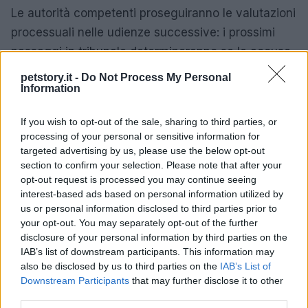
Le autorità competenti proseguiranno le valutazioni
processuali nelle udienze successive: i prossimi
passaggi in tribunale determineranno se le accuse
mosse contro il 50enne saranno confermate e quali
petstory.it -
Do Not Process My Personal
Information
saranno le eventuali sanzioni o risarcimenti a
favore del medico e dell’ambulatorio danneggiato.
If you wish to opt-out of the sale, sharing to third parties, or
processing of your personal or sensitive information for
targeted advertising by us, please use the below opt-out
section to confirm your selection. Please note that after your
AUTORE
Greta Salvati
opt-out request is processed you may continue seeing
interest-based ads based on personal information utilized by
Greta Salvati, giornalista specializzata in
us or personal information disclosed to third parties prior to
animali domestici e benessere animale,
your opt-out. You may separately opt-out of the further
divulga consigli su cura, salute e convivenza
disclosure of your personal information by third parties on the
con cani, gatti e altri animali, basandosi su
IAB’s list of downstream participants. This information may
fonti veterinarie.
also be disclosed by us to third parties on the
IAB’s List of
Downstream Participants
that may further disclose it to other
third parties.