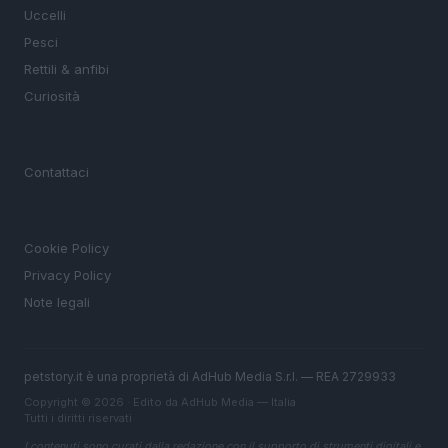
Uccelli
Pesci
Rettili & anfibi
Curiosità
MAGAZINE
Contattaci
LEGALE
Cookie Policy
Privacy Policy
Note legali
petstory.it è una proprietà di AdHub Media S.r.l. — REA 2729933
Copyright © 2026 · Edito da AdHub Media — Italia
Tutti i diritti riservati
I contenuti sono curati dalla redazione con il supporto di strumenti digitali e