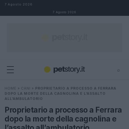
Salta al contenuto
7 Agosto 2026
7 Agosto 2026
⌕
×
⌕
HOME
»
CANI
»
PROPRIETARIO A PROCESSO A FERRARA
Cerca
DOPO LA MORTE DELLA CAGNOLINA E L’ASSALTO
ALL’AMBULATORIO
Proprietario a processo a Ferrara
dopo la morte della cagnolina e
l’assalto all’ambulatorio