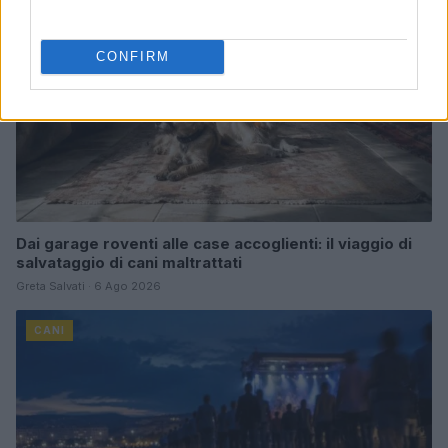
CONFIRM
Dai garage roventi alle case accoglienti: il viaggio di
salvataggio di cani maltrattati
Greta Salvati · 6 Ago 2026
CANI