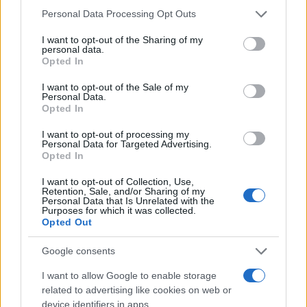
Please note that this website/app uses one or more Google
Personal Data Processing Opt Outs
services and may gather and store information including but
not limited to your visit or usage behaviour. You may click to
I want to opt-out of the Sharing of my
personal data.
grant or deny consent to Google and its third-party tags to
Opted In
use your data for below specified purposes in below Google
consent section.
I want to opt-out of the Sale of my
Personal Data.
Opted In
I want to opt-out of processing my
Personal Data for Targeted Advertising.
Opted In
I want to opt-out of Collection, Use,
Retention, Sale, and/or Sharing of my
Personal Data that Is Unrelated with the
Purposes for which it was collected.
Opted Out
Google consents
I want to allow Google to enable storage
related to advertising like cookies on web or
Continua a leggere
device identifiers in apps.