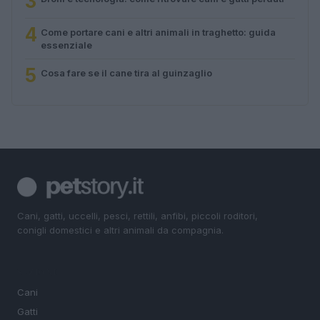
3
4
Come portare cani e altri animali in traghetto: guida
essenziale
5
Cosa fare se il cane tira al guinzaglio
Cani, gatti, uccelli, pesci, rettili, anfibi, piccoli roditori,
conigli domestici e altri animali da compagnia.
SEZIONI
Cani
Gatti