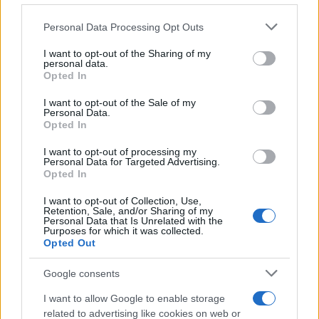
Please note that this website/app uses one or more Google
Personal Data Processing Opt Outs
services and may gather and store information including but
not limited to your visit or usage behaviour. You may click to
I want to opt-out of the Sharing of my
Proteggere gli uccelli dai botti: ambiente,
personal data.
grant or deny consent to Google and its third-party tags to
luce e abitudini
Opted In
use your data for below specified purposes in below Google
Ridurre lo stress dei volatili durante i botti è possibile con
consent section.
I want to opt-out of the Sale of my
ambiente più silenzioso, luce gestita con criterio e routine
Personal Data.
rassicuranti.
Opted In
Roberto Capelli · 6 Ago 2026
I want to opt-out of processing my
Personal Data for Targeted Advertising.
Opted In
UCCELLI
I want to opt-out of Collection, Use,
Retention, Sale, and/or Sharing of my
Personal Data that Is Unrelated with the
Purposes for which it was collected.
Opted Out
Google consents
I want to allow Google to enable storage
related to advertising like cookies on web or