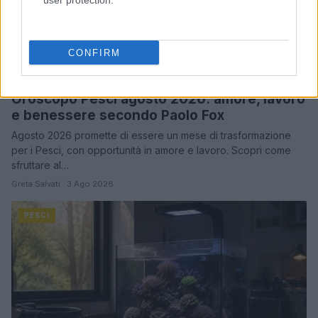
user protection.
CONFIRM
Oroscopo Pesci agosto 2026: amore, lavoro
e benessere secondo Paolo Fox
Agosto 2026 promette di essere un mese di trasformazione
per i Pesci, con opportunità in amore e lavoro. Scopri come
sfruttare al…
Greta Salvati · 3 Ago 2026
PESCI