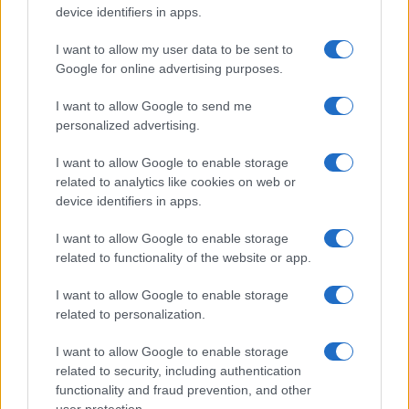
device identifiers in apps.
I want to allow my user data to be sent to
Arricchimento per pappagalli: idee low-cost
Google for online advertising purposes.
ogni giorno
I want to allow Google to send me
Arricchire la vita dei pappagalli è semplice con foraging low-
personalized advertising.
cost, giochi distruttivi sicuri e una rotazione intelligente dei
materiali.
I want to allow Google to enable storage
Cristian Castiglioni · 6 Ago 2026
related to analytics like cookies on web or
device identifiers in apps.
Pesci
VEDI TUTTI →
I want to allow Google to enable storage
related to functionality of the website or app.
PESCI
I want to allow Google to enable storage
related to personalization.
I want to allow Google to enable storage
related to security, including authentication
functionality and fraud prevention, and other