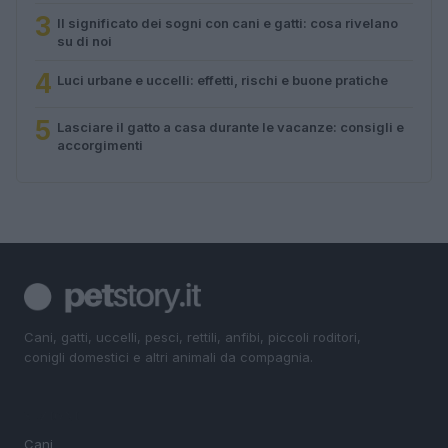
3
Il significato dei sogni con cani e gatti: cosa rivelano
su di noi
4
Luci urbane e uccelli: effetti, rischi e buone pratiche
5
Lasciare il gatto a casa durante le vacanze: consigli e
accorgimenti
Cani, gatti, uccelli, pesci, rettili, anfibi, piccoli roditori,
conigli domestici e altri animali da compagnia.
SEZIONI
Cani