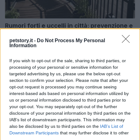
Rumori forti e uccelli in città: prevenzione e
gestione
petstory.it -
Do Not Process My Personal
Ridurre lo stress degli uccelli in città è possibile con misure
Information
ambientali mirate, gestione della luce e suoni mascheranti,
coordinati con vicini…
If you wish to opt-out of the sale, sharing to third parties, or
Camilla Pellegrini · 7 Ago 2026
processing of your personal or sensitive information for
targeted advertising by us, please use the below opt-out
UCCELLI
section to confirm your selection. Please note that after your
opt-out request is processed you may continue seeing
interest-based ads based on personal information utilized by
us or personal information disclosed to third parties prior to
your opt-out. You may separately opt-out of the further
disclosure of your personal information by third parties on the
IAB’s list of downstream participants. This information may
also be disclosed by us to third parties on the
IAB’s List of
Downstream Participants
that may further disclose it to other
third parties.