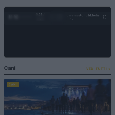
0:29 /
Ad
hub
Media
POWERED
1
/
4
1:23
BY
Cani
VEDI TUTTI →
CANI