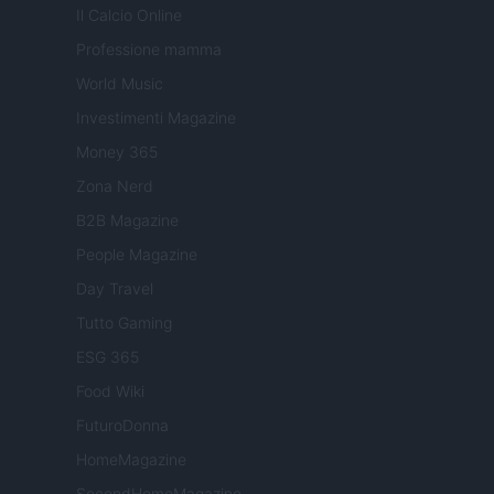
Il Calcio Online
Professione mamma
World Music
Investimenti Magazine
Money 365
Zona Nerd
B2B Magazine
People Magazine
Day Travel
Tutto Gaming
ESG 365
Food Wiki
FuturoDonna
HomeMagazine
SecondHomeMagazine