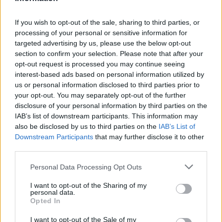
If you wish to opt-out of the sale, sharing to third parties, or
Conclusione: verso un confronto
processing of your personal or sensitive information for
pubblico trasparente
targeted advertising by us, please use the below opt-out
section to confirm your selection. Please note that after your
La proposta di legge nr.
1527
solleva questioni
opt-out request is processed you may continue seeing
importanti e merita un dibattito approfondito.
interest-based ads based on personal information utilized by
us or personal information disclosed to third parties prior to
Occorre evitare soluzioni semplicistiche e lavorare
your opt-out. You may separately opt-out of the further
su criteri chiari, risorse adeguate e strumenti di
disclosure of your personal information by third parties on the
valutazione scientifica. Il confronto in Commissione
IAB’s list of downstream participants. This information may
also be disclosed by us to third parties on the
IAB’s List of
e nelle sedi pubbliche dovrebbe puntare a
Downstream Participants
that may further disclose it to other
bilanciare la protezione del
benessere animale
third parties.
con la tutela della libertà e della responsabilità dei
Please note that this website/app uses one or more Google
Personal Data Processing Opt Outs
cittadini, partendo dalle criticità emerse e
services and may gather and store information including but
articolando proposte praticabili, misurabili e giuste.
not limited to your visit or usage behaviour. You may click to
I want to opt-out of the Sharing of my
personal data.
grant or deny consent to Google and its third-party tags to
L’articolo di
Mariavittoria Anzoletti
su La Rivista
Opted In
use your data for below specified purposes in below Google
della Natura (16/10/2026) rimane un punto di
consent section.
I want to opt-out of the Sale of my