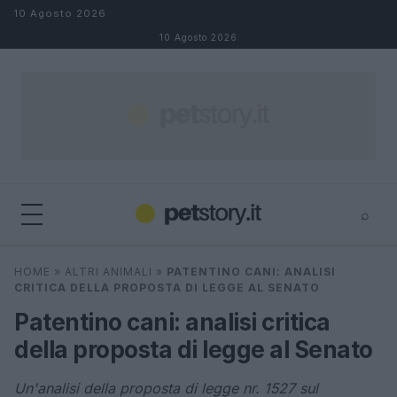
Salta al contenuto
10 Agosto 2026
10 Agosto 2026
⌕
×
⌕
HOME
»
ALTRI ANIMALI
»
PATENTINO CANI: ANALISI
Cerca
CRITICA DELLA PROPOSTA DI LEGGE AL SENATO
Patentino cani: analisi critica
della proposta di legge al Senato
Un'analisi della proposta di legge nr. 1527 sul