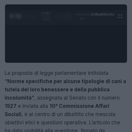
0:29 /
Ad
hub
Media
POWERED
1
/
4
1:23
BY
La proposta di legge parlamentare intitolata
“Norme specifiche per alcune tipologie di cani a
tutela del loro benessere e della pubblica
incolumità”
, assegnata al Senato con il numero
1527
e inviata alla
10° Commissione Affari
Sociali
, è al centro di un dibattito che mescola
obiettivi etici e questioni operative. L’articolo che
ha dato visibilità alla questione, firmato da