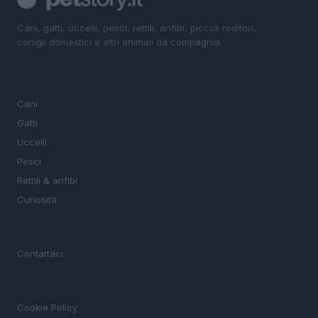
Cani, gatti, uccelli, pesci, rettili, anfibi, piccoli roditori,
conigli domestici e altri animali da compagnia.
SEZIONI
Cani
Gatti
Uccelli
Pesci
Rettili & anfibi
Curiosità
MAGAZINE
Contattaci
LEGALE
Cookie Policy