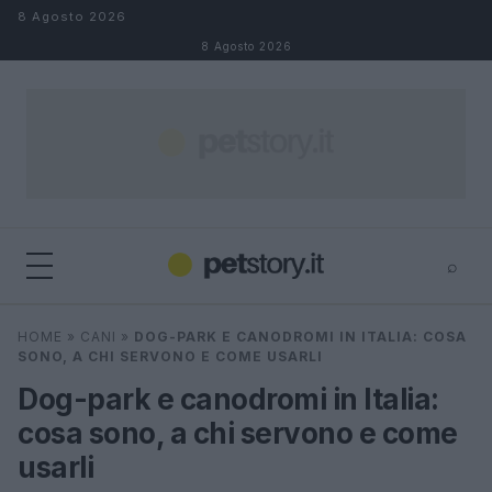
Salta al contenuto
8 Agosto 2026
8 Agosto 2026
⌕
×
⌕
HOME
»
CANI
»
DOG-PARK E CANODROMI IN ITALIA: COSA
Cerca
SONO, A CHI SERVONO E COME USARLI
Dog-park e canodromi in Italia:
cosa sono, a chi servono e come
usarli