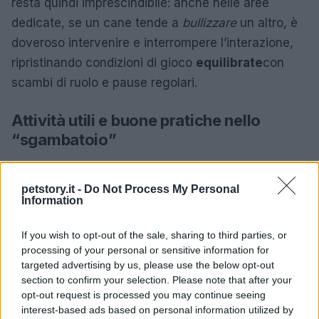
resta quindi imprescindibile: anche nelle aree
dedicate, se un cane tende a
bullizzare
un altro, è
doveroso intervenire e interrompere l’interazione,
ripristinando condizioni di gioco
equilibrate
con
scambi di ruolo e pause regolari.
Attività utili e buone pratiche nello
“sgambatoio”
La
socializzazione
è l’attività principale: i cani
possono
annusarsi
inseguire
e
condividere
spazi e
petstory.it -
Do Not Process My Personal
Information
tempi in modo spontaneo, sempre sotto lo sguardo
vigile di chi li accompagna. Se il parco offre
If you wish to opt-out of the sale, sharing to third parties, or
attrezzature
si possono proporre micro-percorsi
processing of your personal or sensitive information for
targeted advertising by us, please use the below opt-out
ispirati all’
agility
o al
dog parkour
adattando gli
section to confirm your selection. Please note that after your
esercizi alle capacità del singolo cane. In
opt-out request is processed you may continue seeing
alternativa, un
gioco portato da casa
consente
interest-based ads based on personal information utilized by