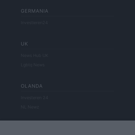
GERMANIA
Investieren24
UK
News Hub UK
Lgbtq News
OLANDA
Investeren 24
NL Newz