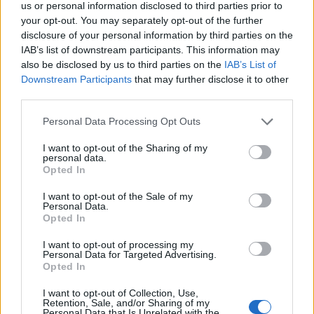
us or personal information disclosed to third parties prior to
attività mirate, a patto di avere spazio sufficiente e
your opt-out. You may separately opt-out of the further
di evitare competizioni indesiderate con altri cani
disclosure of your personal information by third parties on the
presenti.
IAB’s list of downstream participants. This information may
also be disclosed by us to third parties on the
IAB’s List of
Non bisogna dimenticare che per il cane il mondo è
Downstream Participants
that may further disclose it to other
third parties.
prima di tutto
olfattivo
. Lasciarlo
annusare
l’erba
leggere le “tracce” lasciate da chi è passato
Please note that this website/app uses one or more Google
Personal Data Processing Opt Outs
services and may gather and store information including but
prima e mappare l’ambiente è un’attività appagante
not limited to your visit or usage behaviour. You may click to
I want to opt-out of the Sharing of my
quanto una corsa. Per molti cani, frequentare un
personal data.
grant or deny consent to Google and its third-party tags to
Opted In
dog-park
equivale a sfogliare un quotidiano ricco
use your data for below specified purposes in below Google
consent section.
I want to opt-out of the Sale of my
di notizie, a misura di naso. Infine, un promemoria
Personal Data.
essenziale: il canodromo non è una
pensione per
Opted In
cani
. Non si lascia l’animale e si torna più tardi; la
I want to opt-out of processing my
Personal Data for Targeted Advertising.
presenza del proprietario è sempre necessaria per
Opted In
garantire
sicurezza
controllo
e rispetto delle
I want to opt-out of Collection, Use,
regole.
Retention, Sale, and/or Sharing of my
Personal Data that Is Unrelated with the