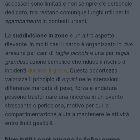
accessori sono limitati e non sempre c’è personale
dedicato, ma restano comunque luoghi utili per lo
sgambamento
in contesti urbani.
La
suddivisione in zone
è un altro aspetto
rilevante. In molti casi il parco è organizzato in
due
aree
una per cani di
taglia piccola
e una per
taglia
grande
soluzione semplice che riduce il rischio di
incidenti
durante il gioco
. Questa accortezza
valorizza il principio di
equità
nelle interazioni:
differenze marcate di peso, forza e andatura
possono trasformare una rincorsa in un evento
stressante o pericoloso, motivo per cui la
compartimentazione aiuta a mantenere le attività
entro limiti gestibili.
Non tutti i cani amano la folla: come