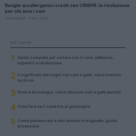
Beagle ipoallergenici creati con CRISPR: la rivoluzione
per chi ama i cani
Greta Salvati · 7 Ago 2026
PIÙ LETTI
1
Guida completa per correre con il cane: pettorine,
superfici e idratazione
2
Il significato dei sogni con cani e gatti: cosa rivelano
su di noi
3
Droni e tecnologia: come ritrovare cani e gatti perduti
4
Cosa fare se il cane tira al guinzaglio
5
Come portare cani e altri animali in traghetto: guida
essenziale