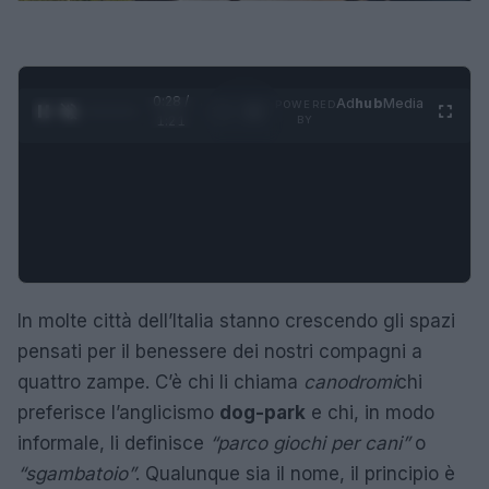
0:29 /
Ad
hub
Media
POWERED
1
/
4
1:21
BY
In molte città dell’Italia stanno crescendo gli spazi
pensati per il benessere dei nostri compagni a
quattro zampe. C’è chi li chiama
canodromi
chi
preferisce l’anglicismo
dog-park
e chi, in modo
informale, li definisce
“parco giochi per cani”
o
“sgambatoio”
. Qualunque sia il nome, il principio è