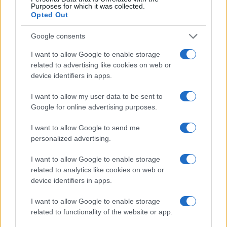
Purposes for which it was collected.
Opted Out
AUTORE
Google consents
Beatrice Bonaventura
I want to allow Google to enable storage
Beatrice Bonaventura ricorda la decisione di
related to advertising like cookies on web or
lasciare le passerelle di Firenze dopo un
device identifiers in apps.
servizio su sartorie locali; da allora guida
scelte stilistiche pratiche per lettori. In
I want to allow my user data to be sent to
redazione propone palette sobrie e mantiene
Google for online advertising purposes.
un archivio personale di tagli e cartamodelli
d’epoca.
I want to allow Google to send me
personalized advertising.
I want to allow Google to enable storage
related to analytics like cookies on web or
device identifiers in apps.
I want to allow Google to enable storage
related to functionality of the website or app.