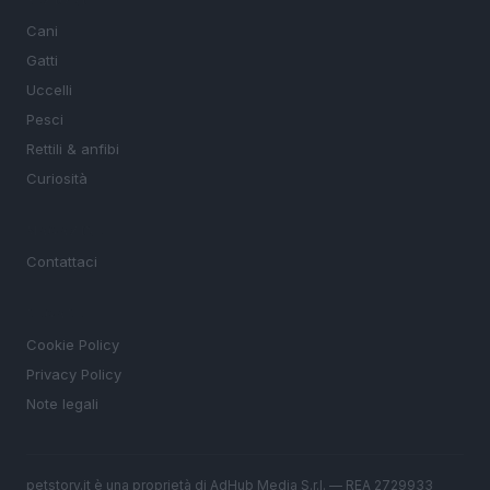
Cani
Gatti
Uccelli
Pesci
Rettili & anfibi
Curiosità
MAGAZINE
Contattaci
LEGALE
Cookie Policy
Privacy Policy
Note legali
petstory.it è una proprietà di AdHub Media S.r.l. — REA 2729933