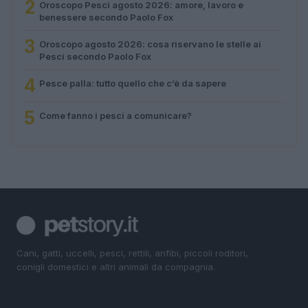
2
Oroscopo Pesci agosto 2026: amore, lavoro e
benessere secondo Paolo Fox
3
Oroscopo agosto 2026: cosa riservano le stelle ai
Pesci secondo Paolo Fox
4
Pesce palla: tutto quello che c’è da sapere
5
Come fanno i pesci a comunicare?
Cani, gatti, uccelli, pesci, rettili, anfibi, piccoli roditori,
conigli domestici e altri animali da compagnia.
SEZIONI