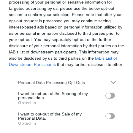
processing of your personal or sensitive information for
oceani.
targeted advertising by us, please use the below opt-out
section to confirm your selection. Please note that after your
Più comprendiamo questi incredibili animali, più ci
opt-out request is processed you may continue seeing
rendiamo conto che la loro sopravvivenza dipende
interest-based ads based on personal information utilized by
dalla salute degli oceani. Facendo immersioni
us or personal information disclosed to third parties prior to
your opt-out. You may separately opt-out of the further
responsabili e continuando a conoscere gli
disclosure of your personal information by third parties on the
ecosistemi marini, possiamo contribuire a garantire
IAB’s list of downstream participants. This information may
che anche le generazioni future abbiano la
also be disclosed by us to third parties on the
IAB’s List of
Downstream Participants
that may further disclose it to other
possibilità di incontrare le meraviglie degli oceani.
third parties.
Please note that this website/app uses one or more Google
Personal Data Processing Opt Outs
services and may gather and store information including but
AUTORE
not limited to your visit or usage behaviour. You may click to
I want to opt-out of the Sharing of my
Greta Salvati
personal data.
grant or deny consent to Google and its third-party tags to
Opted In
use your data for below specified purposes in below Google
Greta Salvati, giornalista specializzata in
consent section.
animali domestici e benessere animale,
I want to opt-out of the Sale of my
Personal Data.
divulga consigli su cura, salute e convivenza
Opted In
con cani, gatti e altri animali, basandosi su
fonti veterinarie.