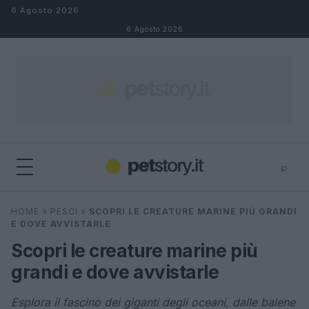
Salta al contenuto
6 Agosto 2026
6 Agosto 2026
⌕
×
⌕
HOME
»
PESCI
»
SCOPRI LE CREATURE MARINE PIÙ GRANDI
Cerca
E DOVE AVVISTARLE
Scopri le creature marine più
grandi e dove avvistarle
Esplora il fascino dei giganti degli oceani, dalle balene