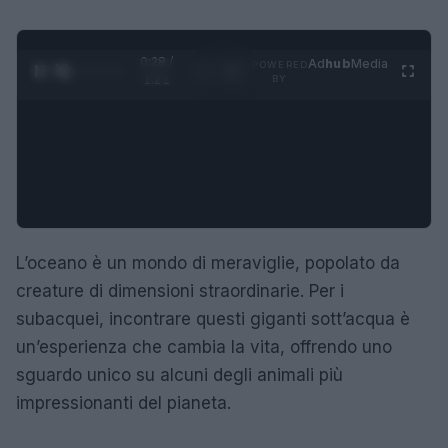
0:29 /
Ad
hub
Media
POWERED
1
/
4
1:21
BY
L’oceano è un mondo di meraviglie, popolato da
creature di dimensioni straordinarie. Per i
subacquei, incontrare questi giganti sott’acqua è
un’esperienza che cambia la vita, offrendo uno
sguardo unico su alcuni degli animali più
impressionanti del pianeta.