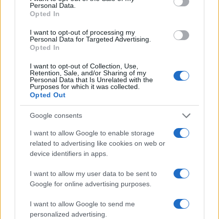
Personal Data.
Opted In
Francesco Guccini: la vita, le canzoni e l’eredità del
I want to opt-out of processing my
Personal Data for Targeted Advertising.
cantautore emiliano
Opted In
Greta Salvati · 7 Ago 2026
I want to opt-out of Collection, Use,
Retention, Sale, and/or Sharing of my
CURIOSITÀ
Personal Data that Is Unrelated with the
Purposes for which it was collected.
Opted Out
Google consents
I want to allow Google to enable storage
related to advertising like cookies on web or
device identifiers in apps.
I want to allow my user data to be sent to
Google for online advertising purposes.
I want to allow Google to send me
Il valore evolutivo del gioco in polpi, suricati e
personalized advertising.