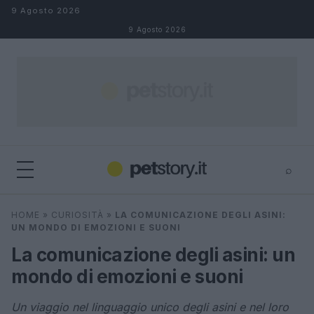
Salta al contenuto
9 Agosto 2026
9 Agosto 2026
⌕
×
⌕
HOME
»
CURIOSITÀ
»
LA COMUNICAZIONE DEGLI ASINI:
Cerca
UN MONDO DI EMOZIONI E SUONI
La comunicazione degli asini: un
mondo di emozioni e suoni
Un viaggio nel linguaggio unico degli asini e nel loro