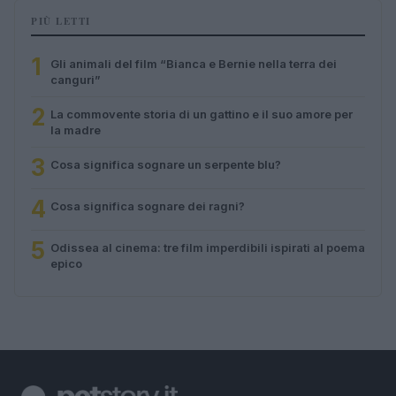
PIÙ LETTI
1
Gli animali del film “Bianca e Bernie nella terra dei
canguri”
2
La commovente storia di un gattino e il suo amore per
la madre
3
Cosa significa sognare un serpente blu?
4
Cosa significa sognare dei ragni?
5
Odissea al cinema: tre film imperdibili ispirati al poema
epico