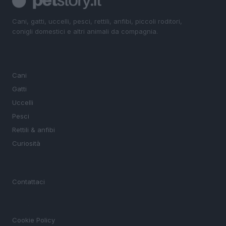
Cani, gatti, uccelli, pesci, rettili, anfibi, piccoli roditori,
conigli domestici e altri animali da compagnia.
SEZIONI
Cani
Gatti
Uccelli
Pesci
Rettili & anfibi
Curiosità
MAGAZINE
Contattaci
LEGALE
Cookie Policy