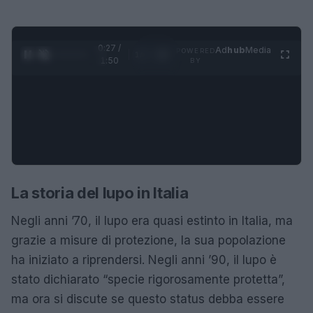
0:28 /
Ad
hub
Media
POWERED
1
/
4
1:50
BY
La storia del lupo in Italia
Negli anni ’70, il lupo era quasi estinto in Italia, ma
grazie a misure di protezione, la sua popolazione
ha iniziato a riprendersi. Negli anni ’90, il lupo è
stato dichiarato “specie rigorosamente protetta”,
ma ora si discute se questo status debba essere