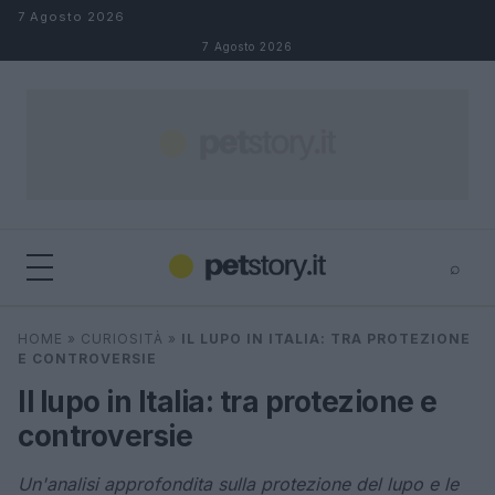
Salta al contenuto
7 Agosto 2026
7 Agosto 2026
⌕
×
⌕
HOME
»
CURIOSITÀ
»
IL LUPO IN ITALIA: TRA PROTEZIONE
Cerca
E CONTROVERSIE
Il lupo in Italia: tra protezione e
controversie
Un'analisi approfondita sulla protezione del lupo e le