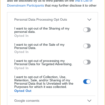
also be disclosed by us to third parties on the
IAB’s List of
Odissea al cinema: tre film imperdibili ispirati al
poema epico
Downstream Participants
that may further disclose it to other
third parties.
Greta Salvati · 4 Ago 2026
Please note that this website/app uses one or more Google
Personal Data Processing Opt Outs
CURIOSITÀ
services and may gather and store information including but
not limited to your visit or usage behaviour. You may click to
I want to opt-out of the Sharing of my
personal data.
grant or deny consent to Google and its third-party tags to
Opted In
use your data for below specified purposes in below Google
consent section.
I want to opt-out of the Sale of my
Personal Data.
Opted In
I want to opt-out of processing my
Personal Data for Targeted Advertising.
Opted In
I want to opt-out of Collection, Use,
Retention, Sale, and/or Sharing of my
Personal Data that Is Unrelated with the
Vespa orientalis a Roma: la specie che sta cambiando
Purposes for which it was collected.
l’ecosistema urbano
Opted Out
Greta Salvati · 29 Lug 2026
Google consents