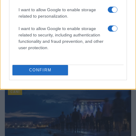
I want to allow Google to enable storage
related to personalization.
I want to allow Google to enable storage
related to security, including authentication
functionality and fraud prevention, and other
user protection.
Dai garage roventi alle case accoglienti: il viaggio di
CONFIRM
salvataggio di cani maltrattati
Greta Salvati · 6 Ago 2026
CANI