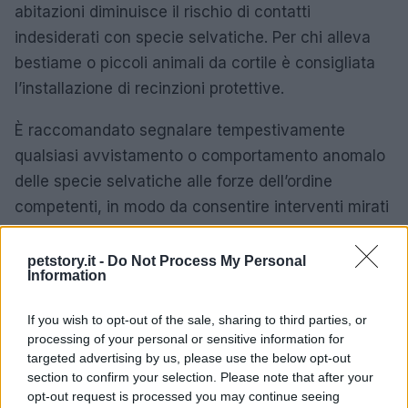
abitazioni diminuisce il rischio di contatti
indesiderati con specie selvatiche. Per chi alleva
bestiame o piccoli animali da cortile è consigliata
l’installazione di recinzioni protettive.
È raccomandato segnalare tempestivamente
qualsiasi avvistamento o comportamento anomalo
delle specie selvatiche alle forze dell’ordine
competenti, in modo da consentire interventi mirati
e valutazioni su eventuali azioni di protezione della
popolazione.
petstory.it -
Do Not Process My Personal
Information
Le nuove disposizioni rappresentano un mix di
If you wish to opt-out of the sale, sharing to third parties, or
misure preventive
e obblighi operativi pensati per
processing of your personal or sensitive information for
preservare sia la sicurezza dei cittadini sia il
targeted advertising by us, please use the below opt-out
comportamento naturale degli animali selvatici,
section to confirm your selection. Please note that after your
opt-out request is processed you may continue seeing
promuovendo buone pratiche quotidiane che