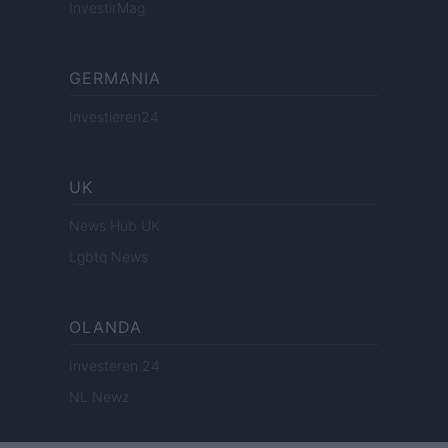
InvestirMag
GERMANIA
Investieren24
UK
News Hub UK
Lgbtq News
OLANDA
Investeren 24
NL Newz