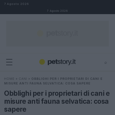
Salta al contenuto
7 Agosto 2026
7 Agosto 2026
⌕
×
⌕
HOME
»
CANI
»
OBBLIGHI PER I PROPRIETARI DI CANI E
Cerca
MISURE ANTI FAUNA SELVATICA: COSA SAPERE
Obblighi per i proprietari di cani e
misure anti fauna selvatica: cosa
sapere