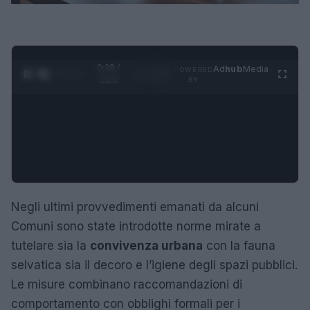
0:29 /
Ad
hub
Media
POWERED
1
/
4
1:23
BY
Negli ultimi provvedimenti emanati da alcuni
Comuni sono state introdotte norme mirate a
tutelare sia la
convivenza urbana
con la fauna
selvatica sia il decoro e l’igiene degli spazi pubblici.
Le misure combinano raccomandazioni di
comportamento con obblighi formali per i