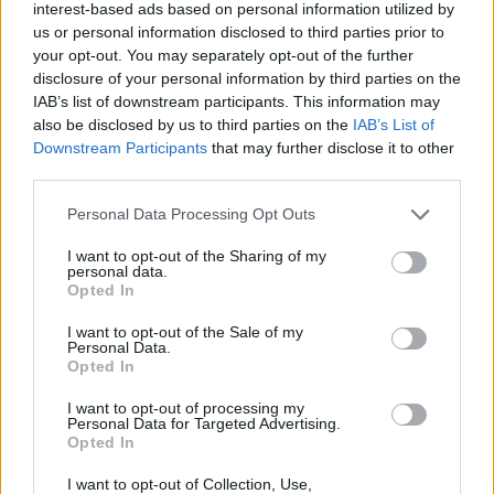
interest-based ads based on personal information utilized by
riducono il rischio di contatti pericolosi e migliorano
us or personal information disclosed to third parties prior to
il decoro urbano.
your opt-out. You may separately opt-out of the further
disclosure of your personal information by third parties on the
IAB’s list of downstream participants. This information may
also be disclosed by us to third parties on the
IAB’s List of
AUTORE
Downstream Participants
that may further disclose it to other
Greta Salvati
third parties.
Greta Salvati, giornalista specializzata in
Please note that this website/app uses one or more Google
Personal Data Processing Opt Outs
animali domestici e benessere animale,
services and may gather and store information including but
divulga consigli su cura, salute e convivenza
not limited to your visit or usage behaviour. You may click to
I want to opt-out of the Sharing of my
con cani, gatti e altri animali, basandosi su
personal data.
grant or deny consent to Google and its third-party tags to
Opted In
fonti veterinarie.
use your data for below specified purposes in below Google
consent section.
I want to opt-out of the Sale of my
Personal Data.
Opted In
I want to opt-out of processing my
Personal Data for Targeted Advertising.
Opted In
I want to opt-out of Collection, Use,