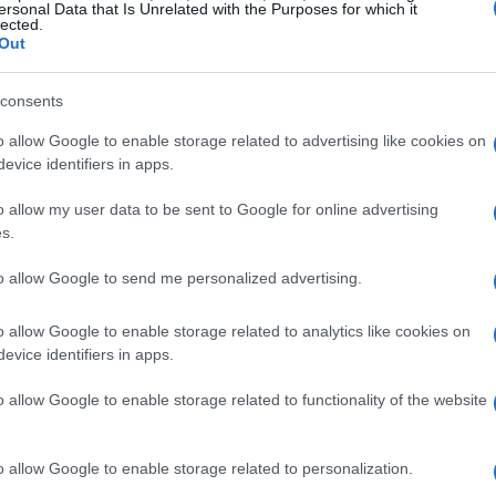
ersonal Data that Is Unrelated with the Purposes for which it
: è un individuo, osservato con rispetto, attorno
lected.
Out
, sulla vulnerabilità e sul nostro modo di definire
consents
o allow Google to enable storage related to advertising like cookies on
io 2026 con Officine UBU
evice identifiers in apps.
e un oggetto atipico,
Hen – Storia di una
o allow my user data to be sent to Google for online advertising
s.
ggio 2026
grazie a
Officine UBU
. La
eglie la via della sottrazione: al posto dei
to allow Google to send me personalized advertising.
magini e rumori di ambiente; al posto della
o allow Google to enable storage related to analytics like cookies on
nsiste sulla materia, sulle piume, sul terreno, sui
evice identifiers in apps.
he allena lo sguardo a stare vicino alla realtà,
o allow Google to enable storage related to functionality of the website
orciatoie spettacolari.
na, coltivata con coerenza, non è un espediente: è
o allow Google to enable storage related to personalization.