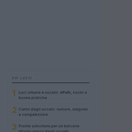
PIÙ LETTI
1
Luci urbane e uccelli: effetti, rischi e
buone pratiche
2
Canto degli uccelli: rumore, stagioni
e competizione
3
Piante autoctone per un balcone
rifugio amico degli uccelli