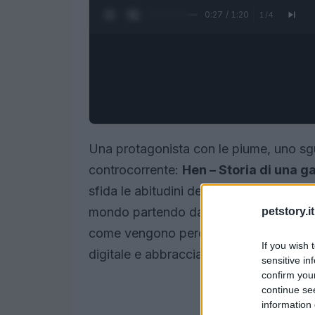
0:28 / 1:20
1
/
4
Una protagonista con le piume, uno sgu
controcorrente:
Hen – Storia di una ga
sfida le abitudini dello spettatore. Il fi
mondo partendo da un punto di vista inu
petstory.it
come vengono percepite e trattate le al
If you wish 
digitale e abbraccia una fisicità concre
sensitive in
confirm you
continue se
information 