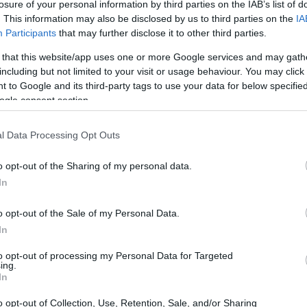
losure of your personal information by third parties on the IAB’s list of
. This information may also be disclosed by us to third parties on the
IA
Participants
that may further disclose it to other third parties.
 that this website/app uses one or more Google services and may gath
including but not limited to your visit or usage behaviour. You may click 
 to Google and its third-party tags to use your data for below specifi
ogle consent section.
l Data Processing Opt Outs
o opt-out of the Sharing of my personal data.
In
o opt-out of the Sale of my Personal Data.
In
2026
con la distribuzione di
Officine UBU
e si
to opt-out of processing my Personal Data for Targeted
rigore formale e densità etica. Lontano dalla
ing.
In
ificiale
il progetto insiste sul valore della
do il set in uno spazio di ascolto. La gallina
o opt-out of Collection, Use, Retention, Sale, and/or Sharing