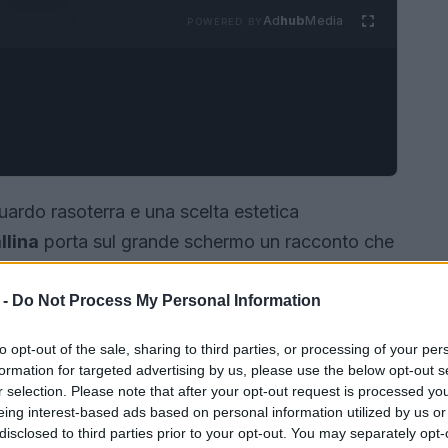
Ad
hub
Media
POWERED BY
ardo rasoterra e una scelta estetica
llina
porta sul grande schermo un racconto che
lm, firmato da
György Pálfi
invita a osservare il
suale, quello di una gallina, per interrogarsi su
 -
Do Not Process My Personal Information
tre specie. La narrazione rinuncia ai comfort del
to opt-out of the sale, sharing to third parties, or processing of your per
ta, costruita su immagini e suoni essenziali.
formation for targeted advertising by us, please use the below opt-out s
r selection. Please note that after your opt-out request is processed y
eing interest-based ads based on personal information utilized by us or
disclosed to third parties prior to your opt-out. You may separately opt-