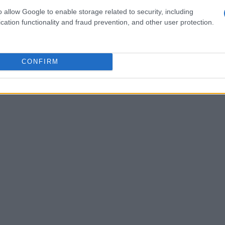
assenza deliberata di
CGI
e di ricostruzioni
o allow Google to enable storage related to security, including
à percettiva
che, scena dopo scena, tende un
cation functionality and fraud prevention, and other user protection.
e. Il cinema viene così impiegato come strumento
ettendo al centro un’esistenza spesso considerata
e quel che si dà per scontato quando si parla di
CONFIRM