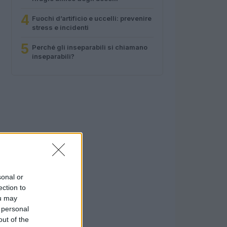
4
Fuochi d’artificio e uccelli: prevenire
stress e incidenti
5
Perché gli inseparabili si chiamano
inseparabili?
sonal or
ection to
ou may
 personal
out of the