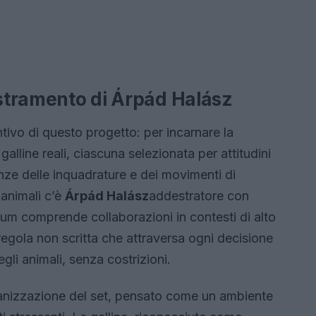
estramento di Árpád Halász
ntivo di questo progetto: per incarnare la
galline reali, ciascuna selezionata per attitudini
enze delle inquadrature e dei movimenti di
 animali c’è
Árpád Halász
addestratore con
ulum comprende collaborazioni in contesti di alto
regola non scritta che attraversa ogni decisione
gli animali, senza costrizioni.
rganizzazione del set, pensato come un ambiente