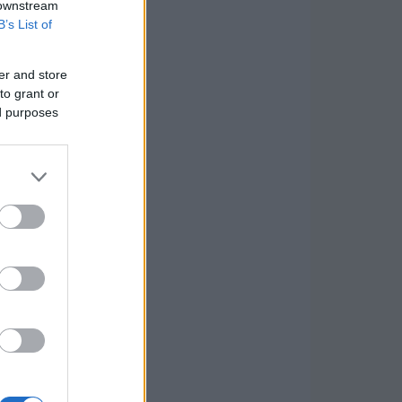
 downstream
B’s List of
er and store
to grant or
ed purposes