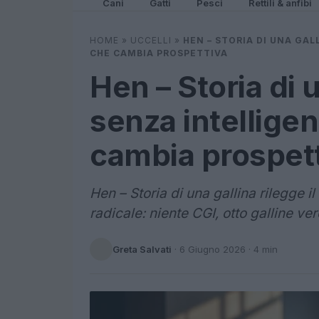
Cani
Gatti
Pesci
Rettili & anfibi
HOME
»
UCCELLI
»
HEN – STORIA DI UNA GAL
CHE CAMBIA PROSPETTIVA
Hen – Storia di 
senza intelligen
cambia prospet
Hen – Storia di una gallina rilegge
radicale: niente CGI, otto galline ver
Greta Salvati
·
6 Giugno 2026
· 4 min