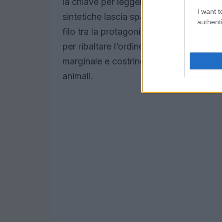
la chiave per leggere l’intera opera. L’
I want t
sintetiche lascia spazio a una
veridicit
authenti
filo tra la protagonista e lo spettator
per ribaltare l’ordine delle priorità, m
marginale e costringendo a riconsiderar
animali.