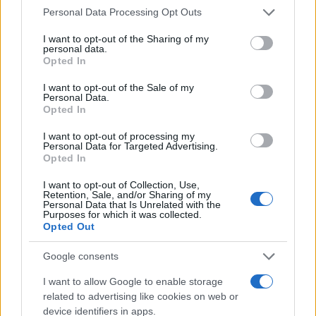
Please note that this website/app uses one or more Google
associato a un ambiente domestico adatto alla sua
Personal Data Processing Opt Outs
services and may gather and store information including but
routine e alle consuete attenzioni sanitarie,
not limited to your visit or usage behaviour. You may click to
I want to opt-out of the Sharing of my
personal data.
sostiene un Bombay americano sano, in forma e
grant or deny consent to Google and its third-party tags to
Opted In
use your data for below specified purposes in below Google
potenzialmente più
longevo
.
consent section.
I want to opt-out of the Sale of my
Personal Data.
Opted In
AUTORE
I want to opt-out of processing my
Camilla Pellegrini
Personal Data for Targeted Advertising.
Opted In
Camilla Pellegrini, genovese e già infermiera,
racconta ancora la notte trascorsa nel pronto
I want to opt-out of Collection, Use,
Retention, Sale, and/or Sharing of my
soccorso di Sampierdarena quando decise di
Personal Data that Is Unrelated with the
tradurre esperienza clinica in contenuti
Purposes for which it was collected.
divulgativi. In redazione sostiene un
Opted Out
approccio rigoroso e porta con sé cartoline e
appunti di turni reali.
Google consents
I want to allow Google to enable storage
related to advertising like cookies on web or
device identifiers in apps.