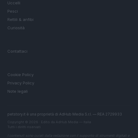
Uccelli
Pesci
Rettili & anfibi
Curiosità
MAGAZINE
Contattaci
LEGALE
Cookie Policy
Privacy Policy
Note legali
petstory.it è una proprietà di AdHub Media S.r.l. — REA 2729933
Copyright © 2026 · Edito da AdHub Media — Italia
Tutti i diritti riservati
I contenuti sono curati dalla redazione con il supporto di strumenti digitali e