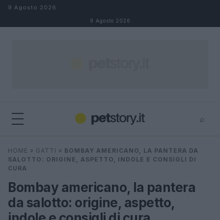
Salta al contenuto
9 Agosto 2026
9 Agosto 2026
⌕
×
⌕
HOME
»
GATTI
»
BOMBAY AMERICANO, LA PANTERA DA
Cerca
SALOTTO: ORIGINE, ASPETTO, INDOLE E CONSIGLI DI
CURA
Bombay americano, la pantera
da salotto: origine, aspetto,
indole e consigli di cura