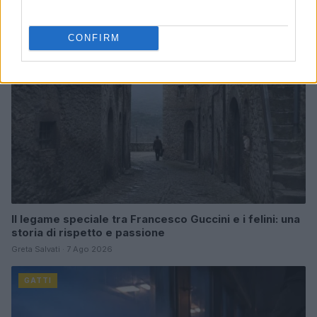
GATTI
CONFIRM
Il legame speciale tra Francesco Guccini e i felini: una
storia di rispetto e passione
Greta Salvati · 7 Ago 2026
GATTI