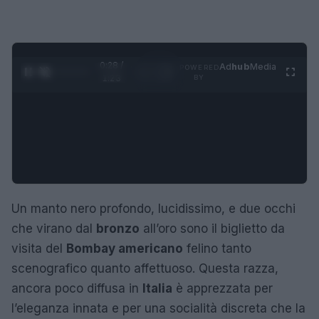
0:29 /
Ad
hub
Media
POWERED
1
/
4
1:23
BY
Un manto nero profondo, lucidissimo, e due occhi
che virano dal
bronzo
all’oro sono il biglietto da
visita del
Bombay americano
felino tanto
scenografico quanto affettuoso. Questa razza,
ancora poco diffusa in
Italia
è apprezzata per
l’eleganza innata e per una socialità discreta che la