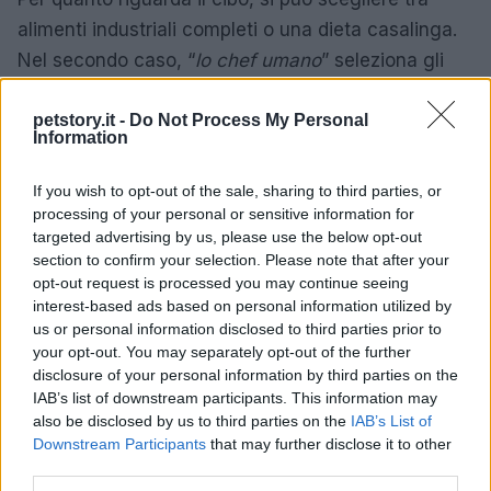
alimenti industriali completi o una dieta casalinga.
Nel secondo caso, “
lo chef umano
” seleziona gli
ingredienti e decide le porzioni, puntando su una
petstory.it -
Do Not Process My Personal
base ricca di
proteine
di origine animale, con
Information
l’aggiunta di
grassi
e, in quantità minori, zuccheri e
fibra
. Il vantaggio è conoscere esattamente cosa
If you wish to opt-out of the sale, sharing to third parties, or
finisce nella ciotola; il rovescio della medaglia è il
processing of your personal or sensitive information for
targeted advertising by us, please use the below opt-out
rischio di sbilanciare la razione, con carenze o
section to confirm your selection. Please note that after your
eccessi rispetto ai fabbisogni del gatto.
opt-out request is processed you may continue seeing
interest-based ads based on personal information utilized by
Gli alimenti industriali formulati per gatti offrono un
us or personal information disclosed to third parties prior to
your opt-out. You may separately opt-out of the further
profilo nutrizionale bilanciato
e costante,
disclosure of your personal information by third parties on the
semplificando la gestione della dieta quotidiana.
IAB’s list of downstream participants. This information may
Qualunque sia la scelta, contano la qualità delle
also be disclosed by us to third parties on the
IAB’s List of
Downstream Participants
that may further disclose it to other
materie prime, la corretta quantità di porzioni e la
third parties.
regolarità dei pasti. Un piano nutrizionale curato,