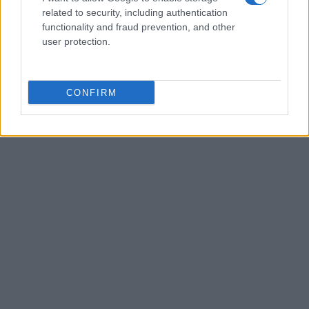
Greta Salvati, giornalista specializzata in
related to security, including authentication
animali domestici e benessere animale,
functionality and fraud prevention, and other
divulga consigli su cura, salute e convivenza
user protection.
con cani, gatti e altri animali, basandosi su
fonti veterinarie.
CONFIRM