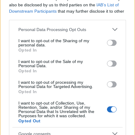
Se si è a piedi, indietreggiare verso un varco o un
also be disclosed by us to third parties on the
IAB’s List of
Downstream Participants
that may further disclose it to other
portone, lasciando libero il percorso.
third parties.
– Animale ferito: non intervenire direttamente; il
Please note that this website/app uses one or more Google
Personal Data Processing Opt Outs
dolore può innescare
reazioni imprevedibili
.
services and may gather and store information including but
Limitarsi a proteggere l’area da altri passanti e
not limited to your visit or usage behaviour. You may click to
I want to opt-out of the Sharing of my
personal data.
avvisare i servizi competenti.
grant or deny consent to Google and its third-party tags to
Opted In
use your data for below specified purposes in below Google
consent section.
– Attività all’aperto: nelle uscite con cani, preferire
I want to opt-out of the Sale of my
Personal Data.
percorsi ampi e
visibili
evitare di attraversare siepi
Opted In
fitte o terreni con segni di scavo freschi. In orti e
I want to opt-out of processing my
giardini, evitare repellenti improvvisati o dispositivi
Personal Data for Targeted Advertising.
Opted In
pericolosi; privilegiare soluzioni passive, come
chiusure efficaci e gestione attenta dei residui
I want to opt-out of Collection, Use,
Retention, Sale, and/or Sharing of my
organici.
Personal Data that Is Unrelated with the
Purposes for which it was collected.
Opted Out
Verso una convivenza responsabile
Google consents