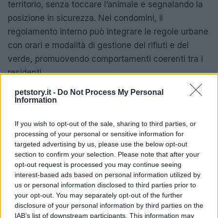
territorio, senza toccare l’animale e segnalando la
posizione in sicurezza. Nei condomini, il
regolamento interno può integrare le regole urbane
con orari e modalità di gestione dei rifiuti e del
verde, promuovendo comportamenti coerenti tra i
residenti.
petstory.it -
Do Not Process My Personal
Casi specifici ed eccezioni da
Information
conoscere
If you wish to opt-out of the sale, sharing to third parties, or
– Femmina con cuccioli: aumentare la
distanza
processing of your personal or sensitive information for
evitare ogni contatto visivo diretto prolungato e
targeted advertising by us, please use the below opt-out
section to confirm your selection. Please note that after your
aggirare l’area con ampio margine. Se si sente un
opt-out request is processed you may continue seeing
grugnito di richiamo, fermarsi e valutare una via
interest-based ads based on personal information utilized by
alternativa.
us or personal information disclosed to third parties prior to
your opt-out. You may separately opt-out of the further
– Gruppi su strada: non scendere dall’auto per
disclosure of your personal information by third parties on the
spingerli a spostarsi; attendere che trovino l’uscita.
IAB’s list of downstream participants. This information may