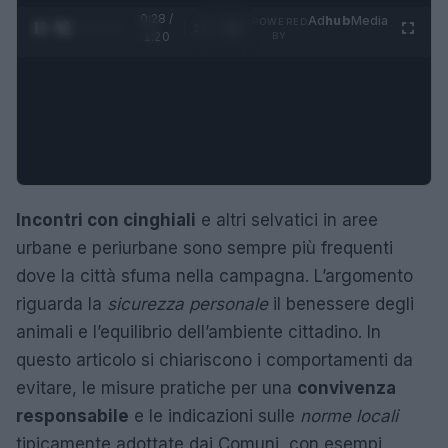
0:29 /
Ad
hub
Media
POWERED
1
/
4
1:20
BY
Incontri con cinghiali
e altri selvatici in aree
urbane e periurbane sono sempre più frequenti
dove la città sfuma nella campagna. L’argomento
riguarda la
sicurezza personale
il benessere degli
animali e l’equilibrio dell’ambiente cittadino. In
questo articolo si chiariscono i comportamenti da
evitare, le misure pratiche per una
convivenza
responsabile
e le indicazioni sulle
norme locali
tipicamente adottate dai Comuni, con esempi