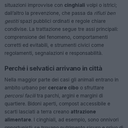
situazioni improvvise con
cinghiali
volpi o istrici;
dall’altro la prevenzione, che passa da
rifiuti ben
gestiti
spazi pubblici ordinati e regole chiare
condivise. La trattazione segue tre assi principali:
comprensione del fenomeno, comportamenti
corretti ed evitabili, e strumenti civici come
regolamenti, segnalazioni e responsabilità.
Perché i selvatici arrivano in città
Nella maggior parte dei casi gli animali entrano in
ambito urbano per
cercare cibo
o sfruttare
percorsi facili
tra parchi, argini e margini di
quartiere. Bidoni aperti, compost accessibile e
scarti lasciati a terra creano
attrazione
alimentare
. I cinghiali, ad esempio, sono onnivori
opportunisti: se trovano nutrimento sicuro e privo di