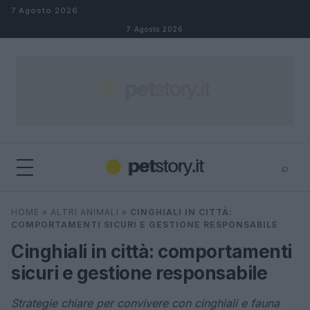
Salta al contenuto
7 Agosto 2026
7 Agosto 2026
⌕
×
⌕
HOME
»
ALTRI ANIMALI
»
CINGHIALI IN CITTÀ:
Cerca
COMPORTAMENTI SICURI E GESTIONE RESPONSABILE
Cinghiali in città: comportamenti
sicuri e gestione responsabile
Strategie chiare per convivere con cinghiali e fauna