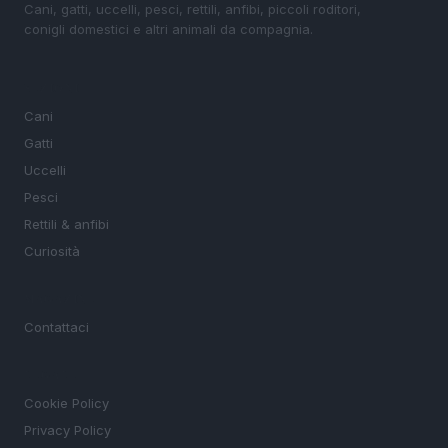
Cani, gatti, uccelli, pesci, rettili, anfibi, piccoli roditori,
conigli domestici e altri animali da compagnia.
SEZIONI
Cani
Gatti
Uccelli
Pesci
Rettili & anfibi
Curiosità
MAGAZINE
Contattaci
LEGALE
Cookie Policy
Privacy Policy