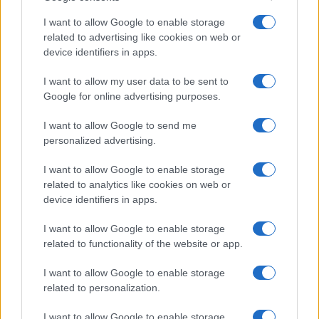
La presenza di
fauna urbana
è un indicatore della
I want to allow Google to enable storage
permeabilità ecologica della città. Con pochi
related to advertising like cookies on web or
accorgimenti—
niente cibo
rifiuti ben chiusi,
device identifiers in apps.
guinzagli corti, segnalazioni puntuali—si riducono
I want to allow my user data to be sent to
rischi e tensioni, migliorando la sicurezza di
Google for online advertising purposes.
persone e animali. La consapevolezza individuale,
I want to allow Google to send me
unita a regole locali chiare e alla cura degli spazi
personalized advertising.
comuni, crea un circolo virtuoso: meno attrazioni,
meno intrusioni, più equilibrio. La strada più
I want to allow Google to enable storage
related to analytics like cookies on web or
efficace è la prevenzione quotidiana, discreta e
device identifiers in apps.
costante, che trasforma l’incontro imprevisto in un
I want to allow Google to enable storage
evento gestibile e non in un problema ricorrente.
related to functionality of the website or app.
I want to allow Google to enable storage
related to personalization.
AUTORE
Greta Salvati
I want to allow Google to enable storage