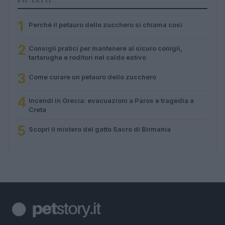
PIÙ LETTI
1
Perché il petauro dello zucchero si chiama così
2
Consigli pratici per mantenere al sicuro conigli,
tartarughe e roditori nel caldo estivo
3
Come curare un petauro dello zucchero
4
Incendi in Grecia: evacuazioni a Paros e tragedia a
Creta
5
Scopri il mistero del gatto Sacro di Birmania