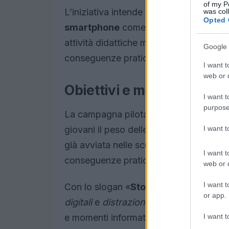
of my P
L’iniziativa intende avviare un dialogo 
was col
Opted 
smartphone
come strumento di offesa 
attività didattiche mirano a collegare i r
Google 
conseguenze pratiche sulla sicurezza s
I want t
web or d
Obiettivi e messaggi chi
I want t
purpose
La campagna pilota mira a promuovere
I want 
giovani il peso delle parole e delle sce
già avviata nelle scuole medie e collegan
I want t
conseguenze pratiche sulla sicurezza.
web or d
I want t
Con lo slogan «
Stop al bullismo, Stop 
or app.
digitali
e
distrazioni alla guida
possono 
I want t
e momenti informativi coinvolgeranno s