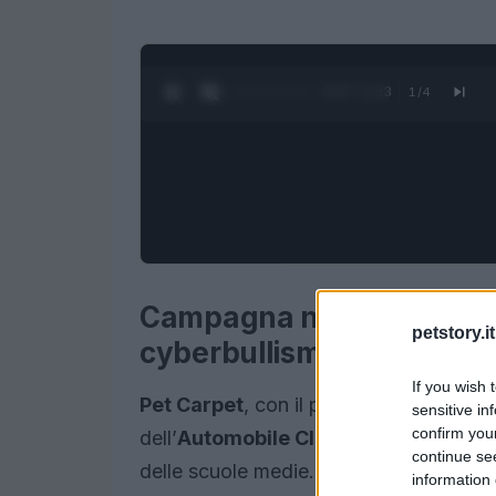
0:28 / 1:23
1
/
4
Campagna nelle scuole me
petstory.it
cyberbullismo e guida dis
If you wish 
Pet Carpet
, con il patrocinio della
Citt
sensitive in
confirm you
dell’
Automobile Club Roma
, promuove
continue se
delle scuole medie. Dal
5 al 7 febbrai
information 