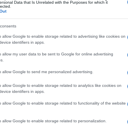
ersonal Data that Is Unrelated with the Purposes for which it
con ragazze e ragazzi sul duplice ruolo dello
lected.
Out
e come fonte di distrazione al volante. Le
ischi emotivi e sociali del conflitto verbale con le
consents
tradale.
o allow Google to enable storage related to advertising like cookies on
evice identifiers in apps.
ave della campagna
o allow my user data to be sent to Google for online advertising
s.
 il
rispetto dell’altro
e a far comprendere ai
to allow Google to send me personalized advertising.
lte quotidiane. Le attività seguono l’impostazione
o i rischi emotivi del conflitto verbale alle
o allow Google to enable storage related to analytics like cookies on
evice identifiers in apps.
o allow Google to enable storage related to functionality of the website
ai pirati della strada
» si sottolinea che
insulti
provocare danni duraturi. Percorsi esperienziali
o allow Google to enable storage related to personalization.
cuola, famiglia e comunità per costruire una