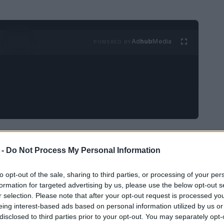
Ad
hub
Media
POWERED BY
die collega bullismo,
 -
Do Not Process My Personal Information
tratta
to opt-out of the sale, sharing to third parties, or processing of your per
à Metropolitana di Roma
e la collaborazione
formation for targeted advertising by us, please use the below opt-out s
r selection. Please note that after your opt-out request is processed y
 una campagna educativa rivolta agli studenti
eing interest-based ads based on personal information utilized by us or
o 2026
il progetto sarà presente negli istituti per
disclosed to third parties prior to your opt-out. You may separately opt-