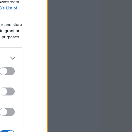
 downstream
B’s List of
er and store
to grant or
ed purposes