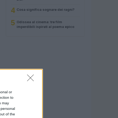
4
Cosa significa sognare dei ragni?
5
Odissea al cinema: tre film
imperdibili ispirati al poema epico
sonal or
ection to
ou may
 personal
out of the