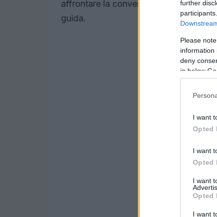
affrontare la convergenza tra
bullismo
further disc
participants
guida.
Downstream 
Please note
information 
deny consent
in below Go
Persona
I want t
Opted 
I want t
Opted 
I want 
Advertis
Opted 
I want t