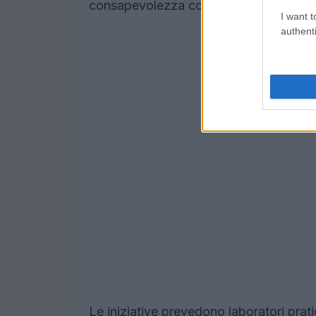
consapevolezza condivisa.
I want t
authenti
Le iniziative prevedono laboratori prati