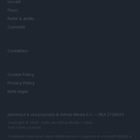
Uccelli
Pesci
Rettili & anfibi
Curiosità
MAGAZINE
Contattaci
LEGALE
Cookie Policy
Privacy Policy
Note legali
petstory.it è una proprietà di AdHub Media S.r.l. — REA 2729933
Copyright © 2026 · Edito da AdHub Media — Italia
Tutti i diritti riservati
I contenuti sono curati dalla redazione con il supporto di strumenti digitali e