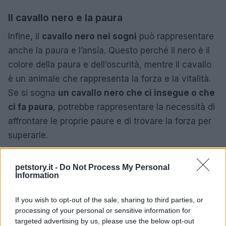
Il cavallo nero e la paura
Infine, il
cavallo nero nei sogni
può rappresentare
anche la paura e l’ansia. Questo perché il nero è il
colore della paura e dell’oscurità, mentre il cavallo
è un animale che rappresenta la forza e la vitalità.
Se si sogna
un cavallo nero che ci insegue o che
ci fa paura
, potrebbe rappresentare la necessità di
affrontare le proprie paure e di trovare la forza per
superarle.
petstory.it -
Do Not Process My Personal
Information
AUTORE
Redazione Petstory.it
If you wish to opt-out of the sale, sharing to third parties, or
processing of your personal or sensitive information for
targeted advertising by us, please use the below opt-out