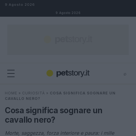
Salta al contenuto
9 Agosto 2026
9 Agosto 2026
⌕
×
⌕
HOME
»
CURIOSITÀ
»
COSA SIGNIFICA SOGNARE UN
Cerca
CAVALLO NERO?
Cosa significa sognare un
cavallo nero?
Morte, saggezza, forza interiore e paura: i mille