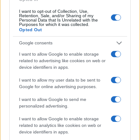
I want to opt-out of Collection, Use,
CAVALLI
Retention, Sale, and/or Sharing of my
Personal Data that Is Unrelated with the
Purposes for which it was collected.
Opted Out
Google consents
I want to allow Google to enable storage
related to advertising like cookies on web or
device identifiers in apps.
I want to allow my user data to be sent to
Google for online advertising purposes.
I want to allow Google to send me
Previsite Palio di Siena: i cavalli più attesi superano i
personalized advertising.
controlli veterinari
Greta Salvati · 9 Ago 2026
I want to allow Google to enable storage
related to analytics like cookies on web or
CURIOSITÀ
device identifiers in apps.