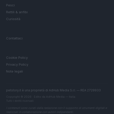
Pesci
Rettili & anfibi
Curiosità
MAGAZINE
Contattaci
LEGALE
Cookie Policy
Privacy Policy
Note legali
petstory.it è una proprietà di AdHub Media S.r.l. — REA 2729933
Copyright © 2026 · Edito da AdHub Media — Italia
Tutti i diritti riservati
I contenuti sono curati dalla redazione con il supporto di strumenti digitali e
realizzati in collaborazione con autori indipendenti.