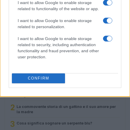
I want to allow Google to enable storage
related to functionality of the website or app.
I want to allow Google to enable storage
related to personalization.
I want to allow Google to enable storage
Odissea al cinema: tre film imperdibili ispirati al
related to security, including authentication
poema epico
functionality and fraud prevention, and other
Greta Salvati · 4 Ago 2026
user protection.
PIÙ LETTI
CONFIRM
1
Gli animali del film “Bianca e Bernie nella terra dei
canguri”
2
La commovente storia di un gattino e il suo amore per
la madre
3
Cosa significa sognare un serpente blu?