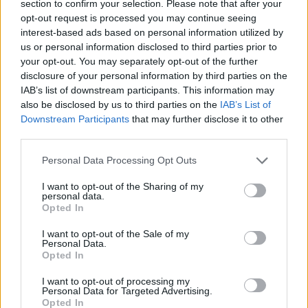
section to confirm your selection. Please note that after your
opt-out request is processed you may continue seeing
CURIOSITÀ
interest-based ads based on personal information utilized by
us or personal information disclosed to third parties prior to
your opt-out. You may separately opt-out of the further
disclosure of your personal information by third parties on the
IAB’s list of downstream participants. This information may
also be disclosed by us to third parties on the
IAB’s List of
Downstream Participants
that may further disclose it to other
third parties.
Please note that this website/app uses one or more Google
Personal Data Processing Opt Outs
services and may gather and store information including but
not limited to your visit or usage behaviour. You may click to
I want to opt-out of the Sharing of my
personal data.
grant or deny consent to Google and its third-party tags to
Opted In
Francesco Guccini: la vita, le canzoni e l’eredità del
use your data for below specified purposes in below Google
cantautore emiliano
consent section.
I want to opt-out of the Sale of my
Greta Salvati · 7 Ago 2026
Personal Data.
Opted In
CURIOSITÀ
I want to opt-out of processing my
Personal Data for Targeted Advertising.
Opted In