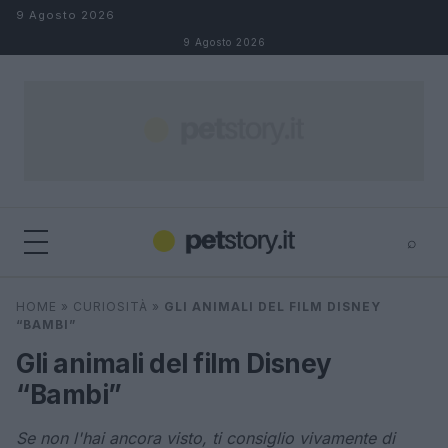
Salta al contenuto
9 Agosto 2026
9 Agosto 2026
⌕
×
⌕
HOME
»
CURIOSITÀ
»
GLI ANIMALI DEL FILM DISNEY
Cerca
“BAMBI”
Gli animali del film Disney
“Bambi”
Se non l'hai ancora visto, ti consiglio vivamente di