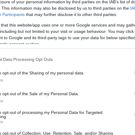
losure of your personal information by third parties on the IAB’s list of
. This information may also be disclosed by us to third parties on the
IA
Participants
that may further disclose it to other third parties.
 that this website/app uses one or more Google services and may gath
including but not limited to your visit or usage behaviour. You may click 
 to Google and its third-party tags to use your data for below specifi
ogle consent section.
l Data Processing Opt Outs
o opt-out of the Sharing of my personal data.
In
 per tutte le taglie, età e razze, perché la
o opt-out of the Sale of my Personal Data.
In
ologici. Questa guida spiega come gestire
per le passeggiate, riconoscere superfici
to opt-out of processing my Personal Data for Targeted
ing.
 e impostare una checklist giornaliera. Vengono
In
ritti i casi in cui servono precauzioni aggiuntive,
o opt-out of Collection, Use, Retention, Sale, and/or Sharing