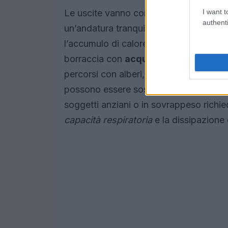
I want t
Le uscite vanno concentrate nei momen
authenti
un’andatura tranquilla e introducendo pa
l’accumulo di calore interno limitando l
borraccia con
acqua
e una ciotolina le
percorsi con alberi, erba e ventilazion
possono essere sostituiti da esercizi me
soggetti anziani o in sovrappeso richi
capacità respiratoria
e la dissipazione d