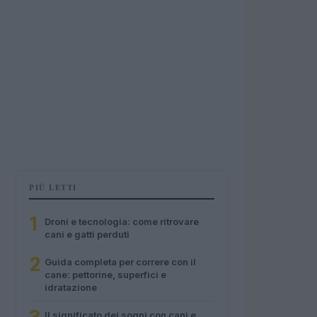
PIÙ LETTI
1
Droni e tecnologia: come ritrovare
cani e gatti perduti
2
Guida completa per correre con il
cane: pettorine, superfici e
idratazione
Il significato dei sogni con cani e