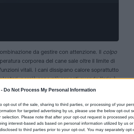
ombinazione da gestire con attenzione. Il
colpo
eratura corporea del cane sale oltre il limite di
unzioni vitali. I cani dissipano calore soprattutto
 plantari, perciò sono più esposti quando l’aria è
ntensa. Comprendere come prevenire questo rischio
 -
Do Not Process My Personal Information
semplici e coerenti.
to opt-out of the sale, sharing to third parties, or processing of your per
formation for targeted advertising by us, please use the below opt-out s
r selection. Please note that after your opt-out request is processed y
eing interest-based ads based on personal information utilized by us or
disclosed to third parties prior to your opt-out. You may separately opt-