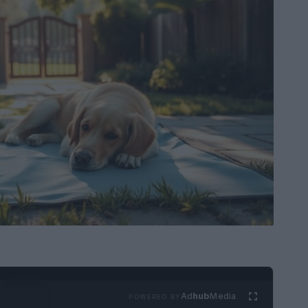
Ad
hub
Media
POWERED BY