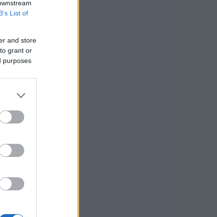
 downstream
B’s List of
er and store
to grant or
ed purposes