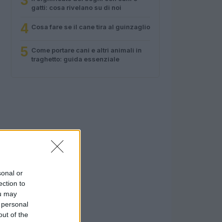
3
gatti: cosa rivelano su di noi
4
Cosa fare se il cane tira al guinzaglio
5
Come portare cani e altri animali in
traghetto: guida essenziale
sonal or
ection to
ou may
 personal
out of the