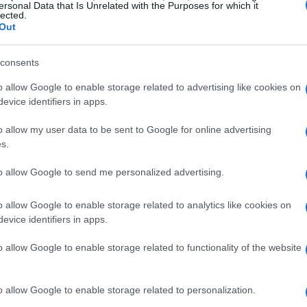
ersonal Data that Is Unrelated with the Purposes for which it
na routine solida.
lected.
Out
più punti acqua, piccole
consents
o allow Google to enable storage related to advertising like cookies on
evice identifiers in apps.
aldo
. L’acqua deve essere sempre fresca, pulita
ù ciotole in zone ombreggiate della casa. Durante
o allow my user data to be sent to Google for online advertising
s.
tità a intervalli regolari, evitando bevute
ido sul petto e sull’inguine può aiutare a
to allow Google to send me personalized advertising.
baltamento o
fontanelle
incoraggiano a bere. Il
o allow Google to enable storage related to analytics like cookies on
posto se il cane lo tollera, ma non sostituisce
evice identifiers in apps.
te come elettroliti o aromi senza indicazione del
o allow Google to enable storage related to functionality of the website
 freschi, ombra e ritmi moderati
o allow Google to enable storage related to personalization.