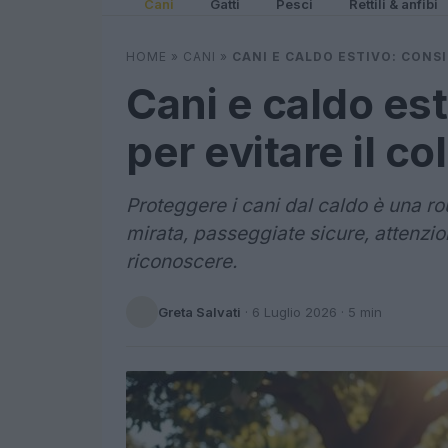
Cani
Gatti
Pesci
Rettili & anfibi
HOME
»
CANI
»
CANI E CALDO ESTIVO: CONSI
Cani e caldo esti
per evitare il co
Proteggere i cani dal caldo è una ro
mirata, passeggiate sicure, attenzion
riconoscere.
Greta Salvati
·
6 Luglio 2026
· 5 min