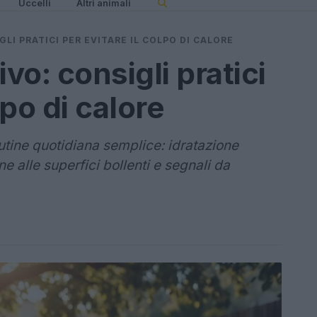
Uccelli
Altri animali
GLI PRATICI PER EVITARE IL COLPO DI CALORE
vo: consigli pratici
lpo di calore
utine quotidiana semplice: idratazione
e alle superfici bollenti e segnali da