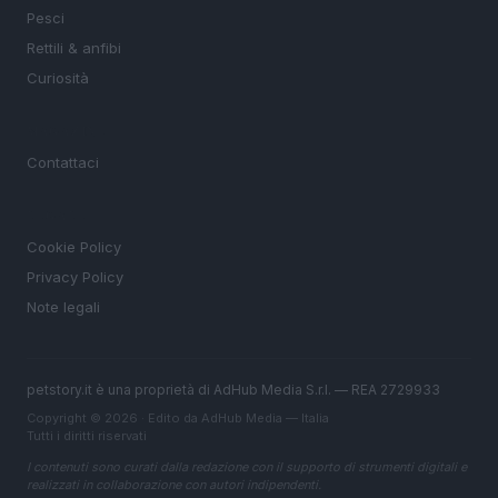
Pesci
Rettili & anfibi
Curiosità
MAGAZINE
Contattaci
LEGALE
Cookie Policy
Privacy Policy
Note legali
petstory.it è una proprietà di AdHub Media S.r.l. — REA 2729933
Copyright © 2026 · Edito da AdHub Media — Italia
Tutti i diritti riservati
I contenuti sono curati dalla redazione con il supporto di strumenti digitali e
realizzati in collaborazione con autori indipendenti.