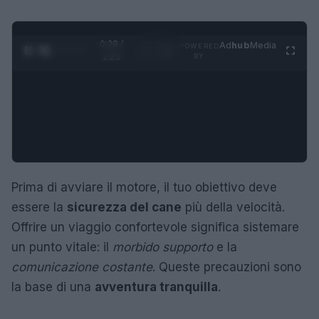
0:29 /
Ad
hub
Media
POWERED
1
/
4
1:23
BY
Prima di avviare il motore, il tuo obiettivo deve
essere la
sicurezza del cane
più della velocità.
Offrire un viaggio confortevole significa sistemare
un punto vitale: il
morbido supporto
e la
comunicazione costante
. Queste precauzioni sono
la base di una
avventura tranquilla
.