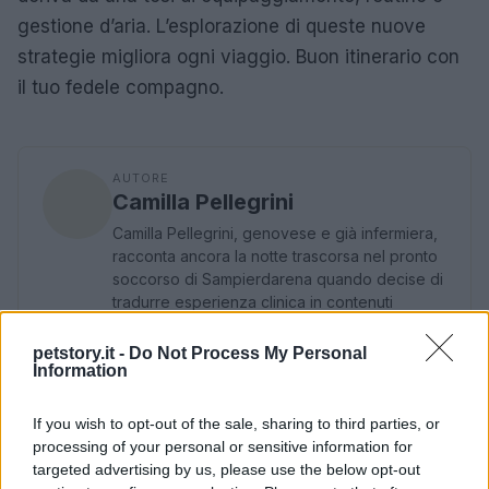
gestione d’aria. L’esplorazione di queste nuove
strategie migliora ogni viaggio. Buon itinerario con
il tuo fedele compagno.
AUTORE
Camilla Pellegrini
Camilla Pellegrini, genovese e già infermiera,
racconta ancora la notte trascorsa nel pronto
soccorso di Sampierdarena quando decise di
tradurre esperienza clinica in contenuti
divulgativi. In redazione sostiene un
approccio rigoroso e porta con sé cartoline e
petstory.it -
Do Not Process My Personal
Information
appunti di turni reali.
If you wish to opt-out of the sale, sharing to third parties, or
processing of your personal or sensitive information for
targeted advertising by us, please use the below opt-out