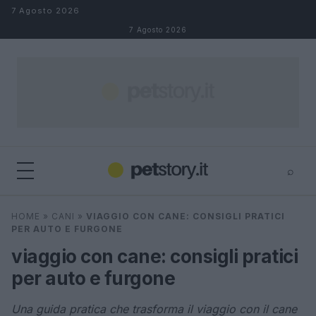
Salta al contenuto
7 Agosto 2026
7 Agosto 2026
⌕
×
⌕
HOME
»
CANI
»
VIAGGIO CON CANE: CONSIGLI PRATICI
Cerca
PER AUTO E FURGONE
viaggio con cane: consigli pratici
per auto e furgone
Una guida pratica che trasforma il viaggio con il cane