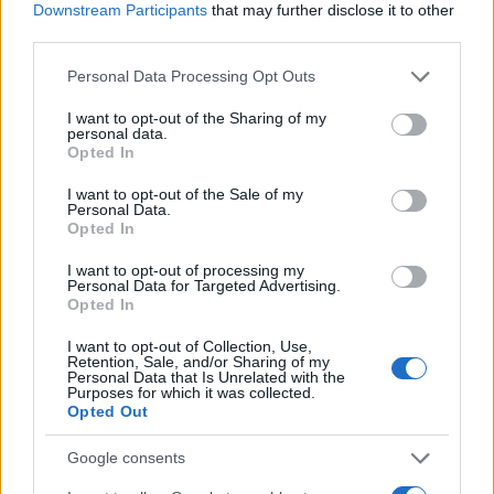
reportage clinici e un quaderno con disegni
Downstream Participants
that may further disclose it to other
esplicativi per pazienti.
third parties.
Please note that this website/app uses one or more Google
Personal Data Processing Opt Outs
services and may gather and store information including but
not limited to your visit or usage behaviour. You may click to
I want to opt-out of the Sharing of my
personal data.
grant or deny consent to Google and its third-party tags to
Opted In
use your data for below specified purposes in below Google
consent section.
I want to opt-out of the Sale of my
Personal Data.
Opted In
I want to opt-out of processing my
Personal Data for Targeted Advertising.
Opted In
I want to opt-out of Collection, Use,
Retention, Sale, and/or Sharing of my
Personal Data that Is Unrelated with the
Purposes for which it was collected.
Opted Out
Google consents