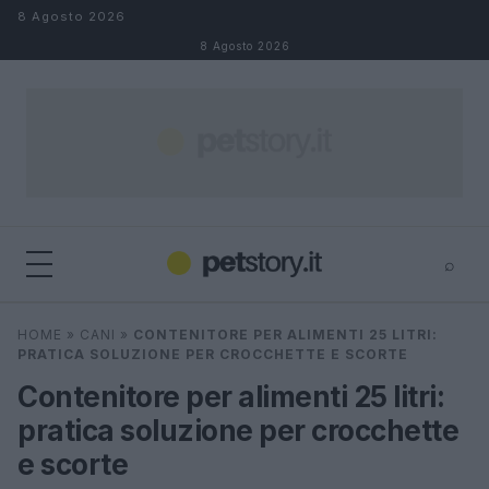
Salta al contenuto
8 Agosto 2026
8 Agosto 2026
⌕
×
⌕
HOME
»
CANI
»
CONTENITORE PER ALIMENTI 25 LITRI:
Cerca
PRATICA SOLUZIONE PER CROCCHETTE E SCORTE
Contenitore per alimenti 25 litri:
pratica soluzione per crocchette
e scorte