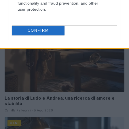
functionality and fraud prevention, and other
Greta Salvati · 8 Ago 2026
user protection.
CANI
CONFIRM
La storia di Ludo e Andrea: una ricerca di amore e
stabilità
Camilla Pellegrini · 8 Ago 2026
CANI