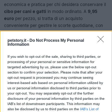
economica e pratica per chi desidera conservare il
cibo per cani e gatti
in modo ordinato. A
9,95
euro
per pezzo, si tratta di un acquisto
conveniente per gestire le scorte quotidiane, con
vantaggi quali la chiusura
ermetica
la facilità di
pulizia e la leggerezza del materiale. È indicato per
petstory.it -
Do Not Process My Personal
Information
chi privilegia funzionalità e semplicità nella cura
degli animali domestici.
If you wish to opt-out of the sale, sharing to third parties, or
processing of your personal or sensitive information for
targeted advertising by us, please use the below opt-out
section to confirm your selection. Please note that after your
AUTORE
opt-out request is processed you may continue seeing
Emanuele Galli
interest-based ads based on personal information utilized by
Emanuele Galli, partenopeo, ricorda un
us or personal information disclosed to third parties prior to
incontro a Capodichino con volontari sanitari
your opt-out. You may separately opt-out of the further
che lo spinse a spiegare procedure
disclosure of your personal information by third parties on the
complesse in modo semplice. In redazione
IAB’s list of downstream participants. This information may
adotta tono creativo e diretto, porta
also be disclosed by us to third parties on the
IAB’s List of