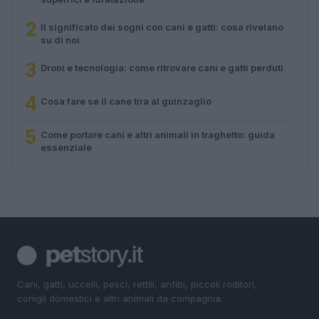
2
Il significato dei sogni con cani e gatti: cosa rivelano
su di noi
3
Droni e tecnologia: come ritrovare cani e gatti perduti
4
Cosa fare se il cane tira al guinzaglio
5
Come portare cani e altri animali in traghetto: guida
essenziale
Cani, gatti, uccelli, pesci, rettili, anfibi, piccoli roditori,
conigli domestici e altri animali da compagnia.