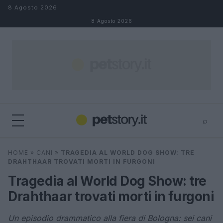
Salta al contenuto
8 Agosto 2026
8 Agosto 2026
⌕
×
⌕
HOME
»
CANI
»
TRAGEDIA AL WORLD DOG SHOW: TRE
Cerca
DRAHTHAAR TROVATI MORTI IN FURGONI
Tragedia al World Dog Show: tre
Drahthaar trovati morti in furgoni
Un episodio drammatico alla fiera di Bologna: sei cani