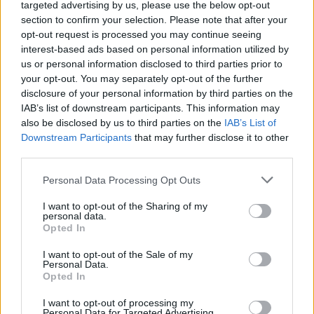
targeted advertising by us, please use the below opt-out
riscontri logistici saranno gli elementi su cui si
section to confirm your selection. Please note that after your
baseranno eventuali ulteriori procedimenti. Nel
opt-out request is processed you may continue seeing
frattempo resta aperto il dibattito pubblico sulla
interest-based ads based on personal information utilized by
us or personal information disclosed to third parties prior to
gestione degli animali all’interno di eventi di tipo
your opt-out. You may separately opt-out of the further
fieristico e sportivo, e sulla responsabilità dei
disclosure of your personal information by third parties on the
detentori nel garantire il
benessere
dei propri
IAB’s list of downstream participants. This information may
also be disclosed by us to third parties on the
IAB’s List of
animali.
Downstream Participants
that may further disclose it to other
third parties.
Please note that this website/app uses one or more Google
Personal Data Processing Opt Outs
AUTORE
services and may gather and store information including but
Greta Salvati
not limited to your visit or usage behaviour. You may click to
I want to opt-out of the Sharing of my
personal data.
grant or deny consent to Google and its third-party tags to
Greta Salvati, giornalista specializzata in
Opted In
use your data for below specified purposes in below Google
animali domestici e benessere animale,
consent section.
divulga consigli su cura, salute e convivenza
I want to opt-out of the Sale of my
Personal Data.
con cani, gatti e altri animali, basandosi su
Opted In
fonti veterinarie.
I want to opt-out of processing my
Personal Data for Targeted Advertising.