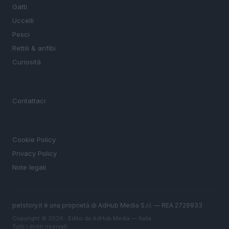
Gatti
Uccelli
Pesci
Rettili & anfibi
Curiosità
MAGAZINE
Contattaci
LEGALE
Cookie Policy
Privacy Policy
Note legali
petstory.it è una proprietà di AdHub Media S.r.l. — REA 2729933
Copyright © 2026 · Edito da AdHub Media — Italia
Tutti i diritti riservati