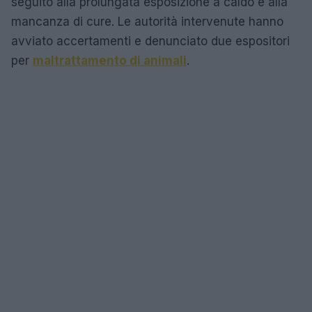
seguito alla prolungata esposizione a caldo e alla
mancanza di cure. Le autorità intervenute hanno
avviato accertamenti e denunciato due espositori
per
maltrattamento di animali
.