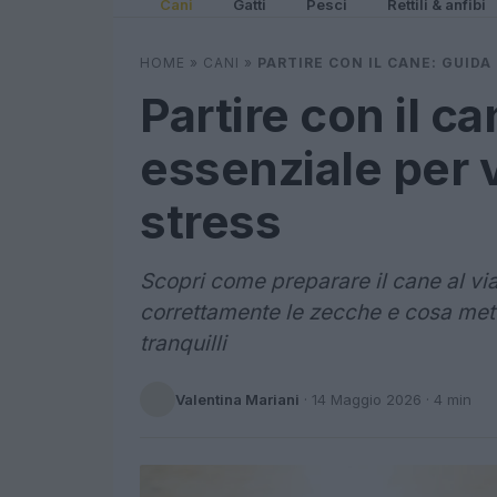
Cani
Gatti
Pesci
Rettili & anfibi
HOME
»
CANI
»
PARTIRE CON IL CANE: GUIDA
Partire con il c
essenziale per v
stress
Scopri come preparare il cane al via
correttamente le zecche e cosa mette
tranquilli
Valentina Mariani
·
14 Maggio 2026
· 4 min