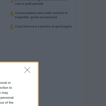
3
cani e gatti perduti
4
Come portare cani e altri animali in
traghetto: guida essenziale
5
Cosa fare se il cane tira al guinzaglio
sonal or
ection to
ou may
 personal
out of the