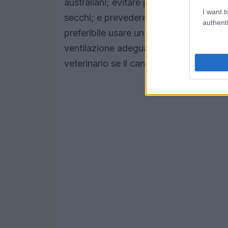
australiani; evitare partenze a stomac
I want t
secchi; e prevedere pause frequenti per
authenti
preferibile usare un trasportino confor
ventilazione adeguata. Evitare di fumare 
veterinario se il cane ha già mostrato e