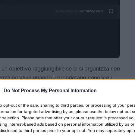
Ad
hub
Media
POWERED BY
 un obiettivo raggiungibile se ci si organizza con
ienza positiva quando il proprietario conosce i
 Il veterinario
Aldo Giovannella
, autore di
 -
Do Not Process My Personal Information
ccolto indicazioni pratiche che aiutano a
; conoscere queste regole è il primo passo per
to opt-out of the sale, sharing to third parties, or processing of your per
formation for targeted advertising by us, please use the below opt-out s
e.
r selection. Please note that after your opt-out request is processed y
eing interest-based ads based on personal information utilized by us or
disclosed to third parties prior to your opt-out. You may separately opt-