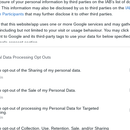
losure of your personal information by third parties on the IAB’s list of
. This information may also be disclosed by us to third parties on the
IA
Participants
that may further disclose it to other third parties.
 that this website/app uses one or more Google services and may gath
including but not limited to your visit or usage behaviour. You may click 
 to Google and its third-party tags to use your data for below specifi
ogle consent section.
l Data Processing Opt Outs
o opt-out of the Sharing of my personal data.
In
o opt-out of the Sale of my Personal Data.
In
 preparazione fisica del cane, la scelta della
to opt-out of processing my Personal Data for Targeted
ing.
rso
adatto. In questo articolo troverai
In
l d’auto
, come abituare un cucciolo all’auto,
o opt-out of Collection, Use, Retention, Sale, and/or Sharing