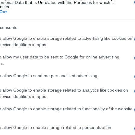
 e come trovare e rimuovere correttamente le
ersonal Data that Is Unrelated with the Purposes for which it
lected.
per la valigia del quattro zampe.
Out
consents
o: riconoscere i segnali
o allow Google to enable storage related to advertising like cookies on
ritazione del
sistema vestibolare
, la struttura
evice identifiers in apps.
ibrio, spesso non del tutto maturo nei cuccioli e
o allow my user data to be sent to Google for online advertising
i includono respirazione affannosa, salivazione
s.
le labbra e vomito. Riconoscere questi segnali
to allow Google to send me personalized advertising.
agio cresca: fermate regolari, aria fresca non
i nell’abitacolo riducono l’insorgenza dei sintomi.
o allow Google to enable storage related to analytics like cookies on
evice identifiers in apps.
li
o allow Google to enable storage related to functionality of the website
 utile mettere in pratica alcune misure preventive:
io, rimedi naturali come i
fiori di Bach
o
o allow Google to enable storage related to personalization.