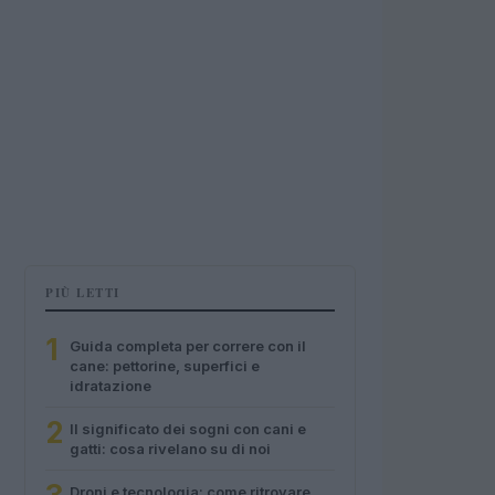
PIÙ LETTI
1
Guida completa per correre con il
cane: pettorine, superfici e
idratazione
2
Il significato dei sogni con cani e
gatti: cosa rivelano su di noi
Droni e tecnologia: come ritrovare