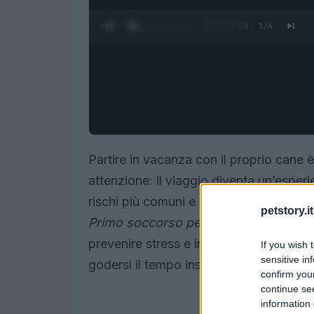
0:28 / 1:23
1
/
4
Partire in vacanza con il proprio cane è
attenzione: il viaggio diventa un’esper
rischi più comuni e le azioni preventive.
petstory.it
Primo soccorso per il mio cane
, ha ra
prevenire stress e incidenti in vacanza
If you wish 
sensitive in
godersi il tempo insieme senza sorpres
confirm you
continue se
information 