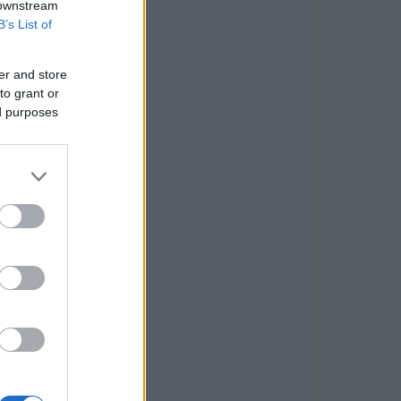
 downstream
B’s List of
er and store
to grant or
ed purposes