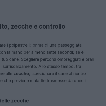
lto, zecche e controllo
nare i polpastrelli: prima di una passeggiata
 con la mano per almeno sette secondi; se è
l tuo cane. Scegliere percorsi ombreggiati e orari
 di surriscaldamento. Allo stesso tempo, tra
ne alle
zecche
; ispezionare il cane al rientro
e che previene malattie trasmesse da questi
delle zecche