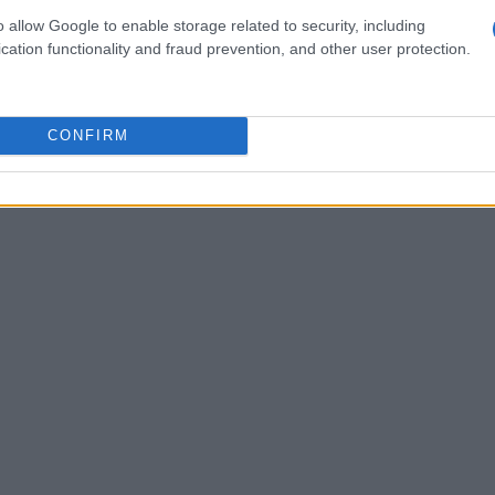
o completamente vuoto; offrire piccoli snack
o allow Google to enable storage related to security, including
 permettere al cane di sgranchirsi. In auto è
cation functionality and fraud prevention, and other user protection.
tevole o un divisorio e mantenere una
all’interno dell’abitacolo e consultare il
pisodi gravi di nausea o ansia durante i viaggi.
CONFIRM