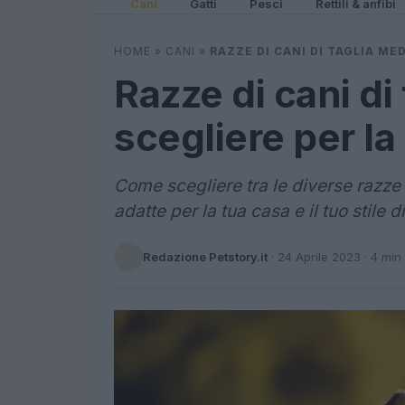
Cani
Gatti
Pesci
Rettili & anfibi
HOME
»
CANI
»
RAZZE DI CANI DI TAGLIA ME
Razze di cani di
scegliere per la
Come scegliere tra le diverse razze 
adatte per la tua casa e il tuo stile di
Redazione Petstory.it
·
24 Aprile 2023
· 4 min