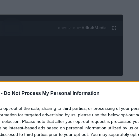
Ad
hub
Media
POWERED BY
celta per chi cerca un compagno fedele e vivace,
 -
Do Not Process My Personal Information
o troppo piccolo. Tuttavia, con tante razze tra
e quale sia la più adatta per la tua casa e il tuo
to opt-out of the sale, sharing to third parties, or processing of your per
eremo le diverse razze di cani di taglia media e
formation for targeted advertising by us, please use the below opt-out s
r selection. Please note that after your opt-out request is processed y
e quella giusta per te.
eing interest-based ads based on personal information utilized by us or
disclosed to third parties prior to your opt-out. You may separately opt-