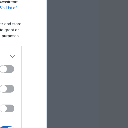
 downstream
B’s List of
er and store
to grant or
ed purposes