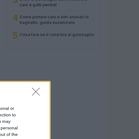
3
cani e gatti perduti
4
Come portare cani e altri animali in
traghetto: guida essenziale
5
Cosa fare se il cane tira al guinzaglio
sonal or
ection to
ou may
 personal
out of the