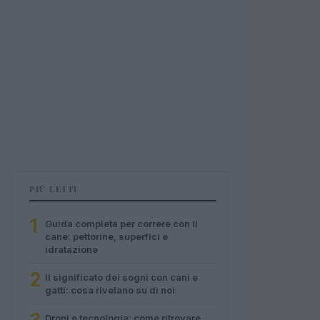
PIÙ LETTI
1
Guida completa per correre con il
cane: pettorine, superfici e
idratazione
2
Il significato dei sogni con cani e
gatti: cosa rivelano su di noi
Droni e tecnologia: come ritrovare