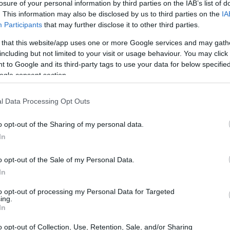
losure of your personal information by third parties on the IAB’s list of
. This information may also be disclosed by us to third parties on the
IA
Participants
that may further disclose it to other third parties.
 that this website/app uses one or more Google services and may gath
including but not limited to your visit or usage behaviour. You may click 
 to Google and its third-party tags to use your data for below specifi
ogle consent section.
l Data Processing Opt Outs
o opt-out of the Sharing of my personal data.
In
o opt-out of the Sale of my Personal Data.
In
to opt-out of processing my Personal Data for Targeted
 cani di taglia media
ing.
In
glia media
tra cui scegliere,
ognuna con le
o opt-out of Collection, Use, Retention, Sale, and/or Sharing