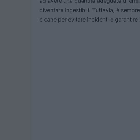
ad avere una quantità adeguata di ener
diventare ingestibili. Tuttavia, è sempr
e cane per evitare incidenti e garantire