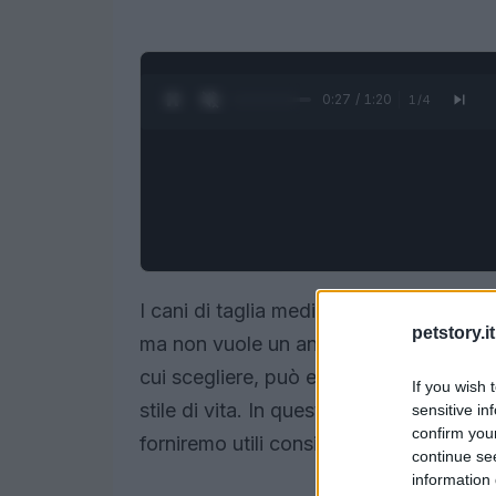
0:28 / 1:20
1
/
4
I cani di taglia media sono un’ottima s
petstory.it
ma non vuole un animale troppo grande 
cui scegliere, può essere difficile saper
If you wish 
stile di vita. In questo articolo, esplor
sensitive in
confirm you
forniremo utili consigli su come sceglier
continue se
information 