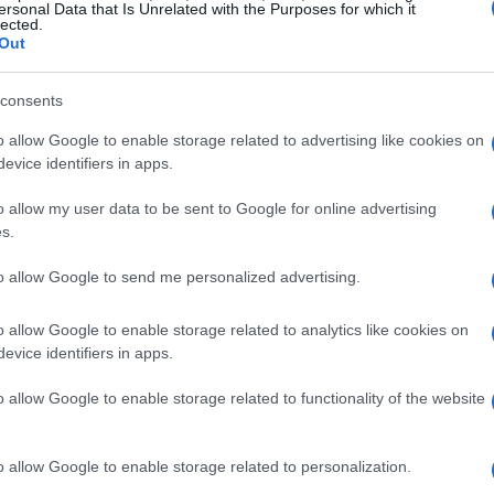
ersonal Data that Is Unrelated with the Purposes for which it
à uniche
. Ad esempio, il
Beagle
è noto per il suo
lected.
Out
o compagno di giochi per i bambini, mentre il
fettuoso che si adatta bene alla vita in
consents
ire Terrier
, invece, è un cane forte e
o allow Google to enable storage related to advertising like cookies on
ro di sé e capace di gestire la sua forza. Altre
evice identifiers in apps.
il
Cocker Spaniel
, il
Border Collie
, il
Boxer
e il
o allow my user data to be sent to Google for online advertising
s.
to allow Google to send me personalized advertising.
i cane di taglia media più
o allow Google to enable storage related to analytics like cookies on
evice identifiers in apps.
 taglia media, è importante
considerare diversi
o allow Google to enable storage related to functionality of the website
casa, la quantità di esercizio fisico
 e il livello di esperienza del proprietario
. Ad
o allow Google to enable storage related to personalization.
otresti optare per una razza di cane che non