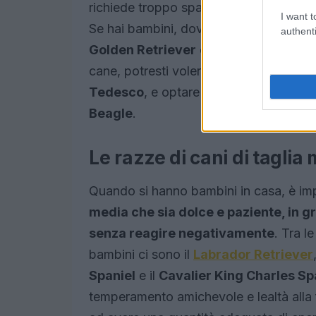
richiede troppo spazio, come il
Bulldo
I want t
Se hai bambini, dovresti scegliere una 
authenti
Golden Retriever
o il
Labrador Retri
cane, potresti voler evitare razze trop
Tedesco
, e optare per una razza più f
Beagle
.
Le razze di cani di taglia
Quando si hanno bambini in casa, è i
media che sia dolce e paziente, in gr
senza reagire negativamente
. Tra l
bambini ci sono il
Labrador Retriever
Spaniel
e il
Cavalier King Charles Sp
temperamento amichevole e lealtà alla fa