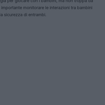
gia per giocare con i bambini, ma non troppa da
e importante monitorare le interazioni tra bambini
 la sicurezza di entrambi.