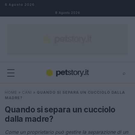
Salta al contenuto
8 Agosto 2026
8 Agosto 2026
⌕
×
⌕
HOME
»
CANI
»
QUANDO SI SEPARA UN CUCCIOLO DALLA
Cerca
MADRE?
Quando si separa un cucciolo
dalla madre?
Come un proprietario può gestire la separazione di un