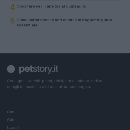
4
Cosa fare se il cane tira al guinzaglio
5
Come portare cani e altri animali in traghetto: guida
essenziale
Cani, gatti, uccelli, pesci, rettili, anfibi, piccoli roditori,
conigli domestici e altri animali da compagnia.
SEZIONI
Cani
Gatti
Uccelli