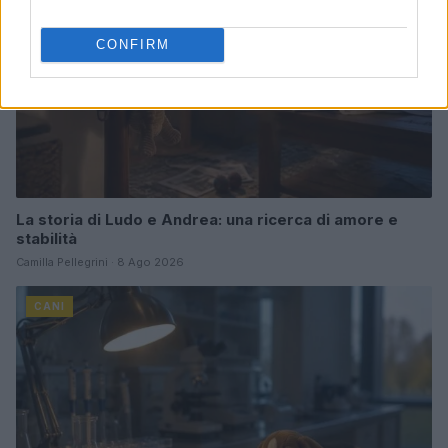
CONFIRM
La storia di Ludo e Andrea: una ricerca di amore e
stabilità
Camilla Pellegrini · 8 Ago 2026
CANI