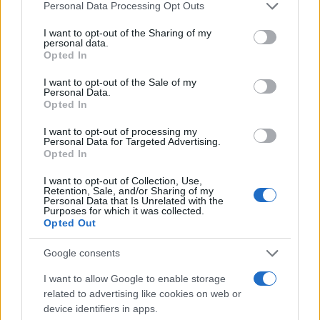
Please note that this website/app uses one or more Google
Personal Data Processing Opt Outs
services and may gather and store information including but
not limited to your visit or usage behaviour. You may click to
I want to opt-out of the Sharing of my
personal data.
grant or deny consent to Google and its third-party tags to
Opted In
use your data for below specified purposes in below Google
consent section.
I want to opt-out of the Sale of my
Personal Data.
Opted In
I want to opt-out of processing my
Personal Data for Targeted Advertising.
Opted In
I want to opt-out of Collection, Use,
Retention, Sale, and/or Sharing of my
Personal Data that Is Unrelated with the
Purposes for which it was collected.
Opted Out
Google consents
I want to allow Google to enable storage
related to advertising like cookies on web or
Continua a leggere
device identifiers in apps.