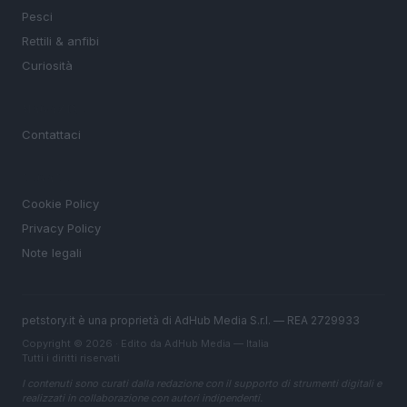
Pesci
Rettili & anfibi
Curiosità
MAGAZINE
Contattaci
LEGALE
Cookie Policy
Privacy Policy
Note legali
petstory.it è una proprietà di AdHub Media S.r.l. — REA 2729933
Copyright © 2026 · Edito da AdHub Media — Italia
Tutti i diritti riservati
I contenuti sono curati dalla redazione con il supporto di strumenti digitali e
realizzati in collaborazione con autori indipendenti.