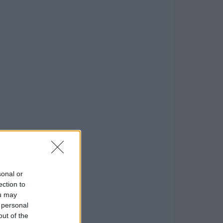
sonal or
ection to
ou may
 personal
out of the