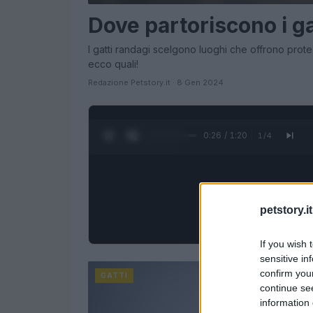
Dove partoriscono i ga
I gatti randagi scelgono luoghi che offrono protez
ecco quali!
Redazione Petstory.it · 8 Gen 2024
0:28 / 1:20
1
/
4
petstory.it
If you wish 
sensitive in
confirm you
GATTI
continue se
information 