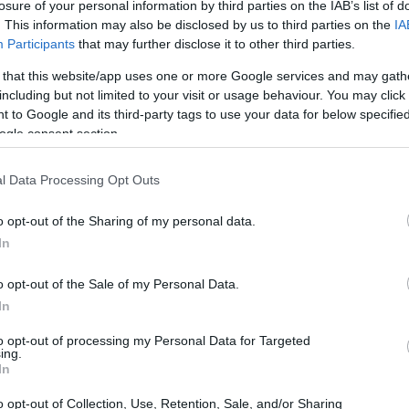
losure of your personal information by third parties on the IAB’s list of
. This information may also be disclosed by us to third parties on the
IA
Participants
that may further disclose it to other third parties.
 that this website/app uses one or more Google services and may gath
including but not limited to your visit or usage behaviour. You may click 
 to Google and its third-party tags to use your data for below specifi
ogle consent section.
Perché a volte le mamme gatte
l Data Processing Opt Outs
mangiano i loro cuccioli
o opt-out of the Sharing of my personal data.
Può sembrare un comportamento contro natura, ma
a
In
ha delle cause ben precise che è bene conoscere
o
se la tua gatta è appena…
o opt-out of the Sale of my Personal Data.
Redazione Petstory.it · 12 Giu 2023
In
to opt-out of processing my Personal Data for Targeted
GATTI
ing.
In
o opt-out of Collection, Use, Retention, Sale, and/or Sharing