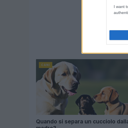
I want t
authenti
CANI
Quando si separa un cucciolo dall