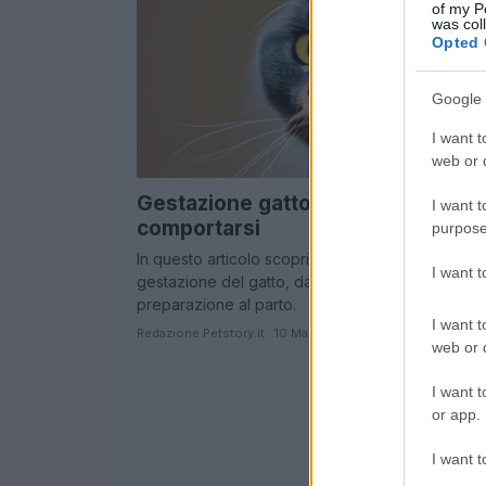
of my P
was col
Opted 
Google 
I want t
web or d
Gestazione gatto: durata e come
I want t
comportarsi
purpose
In questo articolo scopriremo i dettagli sulla
I want 
gestazione del gatto, dai tempi di attesa alla
preparazione al parto.
I want t
Redazione Petstory.it · 10 Mag 2023
web or d
I want t
or app.
I want t