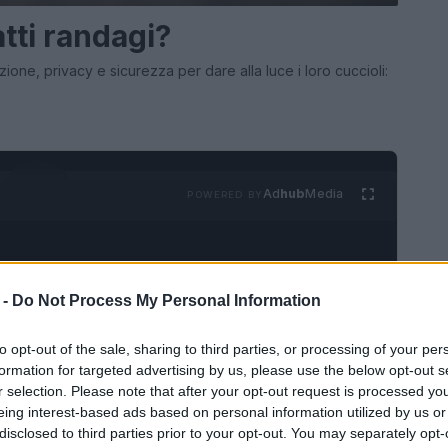
tti randagi?
ione, privacy e sicurezza per dare alla luce i loro cuccioli:
Ad
hub
Media
POWERED BY
 -
Do Not Process My Personal Information
to opt-out of the sale, sharing to third parties, or processing of your per
formation for targeted advertising by us, please use the below opt-out s
r selection. Please note that after your opt-out request is processed y
GATTI
eing interest-based ads based on personal information utilized by us or
disclosed to third parties prior to your opt-out. You may separately opt-