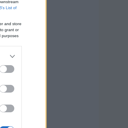
 downstream
B’s List of
er and store
to grant or
ed purposes