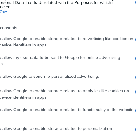
ersonal Data that Is Unrelated with the Purposes for which it
lected.
Out
consents
o allow Google to enable storage related to advertising like cookies on
evice identifiers in apps.
Quanto dura la gravidanza di un
gatto?
o allow my user data to be sent to Google for online advertising
s.
In questo articolo esamineremo tutto quello che c'è
da sapere sulla gravidanza di un gatto, per
to allow Google to send me personalized advertising.
prepararsi all'arrivo dei cuccioli.
o allow Google to enable storage related to analytics like cookies on
Redazione Petstory.it · 6 Apr 2023
evice identifiers in apps.
o allow Google to enable storage related to functionality of the website
o allow Google to enable storage related to personalization.