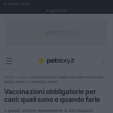
Salta al contenuto
8 Agosto 2026
8 Agosto 2026
⌕
×
⌕
HOME
»
CANI
»
VACCINAZIONI OBBLIGATORIE PER CANI:
Cerca
QUALI SONO E QUANDO FARLE
Vaccinazioni obbligatorie per
cani: quali sono e quando farle
n questo articolo esamineremo le vaccinazioni