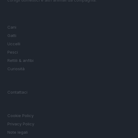
conigli domestici e altri animali da compagnia.
SEZIONI
Cani
Gatti
Uccelli
Pesci
Rettili & anfibi
Curiosità
MAGAZINE
Contattaci
LEGALE
Cookie Policy
Privacy Policy
Note legali