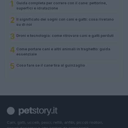
1
Guida completa per correre con il cane: pettorine,
superfici e idratazione
2
Il significato dei sogni con cani e gatti: cosa rivelano
su di noi
3
Droni e tecnologia: come ritrovare cani e gatti perduti
4
Come portare cani e altri animali in traghetto: guida
essenziale
5
Cosa fare se il cane tira al guinzaglio
Cani, gatti, uccelli, pesci, rettili, anfibi, piccoli roditori,