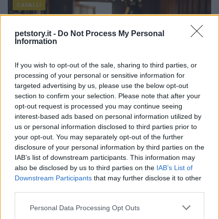
CAVALLI
petstory.it -
Do Not Process My Personal
Information
If you wish to opt-out of the sale, sharing to third parties, or
processing of your personal or sensitive information for
targeted advertising by us, please use the below opt-out
section to confirm your selection. Please note that after your
opt-out request is processed you may continue seeing
interest-based ads based on personal information utilized by
Come capire ansia e stress nei cavalli e
us or personal information disclosed to third parties prior to
rimedi naturali
your opt-out. You may separately opt-out of the further
disclosure of your personal information by third parties on the
Scopri i segnali meno evidenti di ansia nei cavalli e soluzioni
IAB’s list of downstream participants. This information may
naturali per migliorare il loro benessere
also be disclosed by us to third parties on the
IAB’s List of
Edoardo Castellucci · 11 Apr 2026
Downstream Participants
that may further disclose it to other
third parties.
FARM
Please note that this website/app uses one or more Google
Personal Data Processing Opt Outs
services and may gather and store information including but