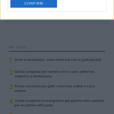
CONFIRM
PIÙ LETTI
1
Droni e tecnologia: come ritrovare cani e gatti perduti
2
Guida completa per correre con il cane: pettorine,
superfici e idratazione
3
Primo soccorso per gatti: cosa fare subito e cosa
evitare
4
Come scegliere la mangiatoia per galline zero-sprechi
per un pollaio efficiente