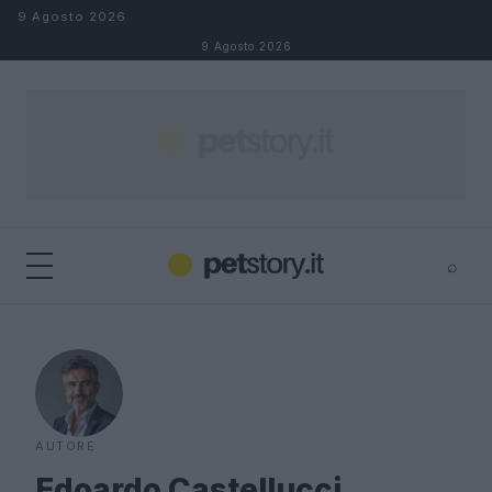
Salta al contenuto
9 Agosto 2026
9 Agosto 2026
⌕
×
⌕
Cerca
AUTORE
Edoardo Castellucci