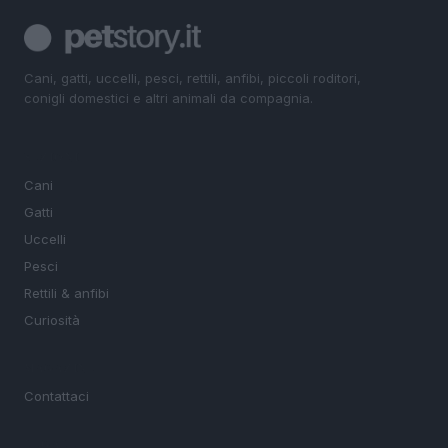
Cani, gatti, uccelli, pesci, rettili, anfibi, piccoli roditori,
conigli domestici e altri animali da compagnia.
SEZIONI
Cani
Gatti
Uccelli
Pesci
Rettili & anfibi
Curiosità
MAGAZINE
Contattaci
LEGALE