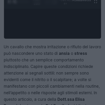
Ad
hub
Media
POWERED
1
/
4
1:23
BY
Un cavallo che mostra irritazione o rifiuto del lavoro
può nascondere uno stato di
ansia
o
stress
piuttosto che un semplice comportamento
indisciplinato. Capire queste condizioni richiede
attenzione ai segnali sottili: non sempre sono
evidenti come il nitrito o il scalpitare; a volte si
manifestano con piccoli cambiamenti nella routine,
nell’appetito o nelle risposte agli stimoli esterni. In
questo articolo, a cura della
Dott.ssa Elisa