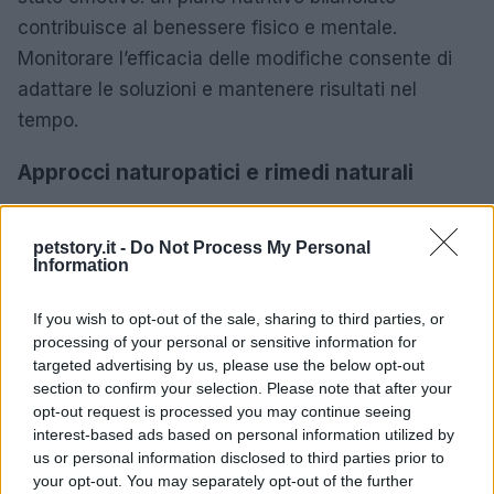
contribuisce al benessere fisico e mentale.
Monitorare l’efficacia delle modifiche consente di
adattare le soluzioni e mantenere risultati nel
tempo.
Approcci naturopatici e rimedi naturali
Tra i
rimedi naturali
si possono considerare
integrazioni specifiche, fitoterapici e tecniche
petstory.it -
Do Not Process My Personal
Information
complementari come il massaggio o la fisioterapia,
sempre sotto la supervisione di professionisti
If you wish to opt-out of the sale, sharing to third parties, or
qualificati. Questi approcci mirano a ridurre la
processing of your personal or sensitive information for
targeted advertising by us, please use the below opt-out
tensione, migliorare la circolazione e favorire il
section to confirm your selection. Please note that after your
rilassamento. È importante utilizzare prodotti di
opt-out request is processed you may continue seeing
qualità e valutare l’effetto sul singolo animale,
interest-based ads based on personal information utilized by
us or personal information disclosed to third parties prior to
evitando l’automedicazione e consultando il
your opt-out. You may separately opt-out of the further
veterinario in caso di dubbi.