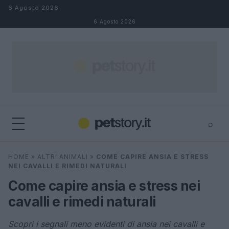
Salta al contenuto
6 Agosto 2026
6 Agosto 2026
⌕
×
⌕
HOME
»
ALTRI ANIMALI
»
COME CAPIRE ANSIA E STRESS
Cerca
NEI CAVALLI E RIMEDI NATURALI
Come capire ansia e stress nei
cavalli e rimedi naturali
Scopri i segnali meno evidenti di ansia nei cavalli e