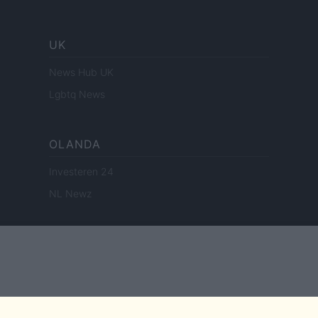
UK
News Hub UK
Lgbtq News
OLANDA
Investeren 24
NL Newz