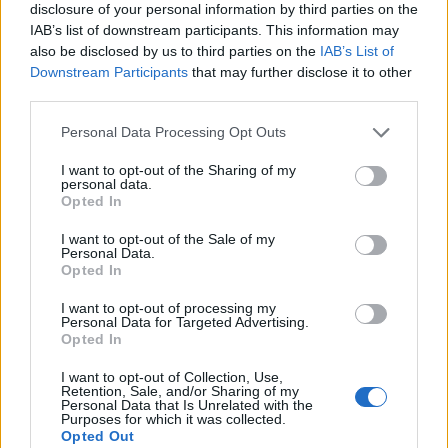
disclosure of your personal information by third parties on the
IAB’s list of downstream participants. This information may
Quando consultare il veterinario
also be disclosed by us to third parties on the
IAB’s List of
Downstream Participants
that may further disclose it to other
Se i segnali di
ansia
o
stress
persistono
third parties.
nonostante le modifiche gestionali, è fondamentale
Please note that this website/app uses one or more Google
Personal Data Processing Opt Outs
rivolgersi al veterinario per escludere cause
services and may gather and store information including but
not limited to your visit or usage behaviour. You may click to
I want to opt-out of the Sharing of my
mediche o per valutare terapie complementari.
personal data.
grant or deny consent to Google and its third-party tags to
Interventi farmacologici o piani terapeutici specifici
Opted In
use your data for below specified purposes in below Google
possono essere necessari in casi gravi, ma la
consent section.
I want to opt-out of the Sale of my
Personal Data.
diagnosi professionale garantisce un approccio
Opted In
sicuro e mirato. Ricordiamo che l’obiettivo primario
I want to opt-out of processing my
è il benessere del cavallo: una gestione informata e
Personal Data for Targeted Advertising.
Opted In
attenta migliora la qualità della vita dell’animale e la
convivenza con chi se ne prende cura.
I want to opt-out of Collection, Use,
Retention, Sale, and/or Sharing of my
Personal Data that Is Unrelated with the
Purposes for which it was collected.
Opted Out