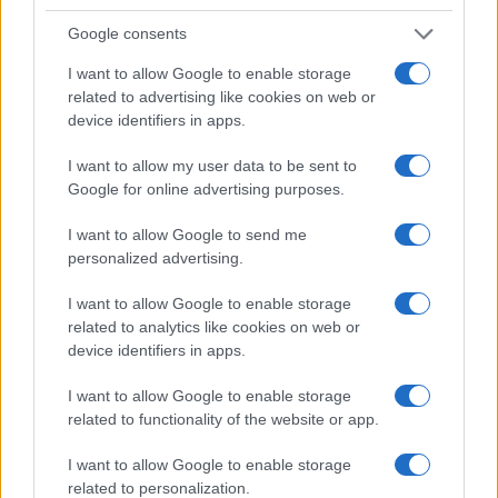
AUTORE
Edoardo Castellucci
Google consents
Edoardo Castellucci, veneziano, ricorda la
I want to allow Google to enable storage
degustazione a Burano dove annotò profili di
related to advertising like cookies on web or
un formaggio locale: quell’episodio divenne
device identifiers in apps.
colonna sonora della sua rubrica su vini e
sapori. In redazione spinge racconti sensoriali
I want to allow my user data to be sent to
e conserva registrazioni di sommelier e
Google for online advertising purposes.
produttori.
I want to allow Google to send me
personalized advertising.
I want to allow Google to enable storage
related to analytics like cookies on web or
device identifiers in apps.
I want to allow Google to enable storage
related to functionality of the website or app.
I want to allow Google to enable storage
related to personalization.