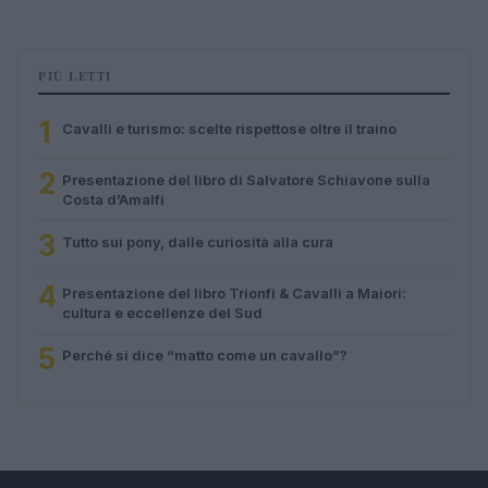
PIÙ LETTI
1
Cavalli e turismo: scelte rispettose oltre il traino
2
Presentazione del libro di Salvatore Schiavone sulla
Costa d’Amalfi
3
Tutto sui pony, dalle curiosità alla cura
4
Presentazione del libro Trionfi & Cavalli a Maiori:
cultura e eccellenze del Sud
5
Perché si dice “matto come un cavallo”?