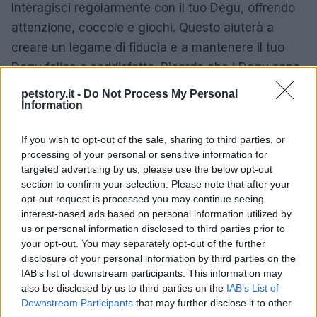
Interagisci regolarmente con il tuo Degu, offrendo
attenzione, coccole e giochi. Questo aiuterà a
creare un legame di fiducia e a mantenere il tuo
Degu felice e soddisfatto. Ricorda che i Degu sono
animali notturni, quindi è meglio dedicare del tempo
petstory.it -
Do Not Process My Personal
Information
alle interazioni durante le ore serali o notturne.
Prendersi cura di un Degu
richiede impegno e
If you wish to opt-out of the sale, sharing to third parties, or
processing of your personal or sensitive information for
attenzione. Assicurati di fornire una dieta
targeted advertising by us, please use the below opt-out
equilibrata, un ambiente pulito, cure veterinarie
section to confirm your selection. Please note that after your
regolari e stimolazione sociale. Seguendo questi
opt-out request is processed you may continue seeing
interest-based ads based on personal information utilized by
consigli, potrai garantire una vita sana e felice al
us or personal information disclosed to third parties prior to
tuo amico Degu.
your opt-out. You may separately opt-out of the further
disclosure of your personal information by third parties on the
IAB’s list of downstream participants. This information may
also be disclosed by us to third parties on the
IAB’s List of
AUTORE
Downstream Participants
that may further disclose it to other
Redazione Petstory.it