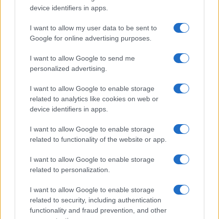
device identifiers in apps.
I want to allow my user data to be sent to
Continua a leggere
Google for online advertising purposes.
RODITORI
I want to allow Google to send me
personalized advertising.
I want to allow Google to enable storage
related to analytics like cookies on web or
device identifiers in apps.
I want to allow Google to enable storage
related to functionality of the website or app.
I want to allow Google to enable storage
related to personalization.
I want to allow Google to enable storage
Igiene dei roditori domestici: routine sicure e
related to security, including authentication
controllo parassiti
functionality and fraud prevention, and other
Greta Salvati · 26 Lug 2026