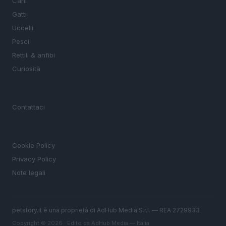
Cani
Gatti
Uccelli
Pesci
Rettili & anfibi
Curiosità
MAGAZINE
Contattaci
LEGALE
Cookie Policy
Privacy Policy
Note legali
petstory.it è una proprietà di AdHub Media S.r.l. — REA 2729933
Copyright © 2026 · Edito da AdHub Media — Italia