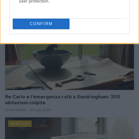
user protection.
RODITORI
CONFIRM
Re Carlo e l’emergenza ratti a Sandringham: 300
abitazioni colpite
Greta Salvati · 20 Lug 2026
RODITORI