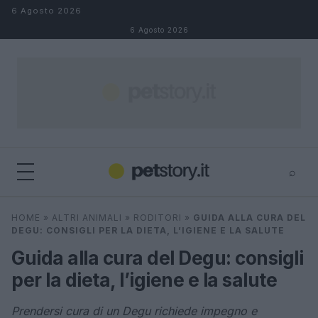
Salta al contenuto
6 Agosto 2026
6 Agosto 2026
⌕
×
⌕
HOME
»
ALTRI ANIMALI
»
RODITORI
»
GUIDA ALLA CURA DEL
Cerca
DEGU: CONSIGLI PER LA DIETA, L’IGIENE E LA SALUTE
Guida alla cura del Degu: consigli
per la dieta, l’igiene e la salute
Prendersi cura di un Degu richiede impegno e