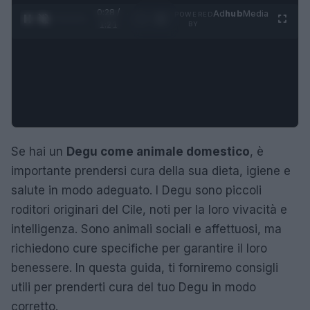
0:29 /
Ad
hub
Media
POWERED
1
/
4
1:21
BY
Se hai un
Degu come animale domestico
, è
importante prendersi cura della sua dieta, igiene e
salute in modo adeguato. I Degu sono piccoli
roditori originari del Cile, noti per la loro vivacità e
intelligenza. Sono animali sociali e affettuosi, ma
richiedono cure specifiche per garantire il loro
benessere. In questa guida, ti forniremo consigli
utili per prenderti cura del tuo Degu in modo
corretto.