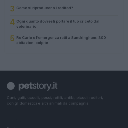
3
Come si riproducono i roditori?
4
Ogni quanto dovresti portare il tuo criceto dal
veterinario
5
Re Carlo e l’emergenza ratti a Sandringham: 300
abitazioni colpite
Cani, gatti, uccelli, pesci, rettili, anfibi, piccoli roditori,
conigli domestici e altri animali da compagnia.
SEZIONI