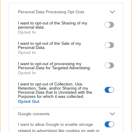
third parties.
Please note that this website/app uses one or more Google
Personal Data Processing Opt Outs
services and may gather and store information including but
not limited to your visit or usage behaviour. You may click to
I want to opt-out of the Sharing of my
personal data.
grant or deny consent to Google and its third-party tags to
Opted In
use your data for below specified purposes in below Google
consent section.
I want to opt-out of the Sale of my
Personal Data.
Opted In
I want to opt-out of processing my
Personal Data for Targeted Advertising.
Opted In
I want to opt-out of Collection, Use,
Retention, Sale, and/or Sharing of my
Personal Data that Is Unrelated with the
Purposes for which it was collected.
Opted Out
Google consents
I want to allow Google to enable storage
related to advertising like cookies on web or