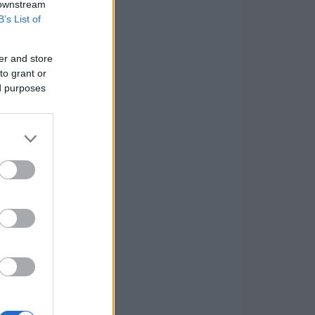
 downstream
B’s List of
er and store
to grant or
ed purposes