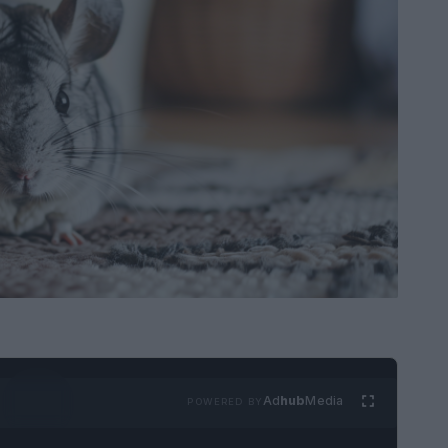
Ad
hub
Media
POWERED BY