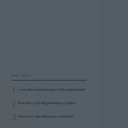
PIÙ LETTI
1
I criceti riconoscono il loro padrone?
2
Perché i criceti perdono il pelo?
3
Come si riproducono i roditori?