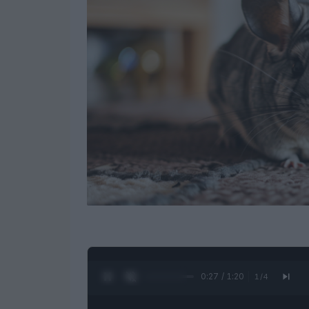
0:28 / 1:20
1
/
4