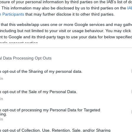
losure of your personal information by third parties on the IAB’s list of
. This information may also be disclosed by us to third parties on the
IA
Participants
that may further disclose it to other third parties.
 that this website/app uses one or more Google services and may gath
including but not limited to your visit or usage behaviour. You may click 
 to Google and its third-party tags to use your data for below specifi
ogle consent section.
i
aspetti finanziari di
avere un cincillà
come
l Data Processing Opt Outs
o opt-out of the Sharing of my personal data.
In
o opt-out of the Sale of my Personal Data.
isto del cincillà stesso
. Il prezzo di un cincillà
In
età e provenienza. In genere, puoi aspettarti di
to opt-out of processing my Personal Data for Targeted
ing.
cillà di alta qualità. È importante acquistare il
In
ozio di animali affidabile per garantire la sua
o opt-out of Collection, Use, Retention, Sale, and/or Sharing