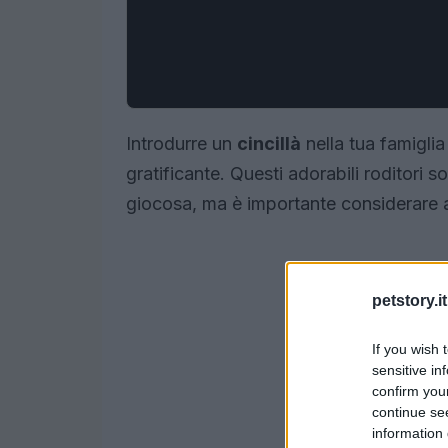
Introdurre un
cincillà
nella tua famigli
gratificante. Questi adorabili roditori s
giocosa, ma è importante considerare a
petstory.it
If you wish 
sensitive in
confirm you
continue se
information 