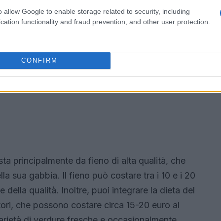
o allow Google to enable storage related to security, including
cation functionality and fraud prevention, and other user protection.
CONFIRM
a principalmente da fieno di alta qualità, che
a sua gabbia. Il fieno può costare tra i 10 e i 20
della qualità. Inoltre, puoi integrare la dieta del
ditori, che possono costare circa 15-20 euro al
arietà di verdure fresche e occasionalmente