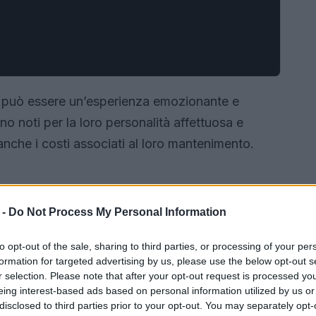
a può essere un’esperienza emozionante e
ono noti per la loro personalità affettuosa e
nche i costi associati al loro mantenimento.
 -
Do Not Process My Personal Information
to opt-out of the sale, sharing to third parties, or processing of your per
formation for targeted advertising by us, please use the below opt-out s
r selection. Please note that after your opt-out request is processed y
eing interest-based ads based on personal information utilized by us or
disclosed to third parties prior to your opt-out. You may separately opt-