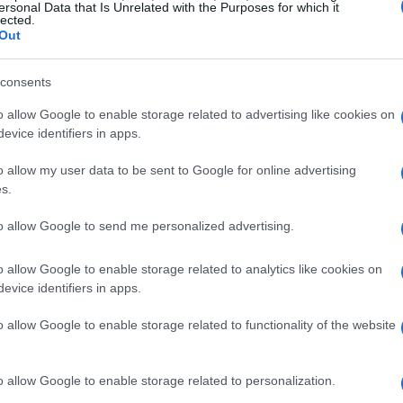
ersonal Data that Is Unrelated with the Purposes for which it
lected.
Out
consents
aziosa e sicura in cui vivere
. Una gabbia di
o allow Google to enable storage related to advertising like cookies on
00 e i 300 euro, a seconda del materiale e del
evice identifiers in apps.
rre strette per evitare che il cincillà scappi e
o allow my user data to be sent to Google for online advertising
re spazi di gioco e riposo. Inoltre, avrai bisogno
s.
er l’esercizio, un nido, una ciotola per il cibo e
to allow Google to send me personalized advertising.
 il tuo cincillà impegnato. E non dimenticare
 pelo del cincillà
.
o allow Google to enable storage related to analytics like cookies on
evice identifiers in apps.
o allow Google to enable storage related to functionality of the website
o allow Google to enable storage related to personalization.