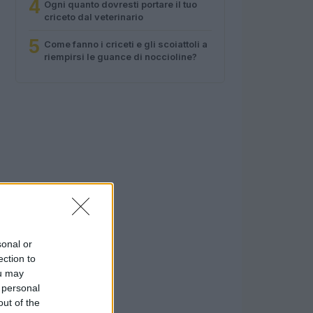
4
Ogni quanto dovresti portare il tuo
criceto dal veterinario
5
Come fanno i criceti e gli scoiattoli a
riempirsi le guance di noccioline?
sonal or
ection to
ou may
 personal
out of the