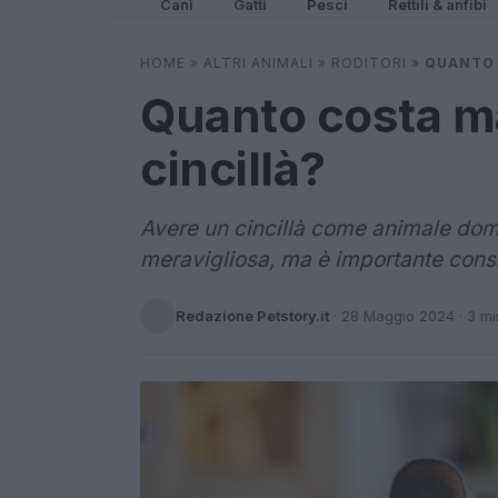
Cani
Gatti
Pesci
Rettili & anfibi
HOME
»
ALTRI ANIMALI
»
RODITORI
»
QUANTO 
Quanto costa m
cincillà?
Avere un cincillà come animale dom
meravigliosa, ma è importante consi
Redazione Petstory.it
·
28 Maggio 2024
· 3 mi