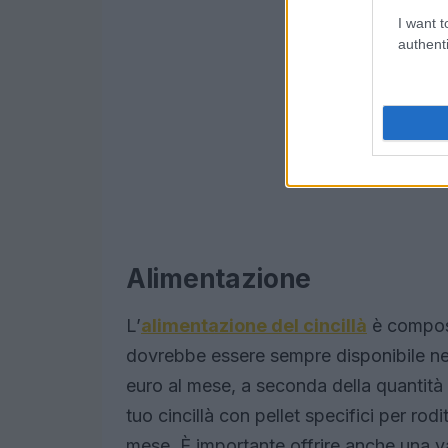
I want t
authenti
Alimentazione
L’
alimentazione del cincillà
è compost
dovrebbe essere sempre disponibile nell
euro al mese, a seconda della quantità e 
tuo cincillà con pellet specifici per ro
mese. È importante offrire anche una v