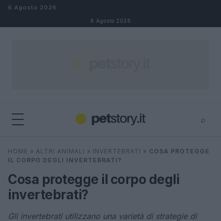
Salta al contenuto
6 Agosto 2026
6 Agosto 2026
⌕
×
⌕
HOME
»
ALTRI ANIMALI
»
INVERTEBRATI
»
COSA PROTEGGE
Cerca
IL CORPO DEGLI INVERTEBRATI?
Cosa protegge il corpo degli
invertebrati?
Gli invertebrati utilizzano una varietà di strategie di