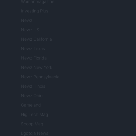
Womanmagazine
Investing Plus
Newz
Newz US
Newz California
Newz Texas
Newz Florida
Newz New York
Newz Pennsylvania
Newz Illinois
Newz Ohio
Gameland
Hig Tech Mag
Scoop Mag
Lgbtqia News