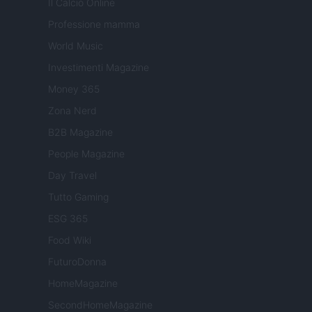
Il Calcio Online
Professione mamma
World Music
Investimenti Magazine
Money 365
Zona Nerd
B2B Magazine
People Magazine
Day Travel
Tutto Gaming
ESG 365
Food Wiki
FuturoDonna
HomeMagazine
SecondHomeMagazine