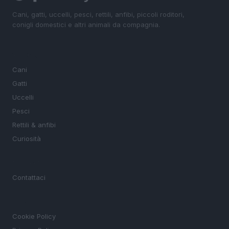
Cani, gatti, uccelli, pesci, rettili, anfibi, piccoli roditori,
conigli domestici e altri animali da compagnia.
SEZIONI
Cani
Gatti
Uccelli
Pesci
Rettili & anfibi
Curiosità
MAGAZINE
Contattaci
LEGALE
Cookie Policy