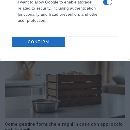
I want to allow Google to enable storage
related to security, including authentication
functionality and fraud prevention, and other
Setup del terrario per invertebrati: substrati, umidità
user protection.
e ventilazione
Emanuele Galli · 5 Lug 2026
CONFIRM
INVERTEBRATI
Come gestire formiche e ragni in casa con approccio
pet-friendly