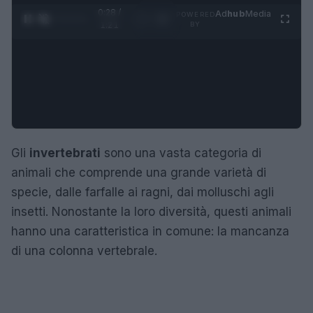
0:29 /
Ad
hub
Media
POWERED
1
/
4
1:21
BY
Gli
invertebrati
sono una vasta categoria di
animali che comprende una grande varietà di
specie, dalle farfalle ai ragni, dai molluschi agli
insetti. Nonostante la loro diversità, questi animali
hanno una caratteristica in comune: la mancanza
di una colonna vertebrale.