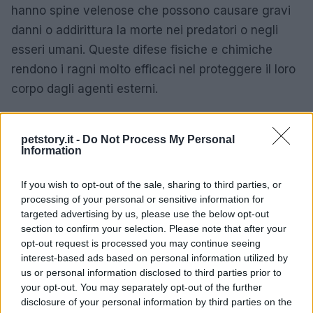
hanno spine velenose che possono causare gravi
danni o addirittura la morte nei predatori o negli
esseri umani. Queste difese fisiche e chimiche
rendono i ragni molto efficaci nel proteggere il loro
corpo dagli agenti esterni.
Gli
invertebrati
utilizzano una varietà di strategie
petstory.it -
Do Not Process My Personal
di difesa per proteggere il loro corpo dagli agenti
Information
esterni e dai predatori. Dagli esoscheletri dei
crostacei alle corazze dei molluschi, dalle ali e dalle
If you wish to opt-out of the sale, sharing to third parties, or
corazze degli insetti alle setole e alle spine dei
processing of your personal or sensitive information for
targeted advertising by us, please use the below opt-out
ragni, ogni gruppo di invertebrati ha sviluppato
section to confirm your selection. Please note that after your
adattamenti unici per sopravvivere nel loro
opt-out request is processed you may continue seeing
ambiente. Queste strategie di difesa sono
interest-based ads based on personal information utilized by
us or personal information disclosed to third parties prior to
fondamentali per la sopravvivenza degli
your opt-out. You may separately opt-out of the further
invertebrati e dimostrano la loro incredibile
disclosure of your personal information by third parties on the