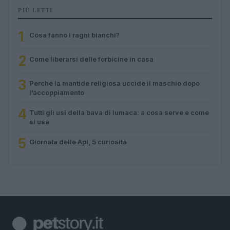
PIÙ LETTI
1
Cosa fanno i ragni bianchi?
2
Come liberarsi delle forbicine in casa
3
Perché la mantide religiosa uccide il maschio dopo
l’accoppiamento
4
Tutti gli usi della bava di lumaca: a cosa serve e come
si usa
5
Giornata delle Api, 5 curiosità