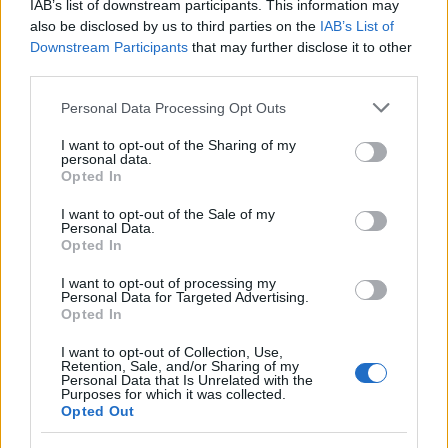
capacità di adattamento.
IAB’s list of downstream participants. This information may
also be disclosed by us to third parties on the
IAB’s List of
Downstream Participants
that may further disclose it to other
third parties.
AUTORE
Please note that this website/app uses one or more Google
Redazione Petstory.it
Personal Data Processing Opt Outs
services and may gather and store information including but
not limited to your visit or usage behaviour. You may click to
I want to opt-out of the Sharing of my
personal data.
grant or deny consent to Google and its third-party tags to
Opted In
use your data for below specified purposes in below Google
consent section.
I want to opt-out of the Sale of my
Personal Data.
Opted In
I want to opt-out of processing my
Personal Data for Targeted Advertising.
Opted In
I want to opt-out of Collection, Use,
Retention, Sale, and/or Sharing of my
Personal Data that Is Unrelated with the
Purposes for which it was collected.
Opted Out