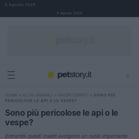
Salta al contenuto
6 Agosto 2026
6 Agosto 2026
⌕
×
⌕
HOME
»
ALTRI ANIMALI
»
INVERTEBRATI
»
SONO PIÙ
Cerca
PERICOLOSE LE API O LE VESPE?
Sono più pericolose le api o le
vespe?
Entrambi questi insetti svolgono un ruolo importante