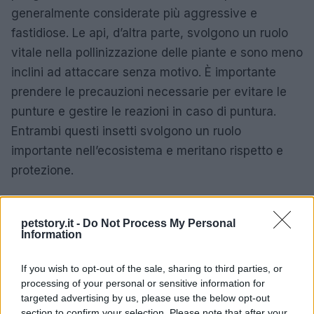
generalmente considerate più aggressive e
fastidiose. Le api, d’altra parte, svolgono un ruolo
vitale nella pollinizzazione delle piante e sono meno
inclini ad attaccare senza motivo. È importante
prendere le precauzioni necessarie per evitare le
punture e gestire le reazioni in caso di puntura.
Entrambi questi insetti svolgono un ruolo
importante nell’ecosistema e meritano rispetto e
protezione.
petstory.it -
Do Not Process My Personal
AUTORE
Information
Redazione Petstory.it
If you wish to opt-out of the sale, sharing to third parties, or
processing of your personal or sensitive information for
targeted advertising by us, please use the below opt-out
section to confirm your selection. Please note that after your