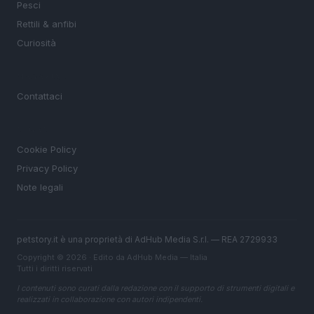
Pesci
Rettili & anfibi
Curiosità
MAGAZINE
Contattaci
LEGALE
Cookie Policy
Privacy Policy
Note legali
petstory.it è una proprietà di AdHub Media S.r.l. — REA 2729933
Copyright © 2026 · Edito da AdHub Media — Italia
Tutti i diritti riservati
I contenuti sono curati dalla redazione con il supporto di strumenti digitali e
realizzati in collaborazione con autori indipendenti.