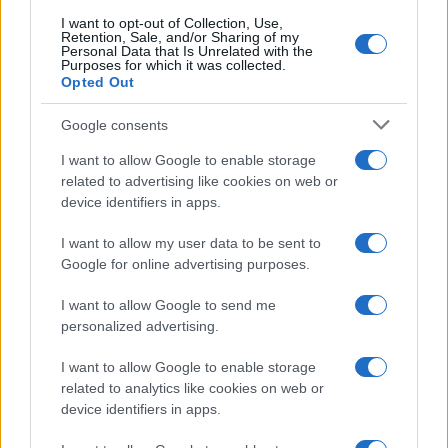
I want to opt-out of Collection, Use,
INVERTEBRATI
Retention, Sale, and/or Sharing of my
Personal Data that Is Unrelated with the
Purposes for which it was collected.
Opted Out
Google consents
I want to allow Google to enable storage
related to advertising like cookies on web or
device identifiers in apps.
I want to allow my user data to be sent to
Google for online advertising purposes.
Setup del terrario per invertebrati: substrati, umidità
I want to allow Google to send me
e ventilazione
personalized advertising.
Emanuele Galli · 5 Lug 2026
I want to allow Google to enable storage
related to analytics like cookies on web or
INVERTEBRATI
device identifiers in apps.