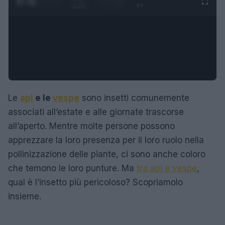
1
/
4
1:23
BY
Le
api
e le
vespe
sono insetti comunemente
associati all’estate e alle giornate trascorse
all’aperto. Mentre molte persone possono
apprezzare la loro presenza per il loro ruolo nella
pollinizzazione delle piante, ci sono anche coloro
che temono le loro punture. Ma
tra api e vespe
,
qual è l’insetto più pericoloso? Scopriamolo
insieme.