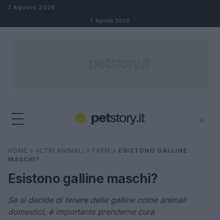
Salta al contenuto
7 Agosto 2026
7 Agosto 2026
⌕
×
⌕
HOME
»
ALTRI ANIMALI
»
FARM
»
ESISTONO GALLINE
Cerca
MASCHI?
Esistono galline maschi?
Se si decide di tenere delle galline come animali
domestici, è importante prenderne cura