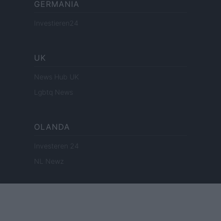
GERMANIA
Investieren24
UK
News Hub UK
Lgbtq News
OLANDA
Investeren 24
NL Newz