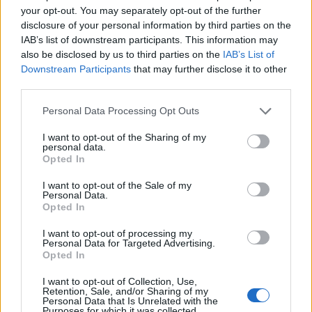
your opt-out. You may separately opt-out of the further
disclosure of your personal information by third parties on the
IAB’s list of downstream participants. This information may
also be disclosed by us to third parties on the
IAB’s List of
Downstream Participants
that may further disclose it to other
third parties.
Acaro rosso: prevenzione e rimedi naturali nel pollaio
Please note that this website/app uses one or more Google
Personal Data Processing Opt Outs
durante l’estate
services and may gather and store information including but
not limited to your visit or usage behaviour. You may click to
I want to opt-out of the Sharing of my
Camilla Fiore · 4 Ago 2026
personal data.
grant or deny consent to Google and its third-party tags to
Opted In
use your data for below specified purposes in below Google
FARM
consent section.
I want to opt-out of the Sale of my
Personal Data.
Opted In
I want to opt-out of processing my
Personal Data for Targeted Advertising.
Opted In
I want to opt-out of Collection, Use,
Retention, Sale, and/or Sharing of my
Personal Data that Is Unrelated with the
Purposes for which it was collected.