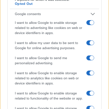
Opted Out
Google consents
Peste suina africana in Toscana: controlli e blocchi
per contenere il contagio
I want to allow Google to enable storage
related to advertising like cookies on web or
Greta Salvati · 25 Lug 2026
device identifiers in apps.
FARM
I want to allow my user data to be sent to
Google for online advertising purposes.
I want to allow Google to send me
personalized advertising.
I want to allow Google to enable storage
related to analytics like cookies on web or
device identifiers in apps.
I want to allow Google to enable storage
related to functionality of the website or app.
Ravensburger my first Puzzle fattoria: set con 3
I want to allow Google to enable storage