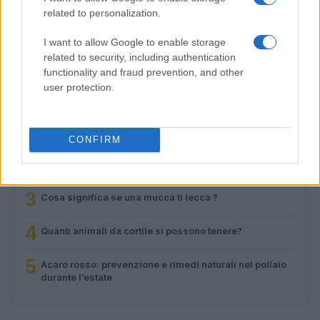
puzzle incorniciati per bambini 2-4 anni
related to personalization.
Greta Salvati · 24 Lug 2026
I want to allow Google to enable storage
related to security, including authentication
functionality and fraud prevention, and other
PIÙ LETTI
user protection.
1
Come scegliere la mangiatoia per galline zero-sprechi
per un pollaio efficiente
CONFIRM
2
Peste suina africana in Toscana: controlli e blocchi per
contenere il contagio
3
Cosa significa se una mucca ti lecca ?
4
Quanti animali da cortile si possono tenere?
5
Acaro rosso: prevenzione e rimedi naturali nel pollaio
durante l’estate