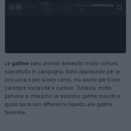
0:28 /
Ad
hub
Media
POWERED
1
/
4
1:23
BY
Le
galline
sono animali domestici molto comuni,
soprattutto in campagna. Sono apprezzate per le
loro uova e per la loro carne, ma anche per il loro
carattere socievole e curioso. Tuttavia, molte
persone si chiedono se esistono galline maschi e
quale sia la loro differenza rispetto alle galline
femmine.