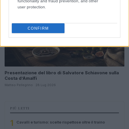
functionality and fraud prevention, and other
user protection.
CONFIRM
Presentazione del libro di Salvatore Schiavone sulla
Costa d’Amalfi
Matteo Pellegrino · 28 Lug 2026
PIÙ LETTI
1
Cavalli e turismo: scelte rispettose oltre il traino