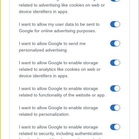
Beatrice Bonaventura · 31 Lug 2026
related to advertising like cookies on web or
device identifiers in apps.
CAVALLI
I want to allow my user data to be sent to
Google for online advertising purposes.
I want to allow Google to send me
personalized advertising.
I want to allow Google to enable storage
related to analytics like cookies on web or
device identifiers in apps.
I want to allow Google to enable storage
related to functionality of the website or app.
Equilibrio nel training del cavallo: carichi sostenibili,
I want to allow Google to enable storage
recupero e stress
related to personalization.
Emanuele Galli · 31 Lug 2026
I want to allow Google to enable storage
CAVALLI
related to security, including authentication