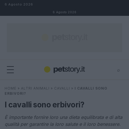
Salta al contenuto
6 Agosto 2026
6 Agosto 2026
⌕
×
⌕
HOME
»
ALTRI ANIMALI
»
CAVALLI
»
I CAVALLI SONO
Cerca
ERBIVORI?
I cavalli sono erbivori?
È importante fornire loro una dieta equilibrata e di alta
qualità per garantire la loro salute e il loro benessere.