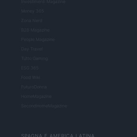
Investimenti Magazine
Money 365
Zona Nerd
B2B Magazine
People Magazine
Day Travel
Tutto Gaming
ESG 365
Food Wiki
FuturoDonna
HomeMagazine
SecondHomeMagazine
SPAGNA E AMERICA LATINA