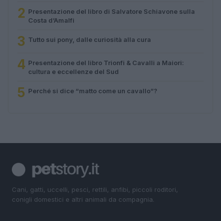
2
Presentazione del libro di Salvatore Schiavone sulla
Costa d’Amalfi
3
Tutto sui pony, dalle curiosità alla cura
4
Presentazione del libro Trionfi & Cavalli a Maiori:
cultura e eccellenze del Sud
5
Perché si dice “matto come un cavallo”?
Cani, gatti, uccelli, pesci, rettili, anfibi, piccoli roditori,
conigli domestici e altri animali da compagnia.