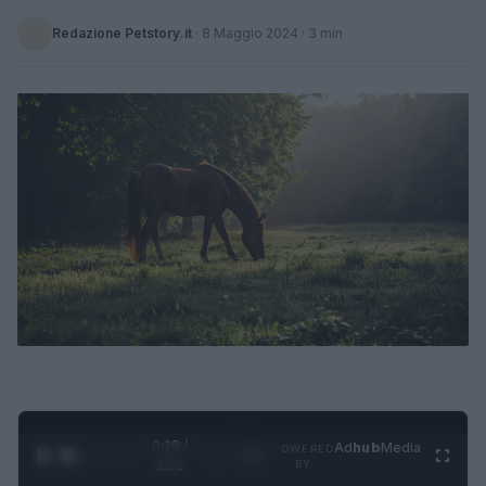
Redazione Petstory.it
·
8 Maggio 2024
· 3 min
0:29 /
Ad
hub
Media
POWERED
1
/
4
1:21
BY