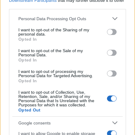
Downstream Participants
that may further disclose it to other
third parties.
Please note that this website/app uses one or more Google
Personal Data Processing Opt Outs
services and may gather and store information including but
not limited to your visit or usage behaviour. You may click to
I want to opt-out of the Sharing of my
Continua a leggere
personal data.
grant or deny consent to Google and its third-party tags to
Opted In
use your data for below specified purposes in below Google
CAVALLI
consent section.
I want to opt-out of the Sale of my
Personal Data.
Opted In
I want to opt-out of processing my
Personal Data for Targeted Advertising.
Opted In
I want to opt-out of Collection, Use,
Retention, Sale, and/or Sharing of my
Personal Data that Is Unrelated with the
Purposes for which it was collected.
Opted Out
Google consents
Cavalli e turismo: scelte rispettose oltre il traino
I want to allow Google to enable storage