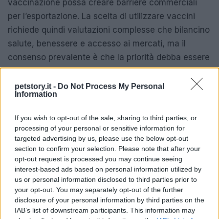
vaccinazione possa creare barriere commerciali
per l’esportazione. La scelta di utilizzare vaccini
richiede quindi valutazioni complesse che bilancino
salute, benessere e accesso ai mercati, ma il
consenso prevalente è che la priorità debba essere
la protezione sanitaria e il benessere degli animali.
petstory.it -
Do Not Process My Personal
L’incontro si è chiuso con un invito netto a investire
Information
maggiormente nella prevenzione: finanziare
If you wish to opt-out of the sale, sharing to third parties, or
sorveglianza, formazione e sistemi informativi
processing of your personal or sensitive information for
standardizzati è stato presentato come più
targeted advertising by us, please use the below opt-out
efficiente e umano rispetto alla gestione delle crisi
section to confirm your selection. Please note that after your
opt-out request is processed you may continue seeing
e agli abbattimenti massivi.
interest-based ads based on personal information utilized by
us or personal information disclosed to third parties prior to
La Federazione dei Veterinari d’Europa (FVE) e
your opt-out. You may separately opt-out of the further
l’associazione Animal Advocacy & Food Transition
disclosure of your personal information by third parties on the
IAB’s list of downstream participants. This information may
(AAFD) hanno promosso l’iniziativa, sottolineando