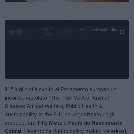
0:29 /
Ad
hub
Media
POWERED
1
/
4
1:20
BY
Il 1° luglio si è svolto al Parlamento europeo un
incontro intitolato “The True Cost of Animal
Disease: Animal Welfare, Public Health &
Sustainability in the EU”, co-organizzato dagli
eurodeputati
Tilly Metz
e
Paulo do Nascimento
Cabral
. L’evento ha riunito policy maker, veterinari,