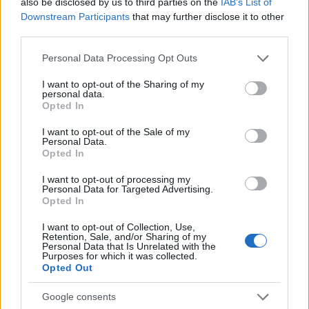
also be disclosed by us to third parties on the
IAB’s List of
la necessità di azioni concrete e tempestive per
Downstream Participants
that may further disclose it to other
proteggere la zootecnia e la sicurezza alimentare
third parties.
europea. L’evento è stato sostenuto anche dal
Please note that this website/app uses one or more Google
Personal Data Processing Opt Outs
gruppo politico Verdi/ALE al Parlamento europeo.
services and may gather and store information including but
not limited to your visit or usage behaviour. You may click to
I want to opt-out of the Sharing of my
personal data.
Dott. Maurizio Ferri
responsabile scientifico
grant or deny consent to Google and its third-party tags to
Opted In
use your data for below specified purposes in below Google
SIMeVeP e dirigente veterinario ASL Pescara, ha
consent section.
I want to opt-out of the Sale of my
firmato il resoconto scientifico collegato all’evento,
Personal Data.
Opted In
ribadendo l’urgenza di un cambio di paradigma:
dalla reazione alla prevenzione.
I want to opt-out of processing my
Personal Data for Targeted Advertising.
Opted In
I want to opt-out of Collection, Use,
AUTORE
Retention, Sale, and/or Sharing of my
Roberto Capelli
Personal Data that Is Unrelated with the
Purposes for which it was collected.
Opted Out
Roberto Capelli di Milano annotò i dati di una
mensa aziendale durante un’indagine sul
Google consents
pasto lavorativo; quella visione