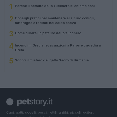
1
Perché il petauro dello zucchero si chiama così
2
Consigli pratici per mantenere al sicuro conigli,
tartarughe e roditori nel caldo estivo
3
Come curare un petauro dello zucchero
4
Incendi in Grecia: evacuazioni a Paros e tragedia a
Creta
5
Scopri il mistero del gatto Sacro di Birmania
Cani, gatti, uccelli, pesci, rettili, anfibi, piccoli roditori,