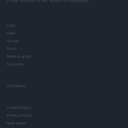
conigli domestici e altri animali da compagnia.
SEZIONI
Cani
Gatti
Uccelli
Pesci
Rettili & anfibi
Curiosità
MAGAZINE
Contattaci
LEGALE
Cookie Policy
Privacy Policy
Note legali