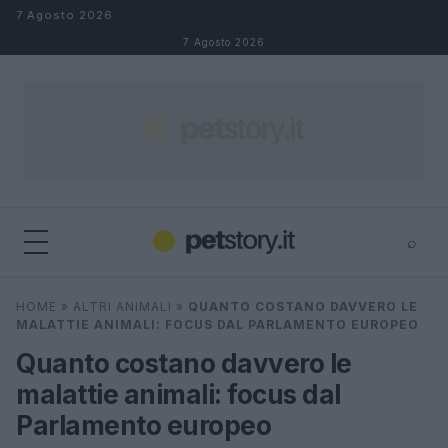
Salta al contenuto
7 Agosto 2026
7 Agosto 2026
⌕
×
⌕
HOME
»
ALTRI ANIMALI
»
QUANTO COSTANO DAVVERO LE
Cerca
MALATTIE ANIMALI: FOCUS DAL PARLAMENTO EUROPEO
Quanto costano davvero le
malattie animali: focus dal
Parlamento europeo