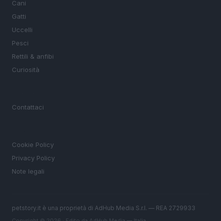
Cani
Gatti
Uccelli
Pesci
Rettili & anfibi
Curiosità
MAGAZINE
Contattaci
LEGALE
Cookie Policy
Privacy Policy
Note legali
petstory.it è una proprietà di AdHub Media S.r.l. — REA 2729933
Copyright © 2026 · Edito da AdHub Media — Italia