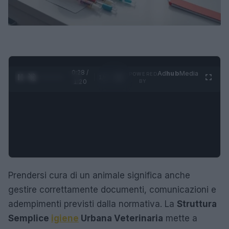
0:29 /
Ad
hub
Media
POWERED
1
/
4
1:20
BY
Prendersi cura di un animale significa anche
gestire correttamente documenti, comunicazioni e
adempimenti previsti dalla normativa. La
Struttura
Semplice
igiene
Urbana Veterinaria
mette a