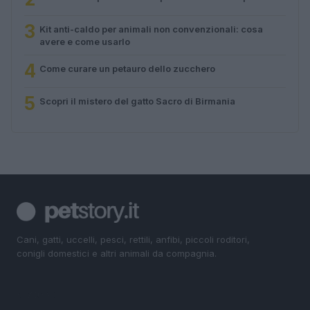
3
Kit anti-caldo per animali non convenzionali: cosa
avere e come usarlo
4
Come curare un petauro dello zucchero
5
Scopri il mistero del gatto Sacro di Birmania
Cani, gatti, uccelli, pesci, rettili, anfibi, piccoli roditori,
conigli domestici e altri animali da compagnia.
SEZIONI