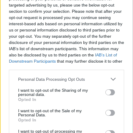
targeted advertising by us, please use the below opt-out
e aggiornamenti in SINAC
l’
iscrizione di animali
section to confirm your selection. Please note that after your
provenienti dall’estero
e il rilascio di
passaporti
e
opt-out request is processed you may continue seeing
certificazioni sanitarie
per l’esportazione di cani,
interest-based ads based on personal information utilized by
us or personal information disclosed to third parties prior to
gatti e furetti.
your opt-out. You may separately opt-out of the further
disclosure of your personal information by third parties on the
Per ogni pratica è consigliabile verificare in anticipo
IAB’s list of downstream participants. This information may
i requisiti specifici e la
documentazione
also be disclosed by us to third parties on the
IAB’s List of
necessaria, in modo da velocizzare l’istruttoria. Tra
Downstream Participants
that may further disclose it to other
third parties.
gli elementi tipici richiesti figurano l’
identificazione
dell’animale, le
informazioni del detentore
e le
Please note that this website/app uses one or more Google
Personal Data Processing Opt Outs
services and may gather and store information including but
attestazioni sanitarie, come le
vaccinazioni
not limited to your visit or usage behaviour. You may click to
I want to opt-out of the Sharing of my
previste per i viaggi internazionali. Un contatto
personal data.
grant or deny consent to Google and its third-party tags to
Opted In
preliminare via email o telefono permette di chiarire
use your data for below specified purposes in below Google
consent section.
eventuali dubbi e di concordare appuntamenti o
I want to opt-out of the Sale of my
Personal Data.
modalità di consegna dei documenti.
Opted In
I want to opt-out of processing my
La Struttura Semplice Igiene Urbana Veterinaria