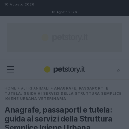
Salta al contenuto
10 Agosto 2026
10 Agosto 2026
⌕
×
⌕
HOME
»
ALTRI ANIMALI
»
ANAGRAFE, PASSAPORTI E
Cerca
TUTELA: GUIDA AI SERVIZI DELLA STRUTTURA SEMPLICE
IGIENE URBANA VETERINARIA
Anagrafe, passaporti e tutela:
guida ai servizi della Struttura
Semplice Igiene Urbana