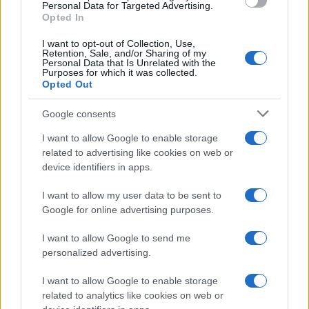
Personal Data for Targeted Advertising.
Opted In
rappresenta un punto di riferimento per chi convive
con un pet: semplifica le procedure amministrative,
I want to opt-out of Collection, Use,
Retention, Sale, and/or Sharing of my
valorizza la
responsabilità
del detentore e aiuta a
Personal Data that Is Unrelated with the
Purposes for which it was collected.
mantenere elevati standard di
salute pubblica
e
Opted Out
benessere animale
. Dall’anagrafe alla mobilità,
Google consents
ogni servizio è pensato per coniugare tutela,
legalità e praticità nell’interesse di animali e
I want to allow Google to enable storage
related to advertising like cookies on web or
cittadini.
device identifiers in apps.
I want to allow my user data to be sent to
Google for online advertising purposes.
AUTORE
Greta Salvati
I want to allow Google to send me
Greta Salvati, giornalista specializzata in
personalized advertising.
animali domestici e benessere animale,
divulga consigli su cura, salute e convivenza
I want to allow Google to enable storage
con cani, gatti e altri animali, basandosi su
related to analytics like cookies on web or
fonti veterinarie.