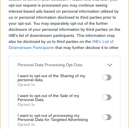
emergenze, è consigliabile riscaldare
opt-out request is processed you may continue seeing
interest-based ads based on personal information utilized by
gradualmente l’animale e contattare un veterinario.
us or personal information disclosed to third parties prior to
your opt-out. You may separately opt-out of the further
Prendersi cura dei propri animali domestici durante
disclosure of your personal information by third parties on the
l’inverno richiede un’attenzione particolare. È
IAB’s list of downstream participants. This information may
also be disclosed by us to third parties on the
IAB’s List of
essenziale garantire loro un ambiente caldo e
Downstream Participants
that may further disclose it to other
sicuro. Seguendo alcuni semplici consigli, è
third parties.
possibile assicurare un inverno confortevole per i
Please note that this website/app uses one or more Google
Personal Data Processing Opt Outs
propri amici a quattro zampe, tutelandoli da
services and may gather and store information including but
eventuali disagi legati al freddo.
not limited to your visit or usage behaviour. You may click to
I want to opt-out of the Sharing of my
personal data.
grant or deny consent to Google and its third-party tags to
Opted In
use your data for below specified purposes in below Google
consent section.
I want to opt-out of the Sale of my
AUTORE
Personal Data.
Staff
Opted In
I want to opt-out of processing my
Personal Data for Targeted Advertising.
Opted In