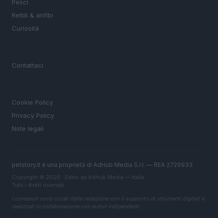
Pesci
Rettili & anfibi
Curiosità
MAGAZINE
Contattaci
LEGALE
Cookie Policy
Privacy Policy
Note legali
petstory.it è una proprietà di AdHub Media S.r.l. — REA 2729933
Copyright © 2026 · Edito da AdHub Media — Italia
Tutti i diritti riservati
I contenuti sono curati dalla redazione con il supporto di strumenti digitali e
realizzati in collaborazione con autori indipendenti.