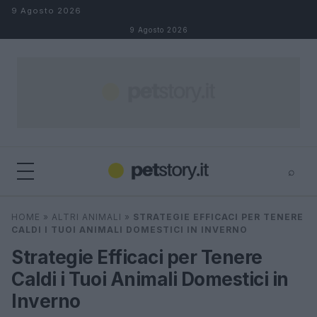
Salta al contenuto
9 Agosto 2026
9 Agosto 2026
⌕
×
⌕
HOME
»
ALTRI ANIMALI
»
STRATEGIE EFFICACI PER TENERE
Cerca
CALDI I TUOI ANIMALI DOMESTICI IN INVERNO
Strategie Efficaci per Tenere
Caldi i Tuoi Animali Domestici in
Inverno