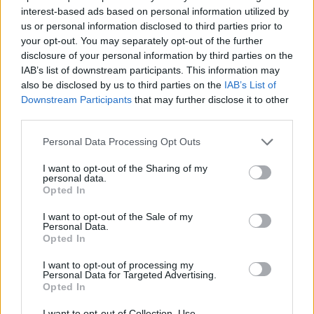
interest-based ads based on personal information utilized by
possono affiancare le cure veterinarie tradizionali.0
us or personal information disclosed to third parties prior to
your opt-out. You may separately opt-out of the further
Riconoscere i sintomi precoci è essenziale per
disclosure of your personal information by third parties on the
intervenire con trattamenti appropriati e migliorare
IAB’s list of downstream participants. This information may
also be disclosed by us to third parties on the
IAB’s List of
la qualità della vita del proprio gatto. Questo
Downstream Participants
that may further disclose it to other
articolo esplorerà alcuni approcci naturali che
third parties.
possono affiancare le cure veterinarie tradizionali.1
Please note that this website/app uses one or more Google
Personal Data Processing Opt Outs
services and may gather and store information including but
not limited to your visit or usage behaviour. You may click to
I want to opt-out of the Sharing of my
personal data.
grant or deny consent to Google and its third-party tags to
AUTORE
Opted In
use your data for below specified purposes in below Google
Staff
consent section.
I want to opt-out of the Sale of my
Personal Data.
Opted In
I want to opt-out of processing my
Personal Data for Targeted Advertising.
Opted In
I want to opt-out of Collection, Use,