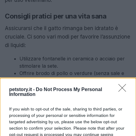
Consigli pratici per una vita sana
Assicurarsi che il gatto rimanga ben idratato è
cruciale. Ci sono vari modi per favorire l’assunzione
di liquidi:
Utilizzare fontanelle in ceramica o acciaio per
stimolare la sete.
Offrire brodo di pollo o verdure (senza sale e
cipolla) come alternativa appetitosa.
Aggiungere acqua alla pappa umida per
petstory.it -
Do Not Process My Personal
Information
aumentarne l’idratazione.
If you wish to opt-out of the sale, sharing to third parties, or
Riconoscere i sintomi precoci è essenziale per
processing of your personal or sensitive information for
intervenire con trattamenti appropriati e migliorare
targeted advertising by us, please use the below opt-out
la qualità della vita del proprio gatto. Questo
section to confirm your selection. Please note that after your
opt-out request is processed you may continue seeing
articolo esplorerà alcuni approcci naturali che