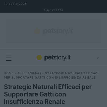
Salta al contenuto
7 Agosto 2026
7 Agosto 2026
⌕
×
⌕
HOME
»
ALTRI ANIMALI
»
STRATEGIE NATURALI EFFICACI
Cerca
PER SUPPORTARE GATTI CON INSUFFICIENZA RENALE
Strategie Naturali Efficaci per
Supportare Gatti con
Insufficienza Renale