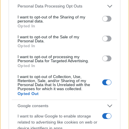
Please note that this website/app uses one or more Google
Personal Data Processing Opt Outs
services and may gather and store information including but
ALTRI ANIMALI
not limited to your visit or usage behaviour. You may click to
I want to opt-out of the Sharing of my
personal data.
grant or deny consent to Google and its third-party tags to
Opted In
use your data for below specified purposes in below Google
consent section.
I want to opt-out of the Sale of my
Personal Data.
Opted In
I want to opt-out of processing my
Personal Data for Targeted Advertising.
Opted In
I want to opt-out of Collection, Use,
Retention, Sale, and/or Sharing of my
Personal Data that Is Unrelated with the
Purposes for which it was collected.
Opted Out
Crollo a Pistunina: vigili del fuoco al lavoro per trovare
i superstiti
Google consents
Greta Salvati · 3 Ago 2026
I want to allow Google to enable storage
ALTRI ANIMALI
related to advertising like cookies on web or
device identifiers in apps.