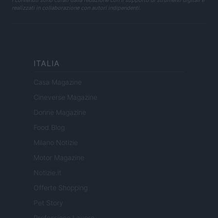
I contenuti sono curati dalla redazione con il supporto di strumenti digitali e
realizzati in collaborazione con autori indipendenti.
ITALIA
Casa Magazine
Cineverse Magazine
Donne Magazine
Food Blog
Milano Notizie
Motor Magazine
Notizie.it
Offerte Shopping
Pet Story
Professione Lavoro