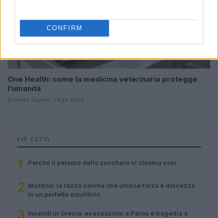
CONFIRM
One Health: come la medicina veterinaria protegge
l’umanità
Roberto Capelli · 1 Ago 2026
PIÙ LETTI
1
Perché il petauro dello zucchero si chiama così
2
Mastino: la razza canina che unisce forza e dolcezza
in un perfetto equilibrio
3
Incendi in Grecia: evacuazioni a Paros e tragedia a