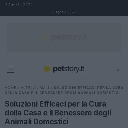
Salta al contenuto
6 Agosto 2026
6 Agosto 2026
⌕
×
⌕
HOME
»
ALTRI ANIMALI
»
SOLUZIONI EFFICACI PER LA CURA
Cerca
DELLA CASA E IL BENESSERE DEGLI ANIMALI DOMESTICI
Soluzioni Efficaci per la Cura
della Casa e il Benessere degli
Animali Domestici