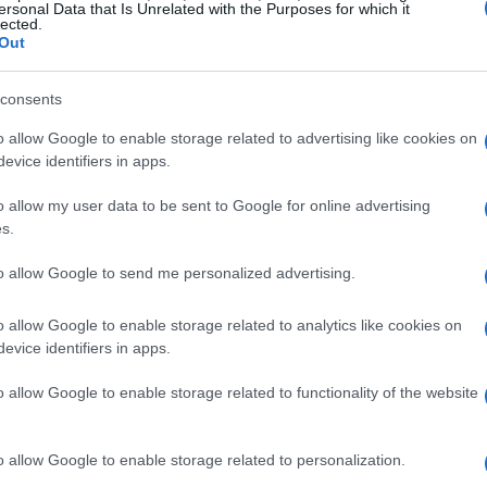
ersonal Data that Is Unrelated with the Purposes for which it
lected.
Out
e
consents
o allow Google to enable storage related to advertising like cookies on
nzione dall’obbligo di patentino per i cani di
evice identifiers in apps.
ono un
pedigree
. Secondo i legislatori, questa
o allow my user data to be sent to Google for online advertising
 siano più equilibrati e socialmente affidabili.
s.
un cane con pedigree sia immune da
to allow Google to send me personalized advertising.
ente perché proviene da una linea di sangue
o allow Google to enable storage related to analytics like cookies on
evice identifiers in apps.
o allow Google to enable storage related to functionality of the website
ani senza pedigree, può portare a una forma di
imali che, pur non avendo un pedigree, meritano
o allow Google to enable storage related to personalization.
razione nella società. In altre parole, i cani