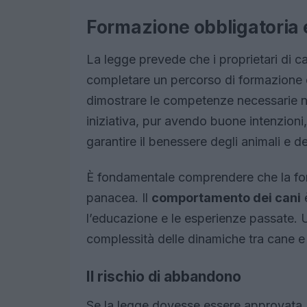
Formazione obbligatoria e
La legge prevede che i proprietari di c
completare un percorso di formazione e
dimostrare le competenze necessarie ne
iniziativa, pur avendo buone intenzioni, 
garantire il benessere degli animali e d
È fondamentale comprendere che la fo
panacea. Il
comportamento dei cani
è
l’educazione e le esperienze passate. U
complessità delle dinamiche tra cane e 
Il rischio di abbandono
Se la legge dovesse essere approvata,