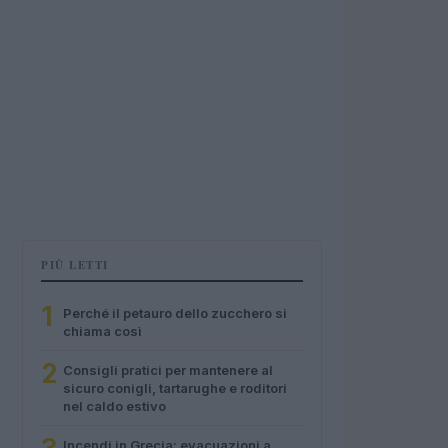
PIÙ LETTI
1
Perché il petauro dello zucchero si
chiama così
2
Consigli pratici per mantenere al
sicuro conigli, tartarughe e roditori
nel caldo estivo
Incendi in Grecia: evacuazioni a