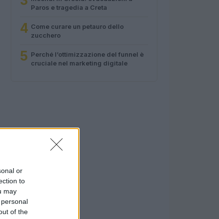
3
Paros e tragedia a Creta
4
Come curare un petauro dello
zucchero
5
Perché l’ottimizzazione del funnel è
cruciale nel marketing digitale
sonal or
ection to
ou may
 personal
out of the