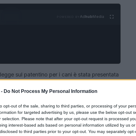
Ad
hub
Media
POWERED BY
egge sul patentino per i cani è stata presentata
accesi riguardo ai suoi contenuti e alle sue
 -
Do Not Process My Personal Information
he per alcune tipologie di cani a tutela del
lumità”
, la legge propone un approccio
to opt-out of the sale, sharing to third parties, or processing of your per
si.
formation for targeted advertising by us, please use the below opt-out s
r selection. Please note that after your opt-out request is processed y
eing interest-based ads based on personal information utilized by us or
disclosed to third parties prior to your opt-out. You may separately opt-