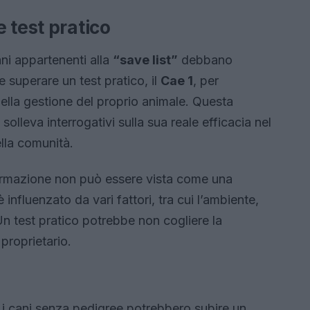
 test pratico
ani appartenenti alla
“save list”
debbano
 superare un test pratico, il
Cae 1
, per
lla gestione del proprio animale. Questa
solleva interrogativi sulla sua reale efficacia nel
ella comunità.
rmazione non può essere vista come una
 influenzato da vari fattori, tra cui l’ambiente,
n test pratico potrebbe non cogliere la
proprietario.
 i cani senza pedigree potrebbero subire un