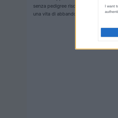
senza pedigree rischiano di diventare i 
I want t
authenti
una vita di abbandono e isolamento.