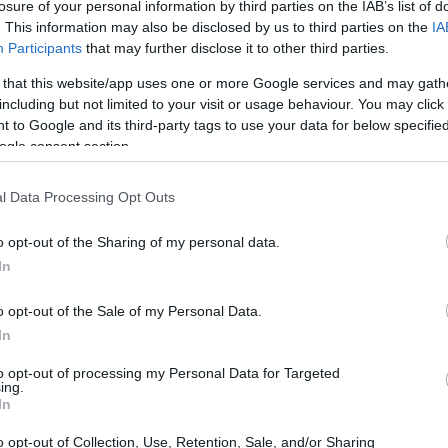
losure of your personal information by third parties on the IAB’s list of
. This information may also be disclosed by us to third parties on the
IA
Participants
that may further disclose it to other third parties.
 that this website/app uses one or more Google services and may gath
including but not limited to your visit or usage behaviour. You may click 
 to Google and its third-party tags to use your data for below specifi
ogle consent section.
l Data Processing Opt Outs
o opt-out of the Sharing of my personal data.
In
o opt-out of the Sale of my Personal Data.
In
oposta è l’introduzione della
“save list”
, una lista
to opt-out of processing my Personal Data for Targeted
di abbandono a causa di gestioni inadeguate da
ing.
In
ista si basa su criteri che possono risultare
tiene conto delle condizioni individuali di ciascun
o opt-out of Collection, Use, Retention, Sale, and/or Sharing