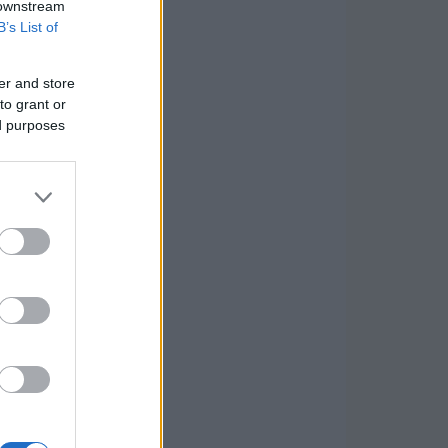
 downstream
B’s List of
er and store
to grant or
ed purposes