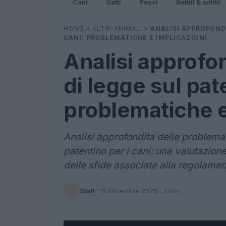
Cani
Gatti
Pesci
Rettili & anfibi
HOME
»
ALTRI ANIMALI
»
ANALISI APPROFOND
CANI: PROBLEMATICHE E IMPLICAZIONI
Analisi approfo
di legge sul pat
problematiche e
Analisi approfondita delle problemat
patentino per i cani: una valutazione
delle sfide associate alla regolamen
Staff
·
15 Dicembre 2025
· 3 min