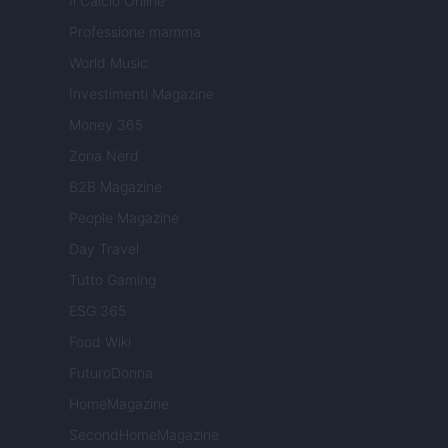
Il Calcio Online
Professione mamma
World Music
Investimenti Magazine
Money 365
Zona Nerd
B2B Magazine
People Magazine
Day Travel
Tutto Gaming
ESG 365
Food Wiki
FuturoDonna
HomeMagazine
SecondHomeMagazine