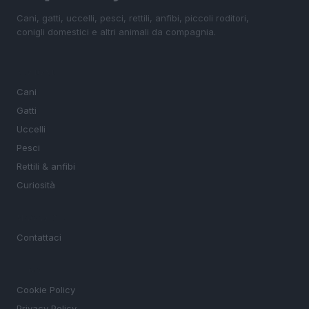
Cani, gatti, uccelli, pesci, rettili, anfibi, piccoli roditori,
conigli domestici e altri animali da compagnia.
SEZIONI
Cani
Gatti
Uccelli
Pesci
Rettili & anfibi
Curiosità
MAGAZINE
Contattaci
LEGALE
Cookie Policy
Privacy Policy