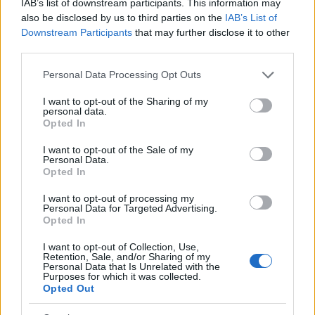
IAB’s list of downstream participants. This information may
also be disclosed by us to third parties on the
IAB’s List of
Downstream Participants
that may further disclose it to other
third parties.
Please note that this website/app uses one or more Google
Personal Data Processing Opt Outs
services and may gather and store information including but
not limited to your visit or usage behaviour. You may click to
I want to opt-out of the Sharing of my
personal data.
Continua a leggere
grant or deny consent to Google and its third-party tags to
Opted In
use your data for below specified purposes in below Google
consent section.
I want to opt-out of the Sale of my
ALTRI ANIMALI
Personal Data.
Opted In
I want to opt-out of processing my
Personal Data for Targeted Advertising.
Opted In
I want to opt-out of Collection, Use,
Retention, Sale, and/or Sharing of my
Personal Data that Is Unrelated with the
Purposes for which it was collected.
Opted Out