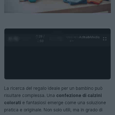
0:28 /
Ad
hub
Media
POWERED
1
/
4
1:50
BY
La ricerca del regalo ideale per un bambino può
risultare complessa. Una
confezione di calzini
colorati
e fantasiosi emerge come una soluzione
pratica e originale. Non solo utili, ma in grado di