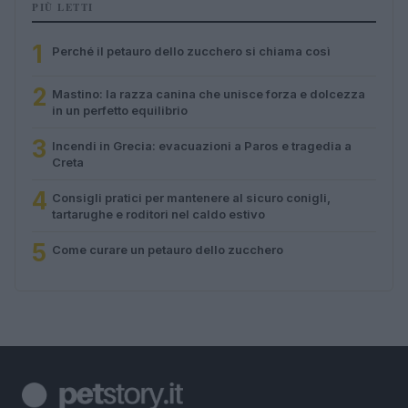
PIÙ LETTI
1
Perché il petauro dello zucchero si chiama così
2
Mastino: la razza canina che unisce forza e dolcezza
in un perfetto equilibrio
3
Incendi in Grecia: evacuazioni a Paros e tragedia a
Creta
4
Consigli pratici per mantenere al sicuro conigli,
tartarughe e roditori nel caldo estivo
5
Come curare un petauro dello zucchero