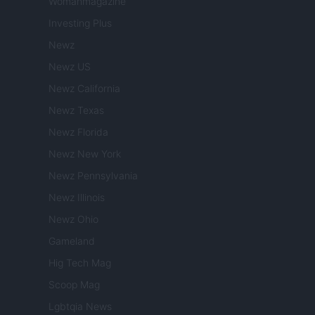
Womanmagazine
Investing Plus
Newz
Newz US
Newz California
Newz Texas
Newz Florida
Newz New York
Newz Pennsylvania
Newz Illinois
Newz Ohio
Gameland
Hig Tech Mag
Scoop Mag
Lgbtqia News