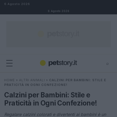
Salta al contenuto
6 Agosto 2026
6 Agosto 2026
⌕
×
⌕
HOME
»
ALTRI ANIMALI
»
CALZINI PER BAMBINI: STILE E
Cerca
PRATICITÀ IN OGNI CONFEZIONE!
Calzini per Bambini: Stile e
Praticità in Ogni Confezione!
Regalare calzini colorati e divertenti ai bambini è un