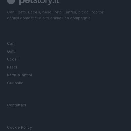
Cani, gatti, uccelli, pesci, rettili, anfibi, piccoli roditori,
conigli domestici e altri animali da compagnia.
SEZIONI
Cani
Gatti
Uccelli
Pesci
Rettili & anfibi
Curiosità
MAGAZINE
Contattaci
LEGALE
Cookie Policy