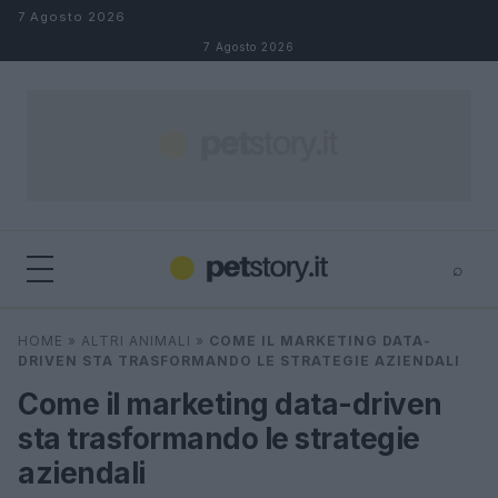
Salta al contenuto
7 Agosto 2026
7 Agosto 2026
⌕
×
⌕
HOME
»
ALTRI ANIMALI
»
COME IL MARKETING DATA-
Cerca
DRIVEN STA TRASFORMANDO LE STRATEGIE AZIENDALI
Come il marketing data-driven
sta trasformando le strategie
aziendali