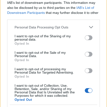
IAB’s list of downstream participants. This information may
also be disclosed by us to third parties on the
IAB’s List of
Downstream Participants
that may further disclose it to other
Francesco Guccini: la vita, le canzoni e l’eredità del
cantautore emiliano
third parties.
Greta Salvati · 7 Ago 2026
Please note that this website/app uses one or more Google
Personal Data Processing Opt Outs
services and may gather and store information including but
ALTRI ANIMALI
not limited to your visit or usage behaviour. You may click to
I want to opt-out of the Sharing of my
personal data.
grant or deny consent to Google and its third-party tags to
Opted In
use your data for below specified purposes in below Google
consent section.
I want to opt-out of the Sale of my
Personal Data.
Opted In
I want to opt-out of processing my
Personal Data for Targeted Advertising.
Opted In
I want to opt-out of Collection, Use,
Retention, Sale, and/or Sharing of my
Personal Data that Is Unrelated with the
Purposes for which it was collected.
Opted Out
Kit anti-caldo per animali non convenzionali: cosa
avere e come usarlo