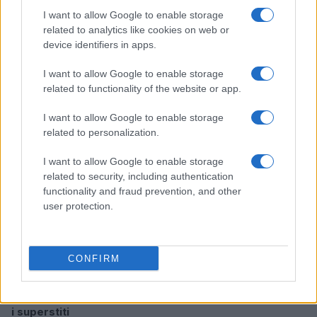
I want to allow Google to enable storage
related to analytics like cookies on web or
Kit anti-caldo per animali non convenzionali: cosa
device identifiers in apps.
avere e come usarlo
Greta Salvati · 7 Ago 2026
I want to allow Google to enable storage
related to functionality of the website or app.
ALTRI ANIMALI
I want to allow Google to enable storage
related to personalization.
I want to allow Google to enable storage
related to security, including authentication
functionality and fraud prevention, and other
user protection.
CONFIRM
Crollo a Pistunina: vigili del fuoco al lavoro per trovare
i superstiti