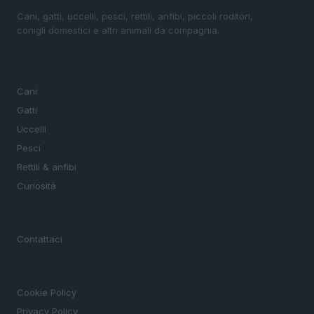
Cani, gatti, uccelli, pesci, rettili, anfibi, piccoli roditori,
conigli domestici e altri animali da compagnia.
SEZIONI
Cani
Gatti
Uccelli
Pesci
Rettili & anfibi
Curiosità
MAGAZINE
Contattaci
LEGALE
Cookie Policy
Privacy Policy