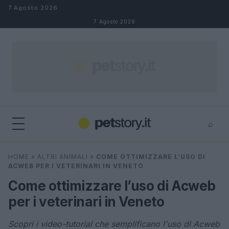
Salta al contenuto
7 Agosto 2026
7 Agosto 2026
⌕
×
⌕
HOME
»
ALTRI ANIMALI
»
COME OTTIMIZZARE L’USO DI
Cerca
ACWEB PER I VETERINARI IN VENETO
Come ottimizzare l’uso di Acweb
per i veterinari in Veneto
Scopri i video-tutorial che semplificano l'uso di Acweb