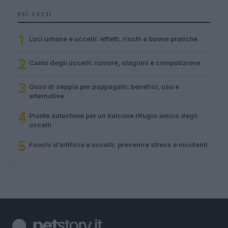
PIÙ LETTI
1
Luci urbane e uccelli: effetti, rischi e buone pratiche
2
Canto degli uccelli: rumore, stagioni e competizione
3
Osso di seppia per pappagalli: benefici, uso e
alternative
4
Piante autoctone per un balcone rifugio amico degli
uccelli
5
Fuochi d’artificio e uccelli: prevenire stress e incidenti