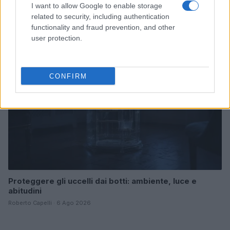
Rumori forti e uccelli in città: prevenzione e gestione
I want to allow Google to enable storage
Camilla Pellegrini · 7 Ago 2026
related to security, including authentication
functionality and fraud prevention, and other
user protection.
UCCELLI
CONFIRM
Proteggere gli uccelli dai botti: ambiente, luce e
abitudini
Roberto Capelli · 6 Ago 2026