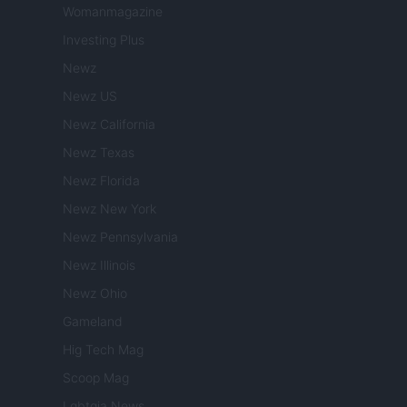
Womanmagazine
Investing Plus
Newz
Newz US
Newz California
Newz Texas
Newz Florida
Newz New York
Newz Pennsylvania
Newz Illinois
Newz Ohio
Gameland
Hig Tech Mag
Scoop Mag
Lgbtqia News