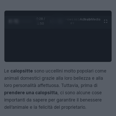
0:28 /
Ad
hub
Media
POWERED
1
/
4
1:50
BY
Le
calopsitte
sono uccellini molto popolari come
animali domestici grazie alla loro bellezza e alla
loro personalità affettuosa. Tuttavia, prima di
prendere una calopsitta
, ci sono alcune cose
importanti da sapere per garantire il benessere
dell’animale e la felicità del proprietario.