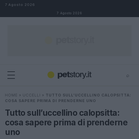
Salta al contenuto
7 Agosto 2026
7 Agosto 2026
⌕
×
⌕
HOME
»
UCCELLI
»
TUTTO SULL’UCCELLINO CALOPSITTA:
Cerca
COSA SAPERE PRIMA DI PRENDERNE UNO
Tutto sull’uccellino calopsitta:
cosa sapere prima di prenderne
uno