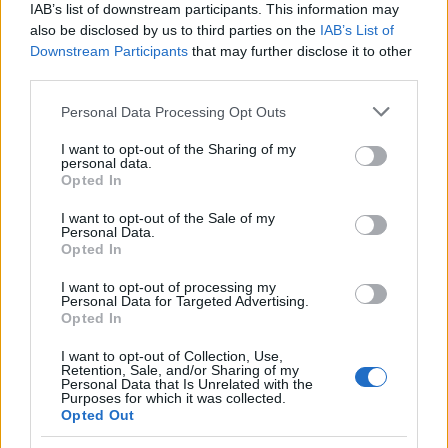
IAB’s list of downstream participants. This information may
also be disclosed by us to third parties on the
IAB’s List of
Downstream Participants
that may further disclose it to other
third parties.
Please note that this website/app uses one or more Google
Personal Data Processing Opt Outs
services and may gather and store information including but
not limited to your visit or usage behaviour. You may click to
I want to opt-out of the Sharing of my
personal data.
grant or deny consent to Google and its third-party tags to
Opted In
use your data for below specified purposes in below Google
Continua a leggere
consent section.
I want to opt-out of the Sale of my
Personal Data.
Opted In
UCCELLI
I want to opt-out of processing my
Personal Data for Targeted Advertising.
Opted In
I want to opt-out of Collection, Use,
Retention, Sale, and/or Sharing of my
Personal Data that Is Unrelated with the
Purposes for which it was collected.
Opted Out