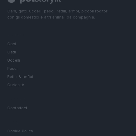
Cani, gatti, uccelli, pesci, rettili, anfibi, piccoli roditori,
conigli domestici e altri animali da compagnia.
SEZIONI
Cani
Gatti
Uccelli
Pesci
Rettili & anfibi
Curiosità
MAGAZINE
Contattaci
LEGALE
Cookie Policy