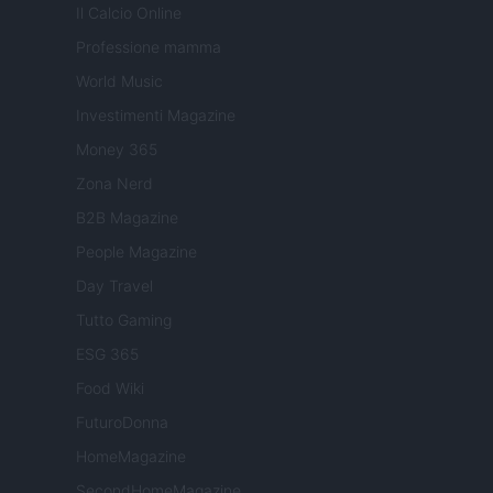
Il Calcio Online
Professione mamma
World Music
Investimenti Magazine
Money 365
Zona Nerd
B2B Magazine
People Magazine
Day Travel
Tutto Gaming
ESG 365
Food Wiki
FuturoDonna
HomeMagazine
SecondHomeMagazine