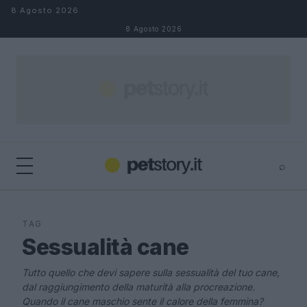
Salta al contenuto
8 Agosto 2026
8 Agosto 2026
⌕
×
⌕
Cerca
TAG
Sessualità cane
Tutto quello che devi sapere sulla sessualità del tuo cane,
dal raggiungimento della maturità alla procreazione.
Quando il cane maschio sente il calore della femmina?