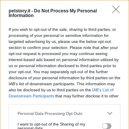
Sterilizzazione del cane: benefici e
svantaggi
petstory.it -
Do Not Process My Personal
Information
La sterilizzazione del cane è una pratica importante per i nostri
amici a quattro zampe: benefici e svantaggi
If you wish to opt-out of the sale, sharing to third parties, or
Redazione Petstory.it · 9 Feb 2023
processing of your personal or sensitive information for
targeted advertising by us, please use the below opt-out
CANI
section to confirm your selection. Please note that after your
opt-out request is processed you may continue seeing
interest-based ads based on personal information utilized by
us or personal information disclosed to third parties prior to
your opt-out. You may separately opt-out of the further
disclosure of your personal information by third parties on the
IAB’s list of downstream participants. This information may
also be disclosed by us to third parties on the
IAB’s List of
Downstream Participants
that may further disclose it to other
third parties.
Please note that this website/app uses one or more Google
Personal Data Processing Opt Outs
services and may gather and store information including but
Cane in calore: come capirlo e quanto dura
not limited to your visit or usage behaviour. You may click to
I want to opt-out of the Sharing of my
personal data.