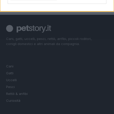
Cani, gatti, uccelli, pesci, rettili, anfibi, piccoli roditori,
conigli domestici e altri animali da compagnia.
SEZIONI
Cani
Gatti
Uccelli
Pesci
Rettili & anfibi
Curiosità
MAGAZINE