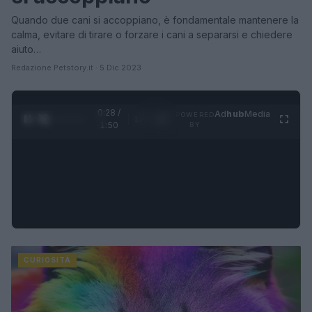
Quando due cani si accoppiano, è fondamentale mantenere la
calma, evitare di tirare o forzare i cani a separarsi e chiedere
aiuto…
Redazione Petstory.it · 5 Dic 2023
0:29 /
Ad
hub
Media
POWERED
1
/
4
1:50
BY
CURIOSITÀ