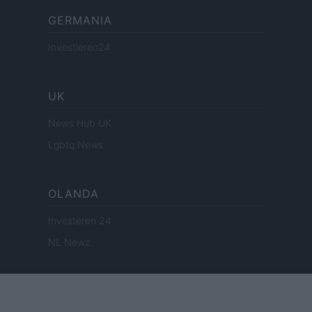
GERMANIA
Investieren24
UK
News Hub UK
Lgbtq News
OLANDA
Investeren 24
NL Newz