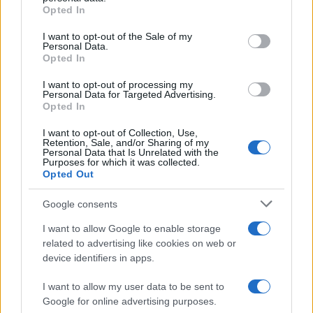
Una delle situazioni più delicate è quando il cane entra in
grant or deny consent to Google and its third-party tags to
Opted In
calore: cosa significa, quali sono i segnali, come gestire la
use your data for below specified purposes in below Google
situazione.
consent section.
I want to opt-out of the Sale of my
Personal Data.
Redazione Petstory.it · 24 Gen 2023
Opted In
I want to opt-out of processing my
Personal Data for Targeted Advertising.
Opted In
I want to opt-out of Collection, Use,
Retention, Sale, and/or Sharing of my
Personal Data that Is Unrelated with the
Purposes for which it was collected.
Opted Out
Google consents
I want to allow Google to enable storage
related to advertising like cookies on web or
device identifiers in apps.
I want to allow my user data to be sent to
Google for online advertising purposes.