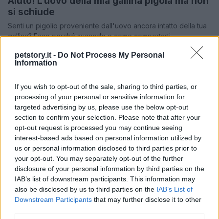
Aiuto! L’uovo della mia gallina pigola ma non
si schiude
Senti un pigolio proveniente dall'uovo ancora intatto della tua
gallina? Ecco perché succede e come comportarti.
Redazione Petstory.it · 19 Giu 2023
petstory.it -
Do Not Process My Personal
Information
FARM
If you wish to opt-out of the sale, sharing to third parties, or
processing of your personal or sensitive information for
targeted advertising by us, please use the below opt-out
section to confirm your selection. Please note that after your
opt-out request is processed you may continue seeing
interest-based ads based on personal information utilized by
us or personal information disclosed to third parties prior to
your opt-out. You may separately opt-out of the further
disclosure of your personal information by third parties on the
IAB’s list of downstream participants. This information may
Quanti animali da cortile si possono tenere?
also be disclosed by us to third parties on the
IAB’s List of
Downstream Participants
that may further disclose it to other
Seguendo le regole e garantendo il benessere degli animali,
third parties.
potrai godere della compagnia di galline, anatre o capre nel