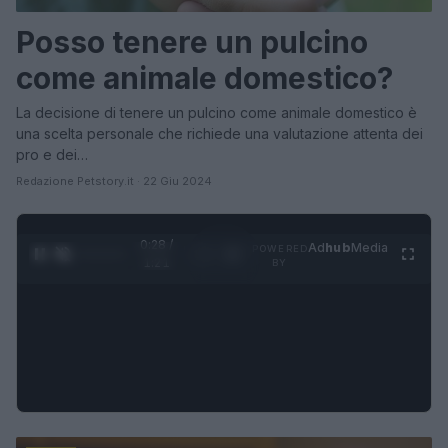
Posso tenere un pulcino
come animale domestico?
La decisione di tenere un pulcino come animale domestico è
una scelta personale che richiede una valutazione attenta dei
pro e dei…
Redazione Petstory.it · 22 Giu 2024
0:29 /
Ad
hub
Media
POWERED
1
/
4
1:21
BY