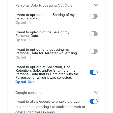
tuo giardino o…
Please note that this website/app uses one or more Google
Personal Data Processing Opt Outs
Redazione Petstory.it · 8 Giu 2023
services and may gather and store information including but
not limited to your visit or usage behaviour. You may click to
I want to opt-out of the Sharing of my
personal data.
grant or deny consent to Google and its third-party tags to
Opted In
use your data for below specified purposes in below Google
consent section.
I want to opt-out of the Sale of my
Personal Data.
Opted In
I want to opt-out of processing my
Personal Data for Targeted Advertising.
Opted In
I want to opt-out of Collection, Use,
Retention, Sale, and/or Sharing of my
Personal Data that Is Unrelated with the
Purposes for which it was collected.
Opted Out
Google consents
I want to allow Google to enable storage
related to advertising like cookies on web or
FARM
device identifiers in apps.