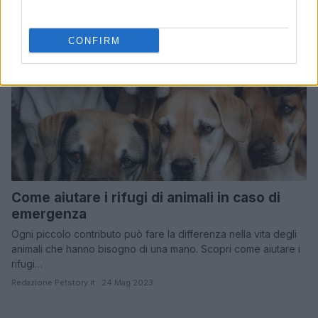
CURIOSITÀ
CONFIRM
Come aiutare i rifugi di animali in caso di
emergenza
Ogni piccolo contributo può fare la differenza nella vita degli
animali che hanno bisogno di una mano. Scopri come aiutare i
rifugi…
Redazione Petstory.it · 24 Mag 2023