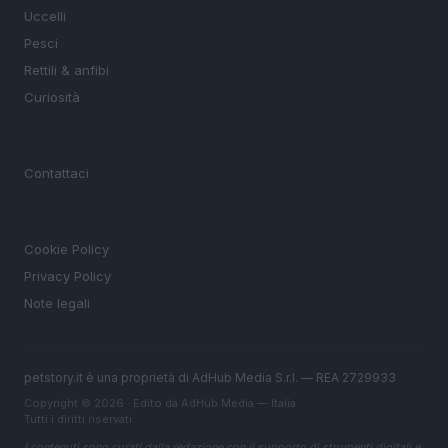
Uccelli
Pesci
Rettili & anfibi
Curiosità
MAGAZINE
Contattaci
LEGALE
Cookie Policy
Privacy Policy
Note legali
petstory.it è una proprietà di AdHub Media S.r.l. — REA 2729933
Copyright © 2026 · Edito da AdHub Media — Italia
Tutti i diritti riservati
I contenuti sono curati dalla redazione con il supporto di strumenti digitali e