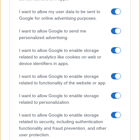
I want to allow my user data to be sent to
Google for online advertising purposes.
I want to allow Google to send me
personalized advertising.
I want to allow Google to enable storage
related to analytics like cookies on web or
device identifiers in apps.
I want to allow Google to enable storage
related to functionality of the website or app.
Cosa sapere prima di adottare un maialino
I want to allow Google to enable storage
nano
related to personalization.
Adottare un maialino nano può essere una scelta meravigliosa
per chi cerca un animale domestico adorabile e divertente, ma
I want to allow Google to enable storage
bisogna prestare attenzione…
related to security, including authentication
Redazione Petstory.it · 26 Mag 2023
functionality and fraud prevention, and other
user protection.