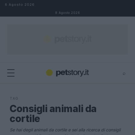
Salta al contenuto
8 Agosto 2026
8 Agosto 2026
⌕
×
⌕
Cerca
TAG
Consigli animali da
cortile
Se hai degli animali da cortile e sei alla ricerca di consigli