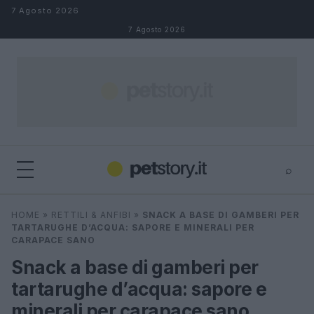
Salta al contenuto
7 Agosto 2026
7 Agosto 2026
⌕
×
⌕
HOME
»
RETTILI & ANFIBI
»
SNACK A BASE DI GAMBERI PER
Cerca
TARTARUGHE D’ACQUA: SAPORE E MINERALI PER
CARAPACE SANO
Snack a base di gamberi per
tartarughe d’acqua: sapore e
minerali per carapace sano