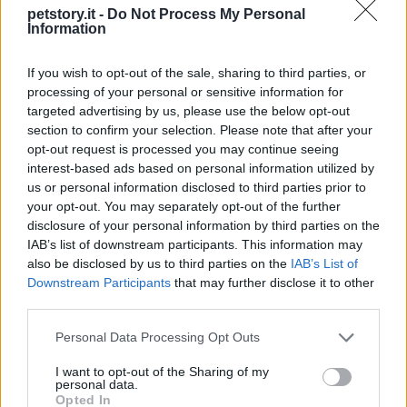
petstory.it -
Do Not Process My Personal
dieta delle tartarughe, è consigliabile consultare un
Information
veterinario esperto in rettili, soprattutto se l’animale
è giovane, in fase di crescita o presenta condizioni
If you wish to opt-out of the sale, sharing to third parties, or
cliniche particolari. Il veterinario può suggerire
processing of your personal or sensitive information for
targeted advertising by us, please use the below opt-out
frequenze di somministrazione e verificare che
section to confirm your selection. Please note that after your
l’apporto minerale non alteri l’equilibrio nutrizionale
opt-out request is processed you may continue seeing
complessivo. Monitorare peso, lucentezza del
interest-based ads based on personal information utilized by
us or personal information disclosed to third parties prior to
carapace e comportamento alimentare aiuta a
your opt-out. You may separately opt-out of the further
individuare tempestivamente eventuali reazioni
disclosure of your personal information by third parties on the
indesiderate.
IAB’s list of downstream participants. This information may
also be disclosed by us to third parties on the
IAB’s List of
Downstream Participants
that may further disclose it to other
Integrare questi alimenti a un
mangime di base
third parties.
completo e seguire le indicazioni veterinarie
Please note that this website/app uses one or more Google
garantisce benefici senza compromettere lo stato
Personal Data Processing Opt Outs
services and may gather and store information including but
di salute degli animali.
not limited to your visit or usage behaviour. You may click to
I want to opt-out of the Sharing of my
personal data.
grant or deny consent to Google and its third-party tags to
Opted In