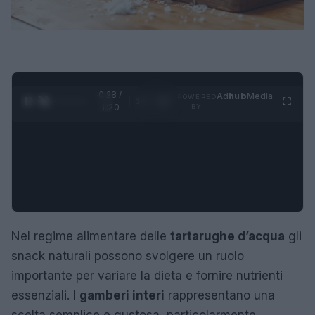
0:29 /
Ad
hub
Media
POWERED
1
/
4
1:20
BY
Nel regime alimentare delle
tartarughe d’acqua
gli
snack naturali possono svolgere un ruolo
importante per variare la dieta e fornire nutrienti
essenziali. I
gamberi interi
rappresentano una