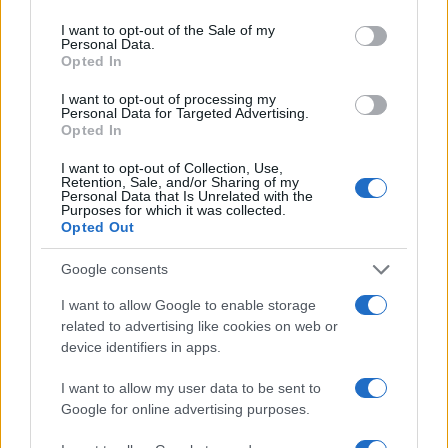
use your data for below specified purposes in below Google
consent section.
I want to opt-out of the Sale of my
AUTORE
Personal Data.
Emanuele Galli
Opted In
Emanuele Galli, partenopeo, ricorda un
I want to opt-out of processing my
incontro a Capodichino con volontari sanitari
Personal Data for Targeted Advertising.
che lo spinse a spiegare procedure
Opted In
complesse in modo semplice. In redazione
I want to opt-out of Collection, Use,
adotta tono creativo e diretto, porta
Retention, Sale, and/or Sharing of my
reportage clinici e un quaderno con disegni
Personal Data that Is Unrelated with the
Purposes for which it was collected.
esplicativi per pazienti.
Opted Out
Google consents
I want to allow Google to enable storage
related to advertising like cookies on web or
device identifiers in apps.
I want to allow my user data to be sent to
Google for online advertising purposes.