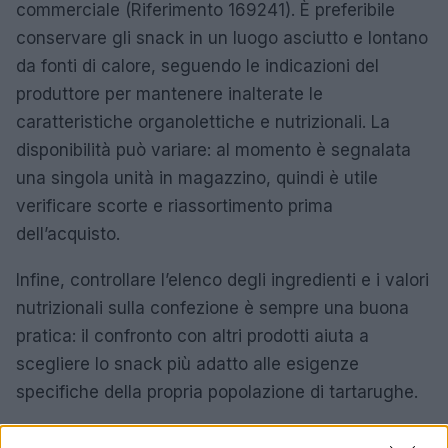
commerciale (Riferimento 169241). È preferibile
conservare gli snack in un luogo asciutto e lontano
da fonti di calore, seguendo le indicazioni del
produttore per mantenere inalterate le
caratteristiche organolettiche e nutrizionali. La
disponibilità può variare: al momento è segnalata
una singola unità in magazzino, quindi è utile
verificare scorte e riassortimento prima
dell’acquisto.
Infine, controllare l’elenco degli ingredienti e i valori
nutrizionali sulla confezione è sempre una buona
pratica: il confronto con altri prodotti aiuta a
scegliere lo snack più adatto alle esigenze
specifiche della propria popolazione di tartarughe.
Prima di introdurre qualsiasi nuovo alimento nella