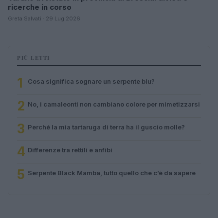
ricerche in corso
Greta Salvati · 29 Lug 2026
PIÙ LETTI
1
Cosa significa sognare un serpente blu?
2
No, i camaleonti non cambiano colore per mimetizzarsi
3
Perché la mia tartaruga di terra ha il guscio molle?
4
Differenze tra rettili e anfibi
5
Serpente Black Mamba, tutto quello che c’è da sapere