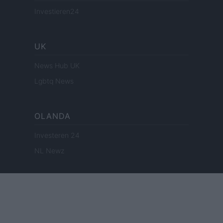
Investieren24
UK
News Hub UK
Lgbtq News
OLANDA
Investeren 24
NL Newz