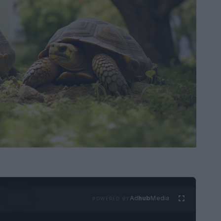
Ad
hub
Media
POWERED BY