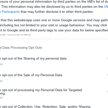
losure of your personal information by third parties on the IAB’s list of
. This information may also be disclosed by us to third parties on the
IA
Participants
that may further disclose it to other third parties.
 that this website/app uses one or more Google services and may gath
including but not limited to your visit or usage behaviour. You may click 
 to Google and its third-party tags to use your data for below specifi
ogle consent section.
l Data Processing Opt Outs
raro che le tartarughe emettano un suono
o opt-out of the Sharing of my personal data.
ibilano mentre fanno sesso
?
In
ioni dietro questo comportamento unico.
o opt-out of the Sale of my Personal Data.
In
si
to opt-out of processing my Personal Data for Targeted
ing.
In
ccoppiamento è un modo per
comunicare tra i
cono sessualmente, hanno bisogno di trovare un
o opt-out of Collection, Use, Retention, Sale, and/or Sharing