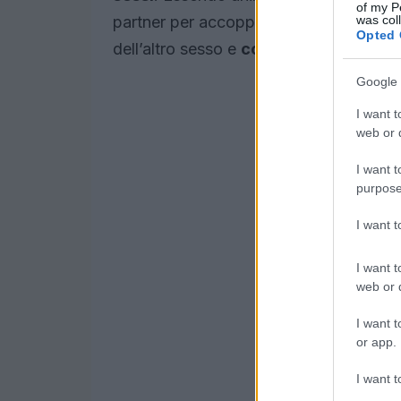
of my P
was col
partner per accoppiarsi e produrre prole
Opted 
dell’altro sesso e
comunicare il propr
Google 
I want t
web or d
I want t
purpose
I want 
I want t
web or d
I want t
or app.
I want t