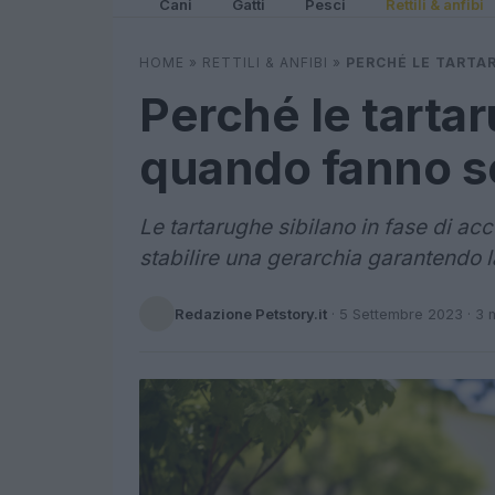
Cani
Gatti
Pesci
Rettili & anfibi
HOME
»
RETTILI & ANFIBI
»
PERCHÉ LE TARTA
Perché le tarta
quando fanno s
Le tartarughe sibilano in fase di a
stabilire una gerarchia garantendo l
Redazione Petstory.it
·
5 Settembre 2023
· 3 