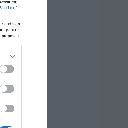
 downstream
B’s List of
er and store
to grant or
ed purposes