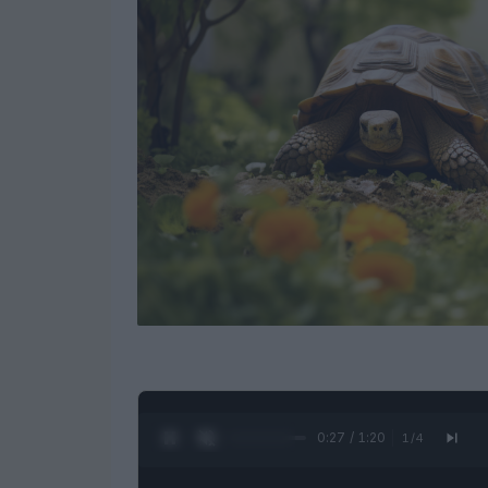
0:28 / 1:20
1
/
4