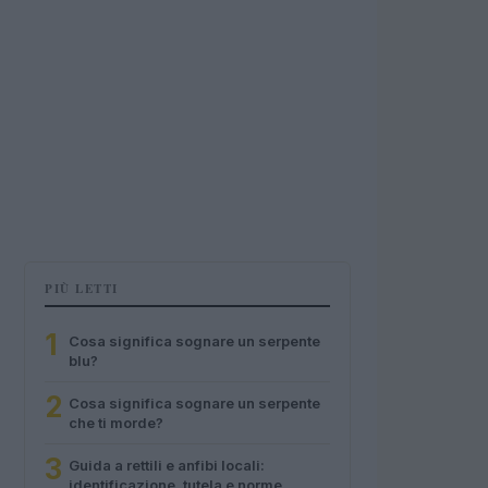
PIÙ LETTI
1
Cosa significa sognare un serpente
blu?
2
Cosa significa sognare un serpente
che ti morde?
3
Guida a rettili e anfibi locali:
identificazione, tutela e norme