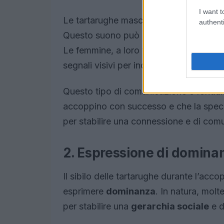
I want t
Le tartarughe maschi emettono un suono 
authenti
Questo suono può essere udito a dista
Le femmine, a loro volta, possono rispo
segnali visivi per indicare il loro intere
Questo tipo di comunicazione è fondame
accoppino con successo e che la specie
per stabilire una connessione e di comun
2. Espressione di domina
Il sibilo delle tartarughe durante l’a
esprimere
dominanza
. In natura, molt
per stabilire una
gerarchia sociale
e d