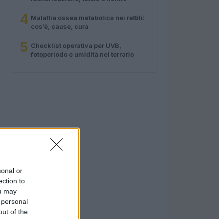
4
Malattia ossea metabolica nei rettili:
cos’è, cause, cura
5
Checklist operativa per UVB,
fotoperiodo e umidità nel terrario
sonal or
ection to
ou may
 personal
out of the