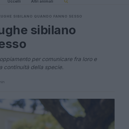
Uccelli
Altri animali
RUGHE SIBILANO QUANDO FANNO SESSO
rughe sibilano
esso
ccoppiamento per comunicare fra loro e
a continuità della specie.
min