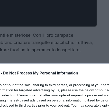
ti e misteriose. Con il loro carapace
rano creature tranquille e pacifiche. Tuttavia,
tirare fuori un temperamento inaspettato,
 -
Do Not Process My Personal Information
to opt-out of the sale, sharing to third parties, or processing of your per
formation for targeted advertising by us, please use the below opt-out s
r selection. Please note that after your opt-out request is processed y
eing interest-based ads based on personal information utilized by us or
disclosed to third parties prior to your opt-out. You may separately opt-