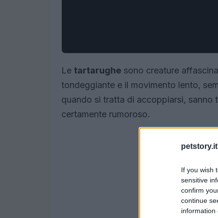
Le
tartarughe
sono creature affascinan
tondeggiante e il movimento lento, semb
quando si tratta di accoppiarsi, sanno 
certamente rumoroso.
petstory.it
If you wish 
sensitive in
confirm you
continue se
information 