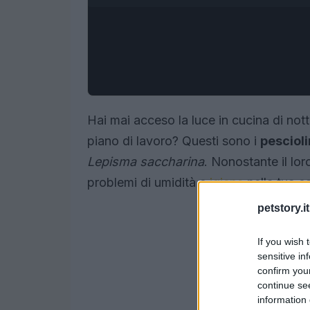
Hai mai acceso la luce in cucina di notte
piano di lavoro? Questi sono i
pescioli
Lepisma saccharina
. Nonostante il lo
problemi di umidità e
igiene
nella tua c
petstory.it
If you wish 
sensitive in
confirm you
continue se
information 