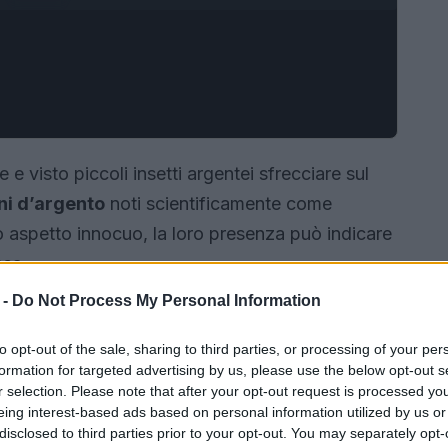
 e visto piccoli insetti argentei sfrecciare sul
ni d’argento
noti scientificamente come
ro aspetto innocuo, la loro presenza può indicare
asa.
 -
Do Not Process My Personal Information
to opt-out of the sale, sharing to third parties, or processing of your per
formation for targeted advertising by us, please use the below opt-out s
r selection. Please note that after your opt-out request is processed y
eing interest-based ads based on personal information utilized by us or
disclosed to third parties prior to your opt-out. You may separately opt-