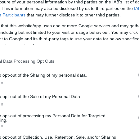
losure of your personal information by third parties on the IAB’s list of
. This information may also be disclosed by us to third parties on the
IA
Participants
that may further disclose it to other third parties.
 that this website/app uses one or more Google services and may gath
including but not limited to your visit or usage behaviour. You may click 
 to Google and its third-party tags to use your data for below specifi
ogle consent section.
l Data Processing Opt Outs
o opt-out of the Sharing of my personal data.
affascinante di questi insetti primitivi,
In
nni possono causare e come eliminarli con
a in un appartamento umido, in una casa antica o
o opt-out of the Sale of my Personal Data.
In
mbiente salubre, queste informazioni ti saranno
to opt-out of processing my Personal Data for Targeted
ing.
In
rgento e perché compaiono in
o opt-out of Collection, Use, Retention, Sale, and/or Sharing