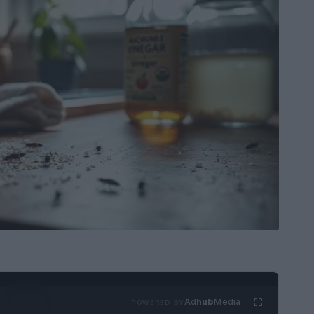
Ad
hub
Media
POWERED BY