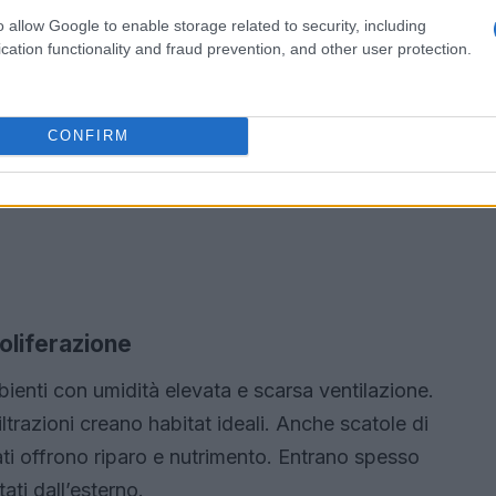
o allow Google to enable storage related to security, including
cation functionality and fraud prevention, and other user protection.
CONFIRM
roliferazione
bienti con umidità elevata e scarsa ventilazione.
ltrazioni creano habitat ideali. Anche scatole di
lati offrono riparo e nutrimento. Entrano spesso
ati dall’esterno.