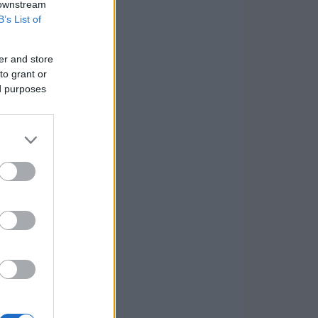
 downstream
B’s List of
er and store
to grant or
ed purposes