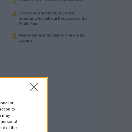
3
4
Oroscopo agosto 2026: cosa
riservano le stelle ai Pesci secondo
Paolo Fox
5
Pesce palla: tutto quello che c’è da
sapere
sonal or
ection to
ou may
 personal
out of the