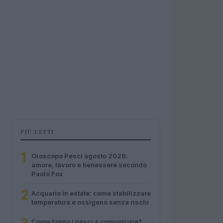
PIÙ LETTI
1
Oroscopo Pesci agosto 2026:
amore, lavoro e benessere secondo
Paolo Fox
2
Acquario in estate: come stabilizzare
temperatura e ossigeno senza rischi
Come fanno i pesci a comunicare?