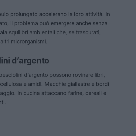
o prolungato accelerano la loro attività. In
to, il problema può emergere anche senza
la squilibri ambientali che, se trascurati,
ltri microrganismi.
lini d’argento
 pesciolini d’argento possono rovinare libri,
ellulosa e amidi. Macchie giallastre e bordi
saggio. In cucina attaccano farine, cereali e
ti.