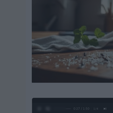
0:28 / 1:50
1
/
4