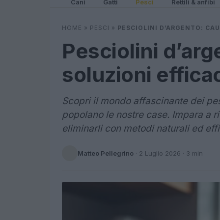
Cani
Gatti
Pesci
Rettili & anfibi
HOME
»
PESCI
»
PESCIOLINI D’ARGENTO: CAU
Pesciolini d’arg
soluzioni efficac
Scopri il mondo affascinante dei pesc
popolano le nostre case. Impara a ri
eliminarli con metodi naturali ed effi
Matteo Pellegrino
·
2 Luglio 2026
· 3 min