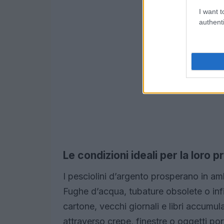
I want t
authenti
Le condizioni ideali per la loro p
I pesciolini d’argento prosperano in am
Fughe d’acqua, tubature obsolete o infi
cartone, vecchi giornali e libri accumu
attraverso crepe, finestre o oggetti port