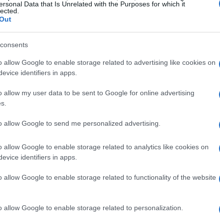
ersonal Data that Is Unrelated with the Purposes for which it
lected.
Out
ri dal corpo piatto e ricoperto di squame
tto lucido e metallico. Misurano circa 10-15 mm
consents
dici caudali. Questi organismi primitivi
o allow Google to enable storage related to advertising like cookies on
evice identifiers in apps.
i sono adattati perfettamente agli ambienti
o allow my user data to be sent to Google for online advertising
s.
amente eccessiva umidità e presenza di fonti
to allow Google to send me personalized advertising.
 zone come bagni, cucine, cantine e ripostigli
5%. Non sono pericolosi per l’uomo ma indicano
o allow Google to enable storage related to analytics like cookies on
evice identifiers in apps.
tenzione.
o allow Google to enable storage related to functionality of the website
o allow Google to enable storage related to personalization.