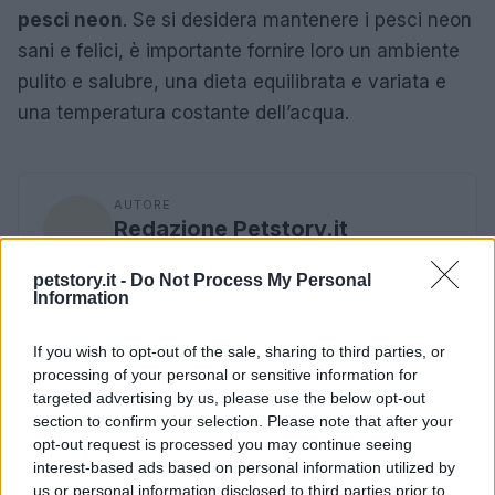
pesci neon
. Se si desidera mantenere i pesci neon
sani e felici, è importante fornire loro un ambiente
pulito e salubre, una dieta equilibrata e variata e
una temperatura costante dell’acqua.
AUTORE
Redazione Petstory.it
petstory.it -
Do Not Process My Personal
Information
If you wish to opt-out of the sale, sharing to third parties, or
processing of your personal or sensitive information for
targeted advertising by us, please use the below opt-out
section to confirm your selection. Please note that after your
opt-out request is processed you may continue seeing
interest-based ads based on personal information utilized by
us or personal information disclosed to third parties prior to