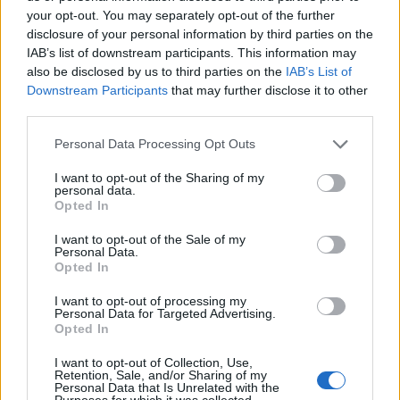
your opt-out. You may separately opt-out of the further
disclosure of your personal information by third parties on the
IAB’s list of downstream participants. This information may
also be disclosed by us to third parties on the
IAB’s List of
Downstream Participants
that may further disclose it to other
third parties.
Please note that this website/app uses one or more Google
Personal Data Processing Opt Outs
services and may gather and store information including but
not limited to your visit or usage behaviour. You may click to
I want to opt-out of the Sharing of my
personal data.
grant or deny consent to Google and its third-party tags to
Opted In
use your data for below specified purposes in below Google
consent section.
I want to opt-out of the Sale of my
Continua a leggere
Personal Data.
Opted In
PESCI
I want to opt-out of processing my
Personal Data for Targeted Advertising.
Opted In
I want to opt-out of Collection, Use,
Retention, Sale, and/or Sharing of my
Personal Data that Is Unrelated with the
Purposes for which it was collected.