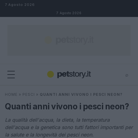
Salta al contenuto
7 Agosto 2026
7 Agosto 2026
⌕
×
⌕
HOME
»
PESCI
»
QUANTI ANNI VIVONO I PESCI NEON?
Cerca
Quanti anni vivono i pesci neon?
La qualità dell'acqua, la dieta, la temperatura
dell'acqua e la genetica sono tutti fattori importanti per
la salute e la longevità dei pesci neon.