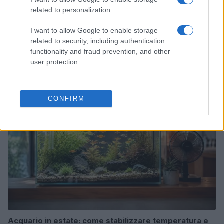
related to personalization.
I want to allow Google to enable storage
Acquario in estate: ventilazione, fotoperiodo e cambi
related to security, including authentication
d’acqua
functionality and fraud prevention, and other
Beatrice Bonaventura · 1 Ago 2026
user protection.
PESCI
CONFIRM
Acquario in estate: come stabilizzare temperatura e