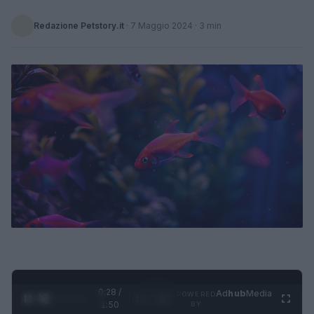
Redazione Petstory.it
·
7 Maggio 2024
· 3 min
0:29 /
Ad
hub
Media
POWERED
1
/
4
1:50
BY