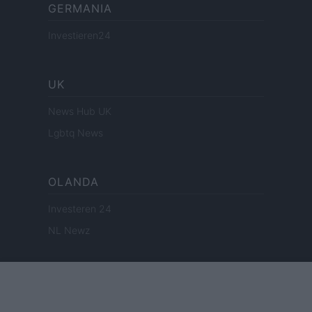
GERMANIA
Investieren24
UK
News Hub UK
Lgbtq News
OLANDA
Investeren 24
NL Newz