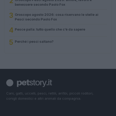
2
benessere secondo Paolo Fox
3
Oroscopo agosto 2026: cosa riservano le stelle ai
Pesci secondo Paolo Fox
4
Pesce palla: tutto quello che c’è da sapere
5
Perché i pesci saltano?
Cani, gatti, uccelli, pesci, rettili, anfibi, piccoli roditori,
conigli domestici e altri animali da compagnia.
SEZIONI