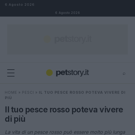
Salta al contenuto
6 Agosto 2026
6 Agosto 2026
⌕
×
⌕
HOME
»
PESCI
»
IL TUO PESCE ROSSO POTEVA VIVERE DI
Cerca
PIÙ
Il tuo pesce rosso poteva vivere
di più
La vita di un pesce rosso può essere molto più lunga