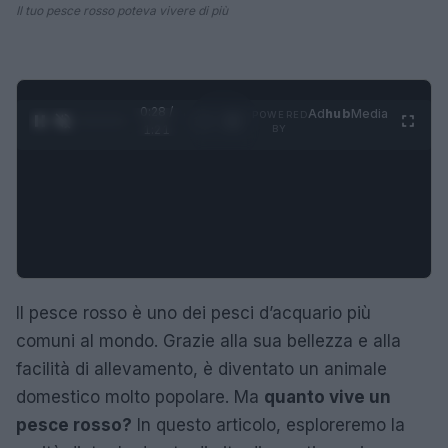
Il tuo pesce rosso poteva vivere di più
0:29 /
Ad
hub
Media
POWERED
1
/
4
1:21
BY
Il pesce rosso è uno dei pesci d’acquario più
comuni al mondo. Grazie alla sua bellezza e alla
facilità di allevamento, è diventato un animale
domestico molto popolare. Ma
quanto vive un
pesce rosso?
In questo articolo, esploreremo la