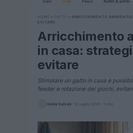
Cani
Gatti
Pesci
Rettili & anfibi
HOME
»
GATTI
»
ARRICCHIMENTO AMBIENTALE
EVITARE
Arricchimento a
in casa: strategi
evitare
Stimolare un gatto in casa è possibil
feeder e rotazione dei giochi, evita
Greta Salvati
·
8 Luglio 2026
· 5 min