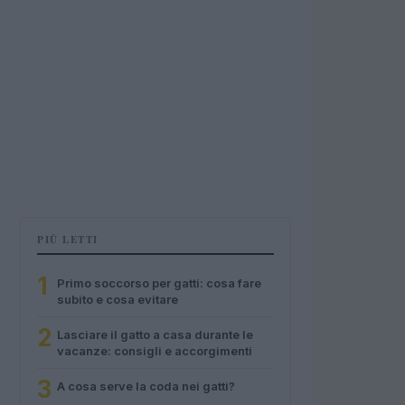
PIÙ LETTI
1
Primo soccorso per gatti: cosa fare
subito e cosa evitare
2
Lasciare il gatto a casa durante le
vacanze: consigli e accorgimenti
3
A cosa serve la coda nei gatti?