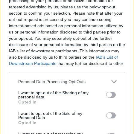
processing of your personal or sensitive information for
desidera un animale indipendente, offre grande
targeted advertising by us, please use the below opt-out
section to confirm your selection. Please note that after your
ricompensa emozionale a chi è disposto a
opt-out request is processed you may continue seeing
dedicargli tempo. Conoscere la storia, lo
standard
e
interest-based ads based on personal information utilized by
il
temperamento
aiuta a capire perché questo
us or personal information disclosed to third parties prior to
your opt-out. You may separately opt-out of the further
felino, seppure atipico nell’aspetto, sia apprezzato
disclosure of your personal information by third parties on the
da chi lo accoglie come compagno di vita.
IAB’s list of downstream participants. This information may
also be disclosed by us to third parties on the
IAB’s List of
Downstream Participants
that may further disclose it to other
third parties.
AUTORE
Anna Innocenti
Please note that this website/app uses one or more Google
Personal Data Processing Opt Outs
services and may gather and store information including but
Anna Innocenti ha recuperato per un dossier
not limited to your visit or usage behaviour. You may click to
I want to opt-out of the Sharing of my
le registrazioni del consiglio comunale di
personal data.
grant or deny consent to Google and its third-party tags to
Verona dopo una notte in archivio; è
Opted In
use your data for below specified purposes in below Google
collabora a coperture breaking con analisi
consent section.
I want to opt-out of the Sale of my
storiche e propone rubriche tematiche.
Personal Data.
Laureata al polo veronese, partecipa a tavole
Opted In
rotonde locali sulla memoria urbana.