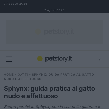
Salta al contenuto
7 Agosto 2026
7 Agosto 2026
⌕
×
⌕
HOME
»
GATTI
»
SPHYNX: GUIDA PRATICA AL GATTO
Cerca
NUDO E AFFETTUOSO
Sphynx: guida pratica al gatto
nudo e affettuoso
Scopri perché lo Sphynx, con la sua pelle glabra e il