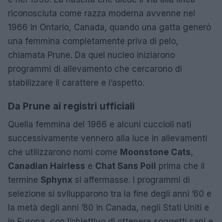
riconosciuta come razza moderna avvenne nel
1966 in Ontario, Canada, quando una gatta generò
una femmina completamente priva di pelo,
chiamata Prune. Da quel nucleo iniziarono
programmi di allevamento che cercarono di
stabilizzare il carattere e l’aspetto.
Da Prune ai registri ufficiali
Quella femmina del 1966 e alcuni cuccioli nati
successivamente vennero alla luce in allevamenti
che utilizzarono nomi come
Moonstone Cats
,
Canadian Hairless
e
Chat Sans Poil
prima che il
termine
Sphynx
si affermasse. I programmi di
selezione si svilupparono tra la fine degli anni ’60 e
la metà degli anni ’80 in Canada, negli Stati Uniti e
in Europa, con l’obiettivo di ottenere soggetti sani e