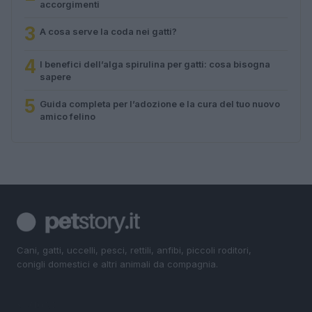
accorgimenti
3
A cosa serve la coda nei gatti?
4
I benefici dell’alga spirulina per gatti: cosa bisogna
sapere
5
Guida completa per l’adozione e la cura del tuo nuovo
amico felino
Cani, gatti, uccelli, pesci, rettili, anfibi, piccoli roditori,
conigli domestici e altri animali da compagnia.
SEZIONI