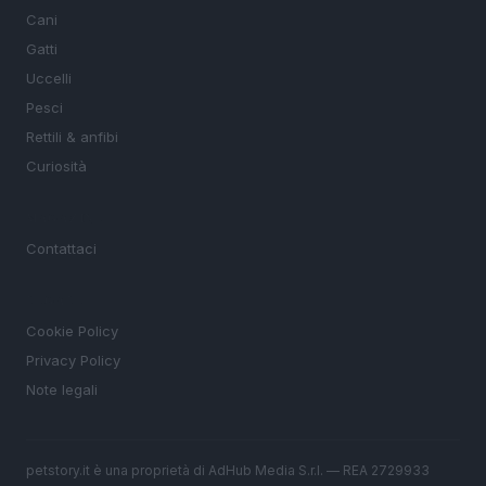
Cani
Gatti
Uccelli
Pesci
Rettili & anfibi
Curiosità
MAGAZINE
Contattaci
LEGALE
Cookie Policy
Privacy Policy
Note legali
petstory.it è una proprietà di AdHub Media S.r.l. — REA 2729933