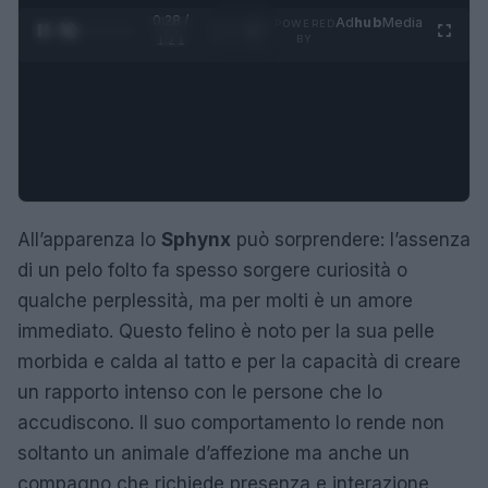
0:29 /
Ad
hub
Media
POWERED
1
/
4
1:21
BY
All’apparenza lo
Sphynx
può sorprendere: l’assenza
di un pelo folto fa spesso sorgere curiosità o
qualche perplessità, ma per molti è un amore
immediato. Questo felino è noto per la sua pelle
morbida e calda al tatto e per la capacità di creare
un rapporto intenso con le persone che lo
accudiscono. Il suo comportamento lo rende non
soltanto un animale d’affezione ma anche un
compagno che richiede presenza e interazione