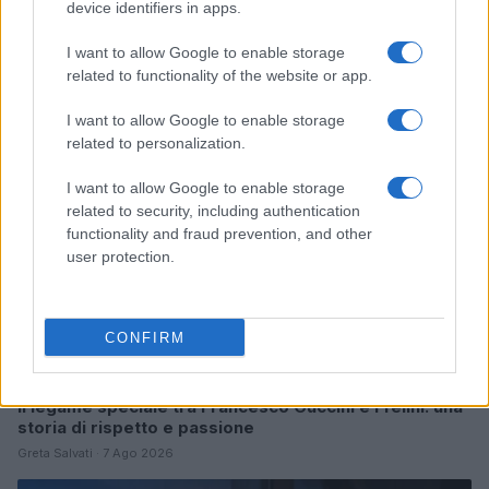
device identifiers in apps.
Continua a leggere
I want to allow Google to enable storage
related to functionality of the website or app.
GATTI
I want to allow Google to enable storage
related to personalization.
I want to allow Google to enable storage
related to security, including authentication
functionality and fraud prevention, and other
user protection.
CONFIRM
Il legame speciale tra Francesco Guccini e i felini: una
storia di rispetto e passione
Greta Salvati · 7 Ago 2026